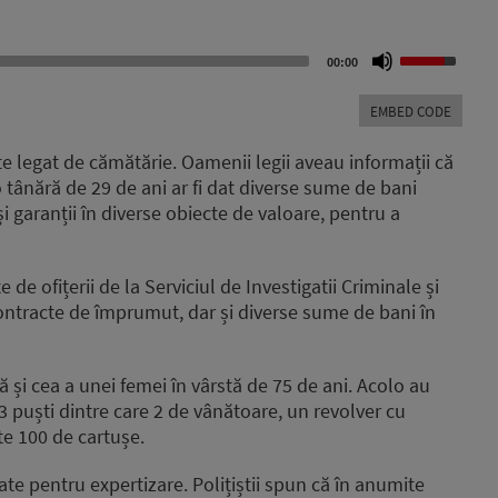
Use
00:00
Up/Down
Arrow
EMBED CODE
keys
to
ste legat de cămătărie. Oamenii legii aveau informații că
increase
 o tânără de 29 de ani ar fi dat diverse sume de bani
or
garanții în diverse obiecte de valoare, pentru a
decrease
volume.
 de ofițerii de la Serviciul de Investigatii Criminale și
contracte de împrumut, dar și diverse sume de bani în
 și cea a unei femei în vârstă de 75 de ani. Acolo au
3 puști dintre care 2 de vânătoare, un revolver cu
te 100 de cartușe.
ate pentru expertizare. Polițiștii spun că în anumite