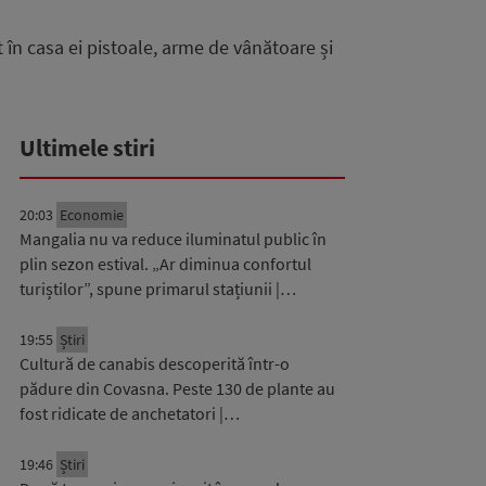
 în casa ei pistoale, arme de vânătoare și
Ultimele stiri
20:03
Economie
Mangalia nu va reduce iluminatul public în
plin sezon estival. „Ar diminua confortul
turiștilor”, spune primarul stațiunii |…
19:55
Știri
Cultură de canabis descoperită într-o
pădure din Covasna. Peste 130 de plante au
fost ridicate de anchetatori |…
19:46
Știri