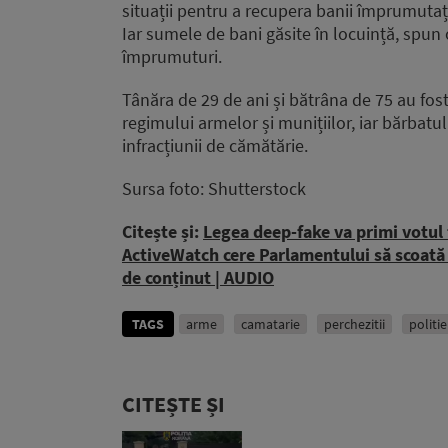
situații pentru a recupera banii împrumutați,
Iar sumele de bani găsite în locuință, spun o
împrumuturi.
Tânăra de 29 de ani și bătrâna de 75 au fos
regimului armelor și munițiilor, iar bărbatul
infracțiunii de cămătărie.
Sursa foto: Shutterstock
Citește și:
Legea deep-fake va primi votul 
ActiveWatch cere Parlamentului să scoată 
de conținut | AUDIO
TAGS
arme
camatarie
perchezitii
politie
CITEȘTE ȘI