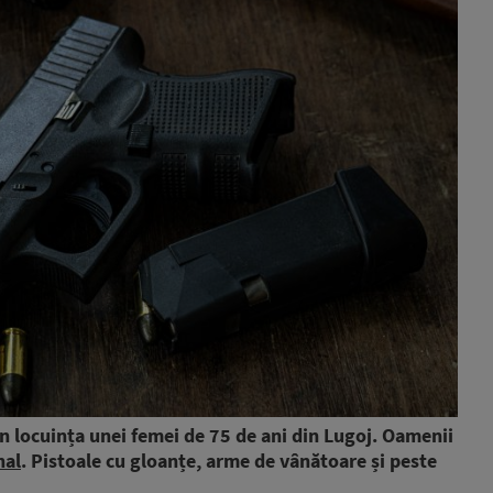
în locuința unei femei de 75 de ani din Lugoj. Oamenii
nal
. Pistoale cu gloanțe, arme de vânătoare și peste