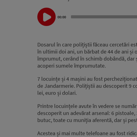
Audio
00:00
Player
Dosarul în care polițiștii făceau cercetări e
în ultimii doi ani, un bărbat de 44 de ani și
împrumut, cerând în schimb dobândă, dar și 
acoperi sumele împrumutate.
7 locuințe și 4 mașini au fost percheziționate
de Jandarmerie. Polițiștii au descoperit 9 
lei, euro și dolari.
Printre locuințele avute în vedere se numără
descoperit un adevărat arsenal: 6 pistoale, 
butuc, toate cu muniția aferentă, dar și pes
Acestea și mai multe telefoane au fost ridic