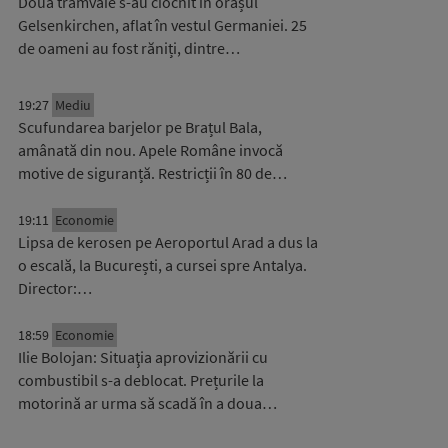
Două tramvaie s-au ciocnit în orașul
Gelsenkirchen, aflat în vestul Germaniei. 25
de oameni au fost răniți, dintre…
19:27
Mediu
Scufundarea barjelor pe Brațul Bala,
amânată din nou. Apele Române invocă
motive de siguranță. Restricții în 80 de…
19:11
Economie
Lipsa de kerosen pe Aeroportul Arad a dus la
o escală, la București, a cursei spre Antalya.
Director:…
18:59
Economie
Ilie Bolojan: Situaţia aprovizionării cu
combustibil s-a deblocat. Prețurile la
motorină ar urma să scadă în a doua…