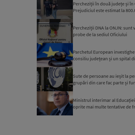
Percheziții în două județe și în
Prejudiciul este estimat la 800
Percheziții DNA la ONJN: sunt v
probe de la sediul Oficiului
Parchetul European investighea
consiliu județean și un spital di
Sute de persoane au ieșit la pe
grupări din care fac parte și fun
Ministrul interimar al Educației
oprite mai multe tentative de 