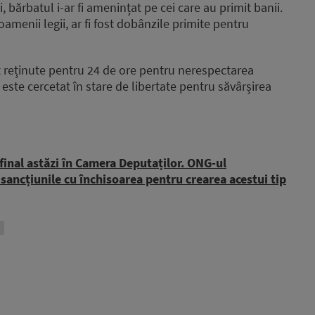
 bărbatul i-ar fi amenințat pe cei care au primit banii.
amenii legii, ar fi fost dobânzile primite pentru
t reținute pentru 24 de ore pentru nerespectarea
 este cercetat în stare de libertate pentru săvârșirea
final astăzi în Camera Deputaților. ONG-ul
sancțiunile cu închisoarea pentru crearea acestui tip