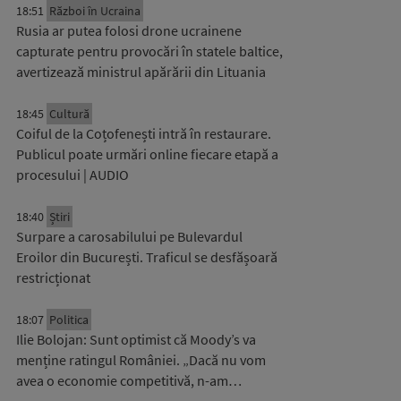
18:51
Război în Ucraina
Rusia ar putea folosi drone ucrainene
capturate pentru provocări în statele baltice,
avertizează ministrul apărării din Lituania
18:45
Cultură
Coiful de la Coțofenești intră în restaurare.
Publicul poate urmări online fiecare etapă a
procesului | AUDIO
18:40
Știri
Surpare a carosabilului pe Bulevardul
Eroilor din București. Traficul se desfășoară
restricționat
18:07
Politica
Ilie Bolojan: Sunt optimist că Moody’s va
menține ratingul României. „Dacă nu vom
avea o economie competitivă, n-am…