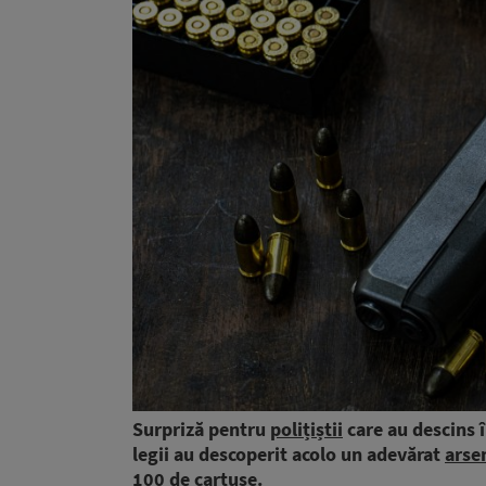
Surpriză pentru
polițiștii
care au descins 
legii au descoperit acolo un adevărat
arse
100 de cartușe.