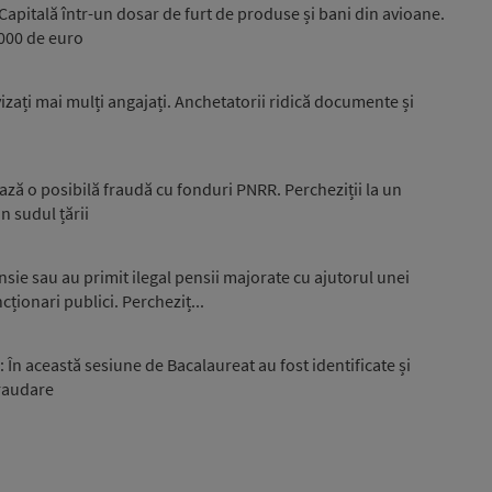
 Capitală într-un dosar de furt de produse și bani din avioane.
.000 de euro
izați mai mulți angajați. Anchetatorii ridică documente și
ză o posibilă fraudă cu fonduri PNRR. Percheziții la un
n sudul țării
nsie sau au primit ilegal pensii majorate cu ajutorul unei
cționari publici. Percheziț...
: În această sesiune de Bacalaureat au fost identificate și
fraudare