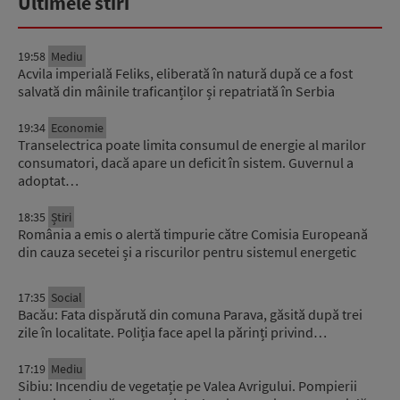
Ultimele stiri
19:58
Mediu
Acvila imperială Feliks, eliberată în natură după ce a fost
salvată din mâinile traficanților și repatriată în Serbia
19:34
Economie
Transelectrica poate limita consumul de energie al marilor
consumatori, dacă apare un deficit în sistem. Guvernul a
adoptat…
18:35
Știri
România a emis o alertă timpurie către Comisia Europeană
din cauza secetei și a riscurilor pentru sistemul energetic
17:35
Social
Bacău: Fata dispărută din comuna Parava, găsită după trei
zile în localitate. Poliția face apel la părinți privind…
17:19
Mediu
Sibiu: Incendiu de vegetație pe Valea Avrigului. Pompierii