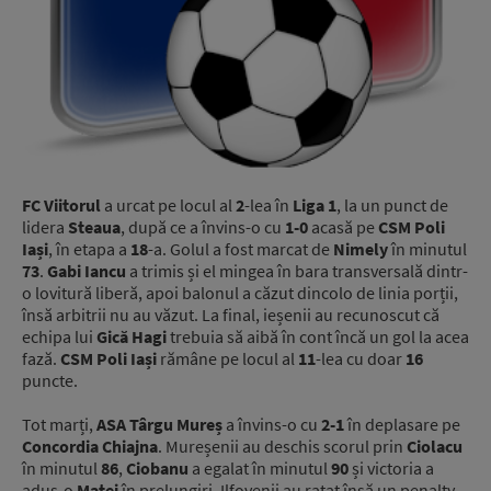
FC Viitorul
a urcat pe locul al
2
-lea în
Liga 1
, la un punct de
lidera
Steaua
, după ce a învins-o cu
1-0
acasă pe
CSM Poli
Iași
, în etapa a
18
-a. Golul a fost marcat de
Nimely
în minutul
73
.
Gabi Iancu
a trimis și el mingea în bara transversală dintr-
o lovitură liberă, apoi balonul a căzut dincolo de linia porții,
însă arbitrii nu au văzut. La final, ieșenii au recunoscut că
echipa lui
Gică Hagi
trebuia să aibă în cont încă un gol la acea
fază.
CSM Poli Iași
rămâne pe locul al
11
-lea cu doar
16
puncte.
Tot marți,
ASA Târgu Mureș
a învins-o cu
2-1
în deplasare pe
Concordia Chiajna
. Mureșenii au deschis scorul prin
Ciolacu
în minutul
86
,
Ciobanu
a egalat în minutul
90
și victoria a
adus-o
Matei
în prelungiri. Ilfovenii au ratat însă un penalty