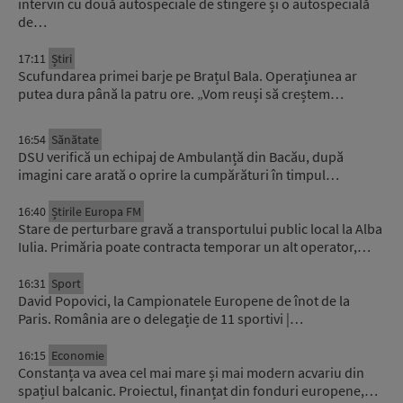
intervin cu două autospeciale de stingere și o autospecială
de…
17:11
Știri
Scufundarea primei barje pe Brațul Bala. Operațiunea ar
putea dura până la patru ore. „Vom reuși să creștem…
16:54
Sănătate
DSU verifică un echipaj de Ambulanță din Bacău, după
imagini care arată o oprire la cumpărături în timpul…
16:40
Știrile Europa FM
Stare de perturbare gravă a transportului public local la Alba
Iulia. Primăria poate contracta temporar un alt operator,…
16:31
Sport
David Popovici, la Campionatele Europene de înot de la
Paris. România are o delegație de 11 sportivi |…
16:15
Economie
Constanța va avea cel mai mare și mai modern acvariu din
spațiul balcanic. Proiectul, finanțat din fonduri europene,…