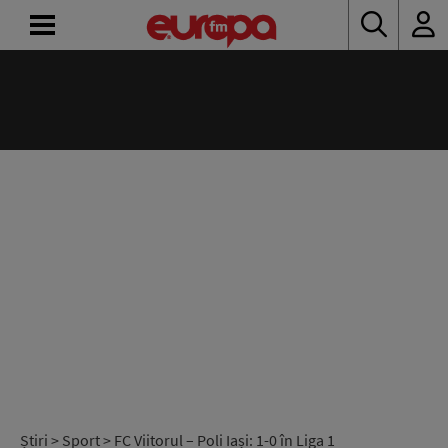
ACASĂ
ȘTIRI
RADIO
CONCURSURI
PODCAST
ASCULTĂ
LIVE
Știri
>
Sport
> FC Viitorul – Poli Iași: 1-0 în Liga 1