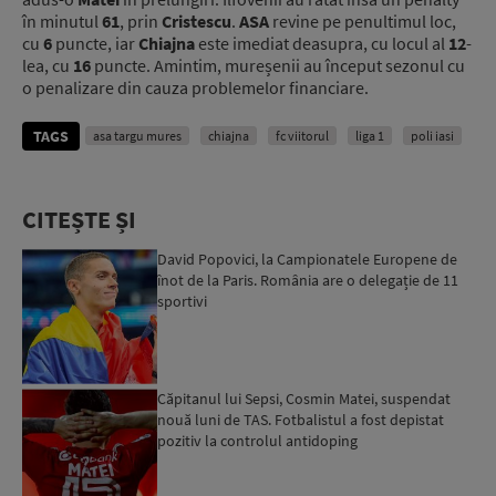
în minutul
61
, prin
Cristescu
.
ASA
revine pe penultimul loc,
cu
6
puncte, iar
Chiajna
este imediat deasupra, cu locul al
12
-
lea, cu
16
puncte. Amintim, mureșenii au început sezonul cu
o penalizare din cauza problemelor financiare.
TAGS
asa targu mures
chiajna
fc viitorul
liga 1
poli iasi
CITEȘTE ȘI
David Popovici, la Campionatele Europene de
înot de la Paris. România are o delegație de 11
sportivi
Căpitanul lui Sepsi, Cosmin Matei, suspendat
nouă luni de TAS. Fotbalistul a fost depistat
pozitiv la controlul antidoping