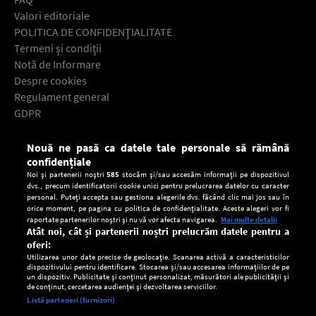
Valori editoriale
POLITICA DE CONFIDENŢIALITATE
Termeni şi condiţii
Notă de Informare
Despre cookies
Regulament general
GDPR
Contact
Nouă ne pasă ca datele tale personale să rămână
Descarcă gratuit aplicaţia Europa FM pentru smartphone:
confidențiale
Noi și partenerii noștri
585
stocăm și/sau accesăm informații pe dispozitivul
dvs., precum identificatorii cookie unici pentru prelucrarea datelor cu caracter
personal. Puteți accepta sau gestiona alegerile dvs. făcând clic mai jos sau în
orice moment, pe pagina cu politica de confidențialitate. Aceste alegeri vor fi
raportate partenerilor noștri și nu vă vor afecta navigarea.
Mai multe detalii
Atât noi, cât și partenerii noștri prelucrăm datele pentru a
oferi:
Utilizarea unor date precise de geolocație. Scanarea activă a caracteristicilor
dispozitivului pentru identificare. Stocarea și/sau accesarea informațiilor de pe
un dispozitiv. Publicitate și conținut personalizat, măsurători ale publicității și
de conținut, cercetarea audienței și dezvoltarea serviciilor.
Setări:
Listă parteneri (furnizori)
Ascultă Europa FM în aplicație