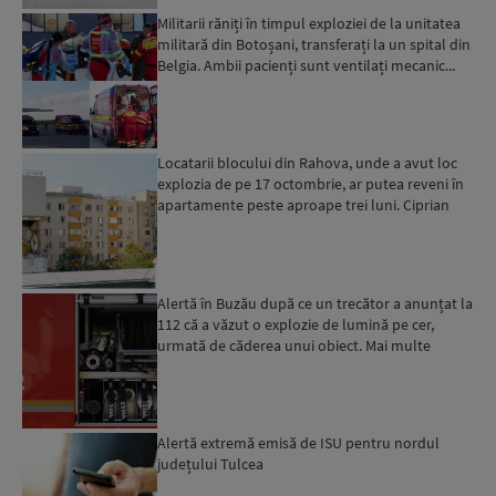
Militarii răniți în timpul exploziei de la unitatea
militară din Botoșani, transferați la un spital din
Belgia. Ambii pacienți sunt ventilați mecanic...
Locatarii blocului din Rahova, unde a avut loc
explozia de pe 17 octombrie, ar putea reveni în
apartamente peste aproape trei luni. Ciprian
Ciucu: Vor...
Alertă în Buzău după ce un trecător a anunțat la
112 că a văzut o explozie de lumină pe cer,
urmată de căderea unui obiect. Mai multe
echipaje ISU au ...
Alertă extremă emisă de ISU pentru nordul
județului Tulcea