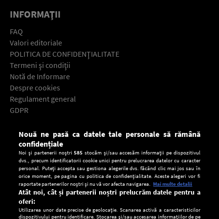
INFORMAŢII
FAQ
Valori editoriale
POLITICA DE CONFIDENŢIALITATE
Termeni şi condiţii
Notă de Informare
Despre cookies
Regulament general
GDPR
Contact
Nouă ne pasă ca datele tale personale să rămână
Descarcă gratuit aplicaţia Europa FM pentru smartphone:
confidențiale
Noi și partenerii noștri
585
stocăm și/sau accesăm informații pe dispozitivul
dvs., precum identificatorii cookie unici pentru prelucrarea datelor cu caracter
personal. Puteți accepta sau gestiona alegerile dvs. făcând clic mai jos sau în
orice moment, pe pagina cu politica de confidențialitate. Aceste alegeri vor fi
raportate partenerilor noștri și nu vă vor afecta navigarea.
Mai multe detalii
Atât noi, cât și partenerii noștri prelucrăm datele pentru a
oferi:
Utilizarea unor date precise de geolocație. Scanarea activă a caracteristicilor
dispozitivului pentru identificare. Stocarea și/sau accesarea informațiilor de pe