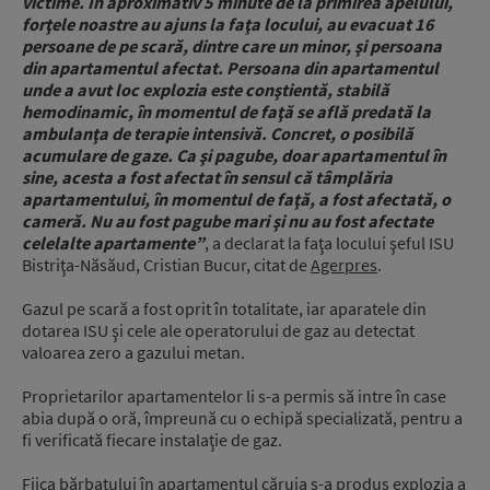
victime. În aproximativ 5 minute de la primirea apelului,
forţele noastre au ajuns la faţa locului, au evacuat 16
persoane de pe scară, dintre care un minor, şi persoana
din apartamentul afectat. Persoana din apartamentul
unde a avut loc explozia este conştientă, stabilă
hemodinamic, în momentul de faţă se află predată la
ambulanţa de terapie intensivă. Concret, o posibilă
acumulare de gaze. Ca şi pagube, doar apartamentul în
sine, acesta a fost afectat în sensul că tâmplăria
apartamentului, în momentul de faţă, a fost afectată, o
cameră. Nu au fost pagube mari şi nu au fost afectate
celelalte apartamente”
, a declarat la faţa locului şeful ISU
Bistriţa-Năsăud, Cristian Bucur, citat de
Agerpres
.
Gazul pe scară a fost oprit în totalitate, iar aparatele din
dotarea ISU şi cele ale operatorului de gaz au detectat
valoarea zero a gazului metan.
Proprietarilor apartamentelor li s-a permis să intre în case
abia după o oră, împreună cu o echipă specializată, pentru a
fi verificată fiecare instalaţie de gaz.
Fiica bărbatului în apartamentul căruia s-a produs explozia a