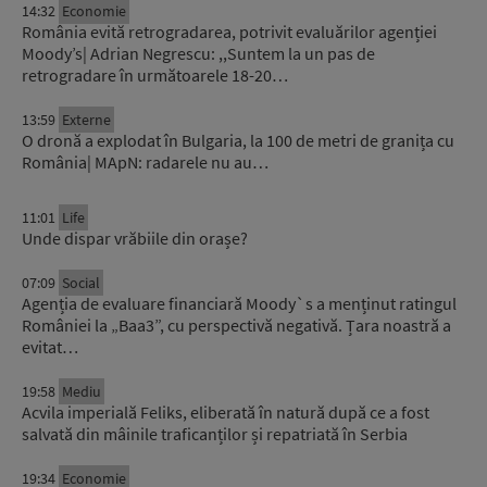
14:32
Economie
România evită retrogradarea, potrivit evaluărilor agenției
Moody’s| Adrian Negrescu: ,,Suntem la un pas de
retrogradare în următoarele 18-20…
13:59
Externe
O dronă a explodat în Bulgaria, la 100 de metri de granița cu
România| MApN: radarele nu au…
11:01
Life
Unde dispar vrăbiile din orașe?
07:09
Social
Agenția de evaluare financiară Moody`s a menținut ratingul
României la „Baa3”, cu perspectivă negativă. Țara noastră a
evitat…
19:58
Mediu
Acvila imperială Feliks, eliberată în natură după ce a fost
salvată din mâinile traficanților și repatriată în Serbia
19:34
Economie