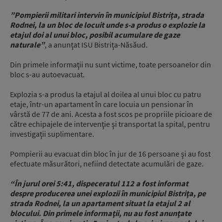
”Pompierii militari intervin în municipiul Bistriţa, strada
Rodnei, la un bloc de locuit unde s-a produs o explozie la
etajul doi al unui bloc, posibil acumulare de gaze
naturale”
, a anunţat ISU Bistriţa-Năsăud.
Din primele informaţii nu sunt victime, toate persoanelor din
bloc s-au autoevacuat.
Explozia s-a produs la etajul al doilea al unui bloc cu patru
etaje, într-un apartament în care locuia un pensionar în
vârstă de 77 de ani. Acesta a fost scos pe propriile picioare de
către echipajele de intervenţie şi transportat la spital, pentru
investigaţii suplimentare.
Pompierii au evacuat din bloc în jur de 16 persoane şi au fost
efectuate măsurători, nefiind detectate acumulări de gaze.
“În jurul orei 5:41, dispeceratul 112 a fost informat
despre producerea unei explozii în municipiul Bistriţa, pe
strada Rodnei, la un apartament situat la etajul 2 al
blocului. Din primele informaţii, nu au fost anunţate