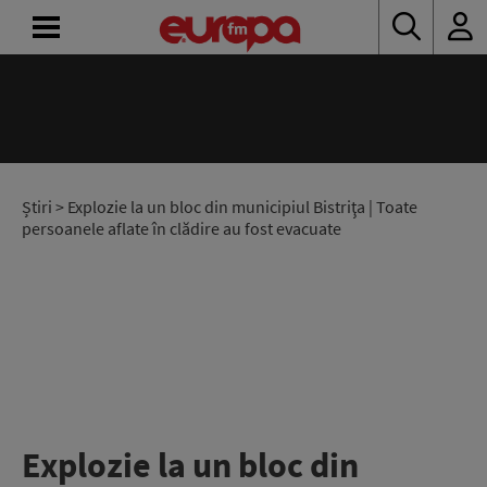
ACASĂ
ȘTIRI
RADIO
Știri
> Explozie la un bloc din municipiul Bistriţa | Toate
persoanele aflate în clădire au fost evacuate
CONCURSURI
PODCAST
ASCULTĂ
LIVE
Explozie la un bloc din