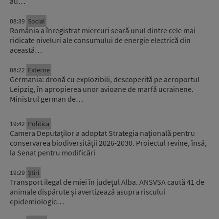
au…
08:39
Social
România a înregistrat miercuri seară unul dintre cele mai
ridicate niveluri ale consumului de energie electrică din
această…
08:22
Externe
Germania: dronă cu explozibili, descoperită pe aeroportul
Leipzig, în apropierea unor avioane de marfă ucrainene.
Ministrul german de…
19:42
Politica
Camera Deputaților a adoptat Strategia națională pentru
conservarea biodiversității 2026-2030. Proiectul revine, însă,
la Senat pentru modificări
19:29
Știri
Transport ilegal de miei în județul Alba. ANSVSA caută 41 de
animale dispărute și avertizează asupra riscului
epidemiologic…