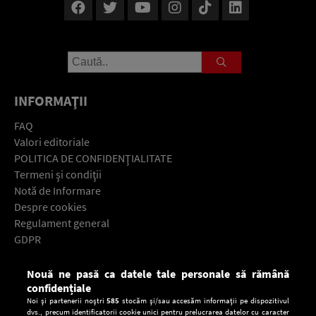
INFORMAŢII
FAQ
Valori editoriale
POLITICA DE CONFIDENŢIALITATE
Termeni şi condiţii
Notă de Informare
Despre cookies
Regulament general
GDPR
Contact
Nouă ne pasă ca datele tale personale să rămână
Descarcă gratuit aplicaţia Europa FM pentru smartphone:
confidențiale
Noi și partenerii noștri
585
stocăm și/sau accesăm informații pe dispozitivul
dvs., precum identificatorii cookie unici pentru prelucrarea datelor cu caracter