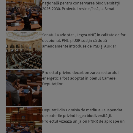
națională pentru conservarea biodiversității
2026-2030. Proiectul revine, însă, la Senat
pentru modificări...
Senatul a adoptat „Legea ANI”, în calitate de for
decizional. PNL și USR susțin că două
amendamente introduse de PSD și AUR ar
putea pune în pericol u...
Proiectul privind decarbonizarea sectorului
energetic a fost adoptat în plenul Camerei
Deputaților
Deputații din Comisia de mediu au suspendat
dezbaterile privind legea biodiversității.
Proiectul vizează un jalon PNRR de aproape un
miliard de euro...