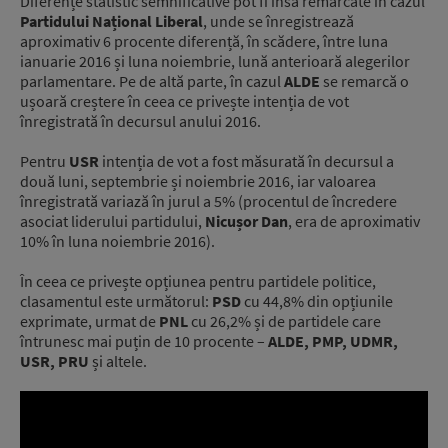
Diferențe statistic semnificative pot fi însă remarcate în cazul
Partidului Național Liberal
, unde se înregistrează
aproximativ 6 procente diferență, în scădere, între luna
ianuarie 2016 și luna noiembrie, lună anterioară alegerilor
parlamentare. Pe de altă parte, în cazul
ALDE
se remarcă o
ușoară creștere în ceea ce privește intenția de vot
înregistrată în decursul anului 2016.
Pentru
USR
intenția de vot a fost măsurată în decursul a
două luni, septembrie și noiembrie 2016, iar valoarea
înregistrată variază în jurul a 5% (procentul de încredere
asociat liderului partidului,
Nicușor Dan
, era de aproximativ
10% în luna noiembrie 2016).
În ceea ce privește opțiunea pentru partidele politice,
clasamentul este următorul:
PSD
cu 44,8% din opțiunile
exprimate, urmat de
PNL
cu 26,2% și de partidele care
întrunesc mai puțin de 10 procente –
ALDE, PMP, UDMR,
USR, PRU
și altele.