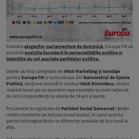
Înaintea
alegerilor parlamentare de duminică
, Europa FM vă
prezintă
evoluția încrederii în personalitățile politice și
intențiile de vot asociate partidelor politice.
Datele au fost compilate de
IMAS Marketing și Sondaje
pentru
Europa FM
și sunt extrase din
Barometrul de Opinie
Publică
, secțiune inclusă în studiul
IMAS ROmnibus
, studiu
realizat lunar pe un eșantion reprezentativ la nivel național
de 1010 respondenți cu vârsta de 18 ani și peste.
Procentele înregistrate de
Partidul Social Democrat
rămân
relativ constante pe tot parcursul anului, în cazul acestui
partid neînregistrându-se diferențe notabile de la o lună la
alta.