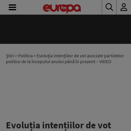
ACASĂ
ȘTIRI
RADIO
Știri
>
Politica
> Evoluția intențiilor de vot asociate partidelor
politice de la începutul anului până în prezent – VIDEO
CONCURSURI
PODCAST
ASCULTĂ
LIVE
Evoluția intențiilor de vot