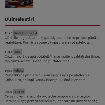
Ultimele stiri
11:27
Știrile Europa FM
Clădirile degradate din Capitală, acoperite cu prelate până la
reabilitare. Primăria spune că măsura are rol estetic și…
11:13
Social
Criză majoră de apă potabilă în mai multe localități din Bihor,
din cauza secetei. Ce spune purtătorul de…
10:53
Politica
Peste 900 de primării nu s-au înscris încă pe platforma
Ghișeul.ro, anunță Oana Gheorghiu. Până la ce dată…
09:00
Externe
Cehia nu va mai acorda protecție temporară bărbaților
ucraineni apți pentru serviciul militar care nu dovedesc că și-