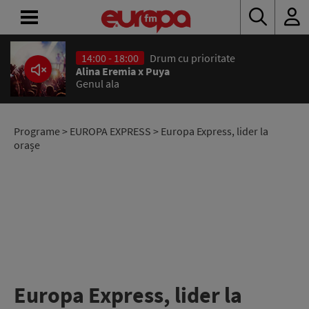
14:00 - 18:00
Drum cu prioritate
ACASĂ
Alina Eremia x Puya
Genul ala
ȘTIRI
RADIO
Programe
>
EUROPA EXPRESS
> Europa Express, lider la
orașe
CONCURSURI
PODCAST
ASCULTĂ
LIVE
Europa Express, lider la