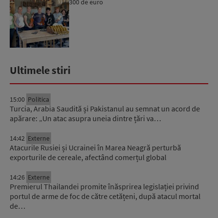
300 de euro
Ultimele stiri
15:00
Politica
Turcia, Arabia Saudită și Pakistanul au semnat un acord de
apărare: „Un atac asupra uneia dintre țări va…
14:42
Externe
Atacurile Rusiei și Ucrainei în Marea Neagră perturbă
exporturile de cereale, afectând comerțul global
14:26
Externe
Premierul Thailandei promite înăsprirea legislației privind
portul de arme de foc de către cetățeni, după atacul mortal
de…