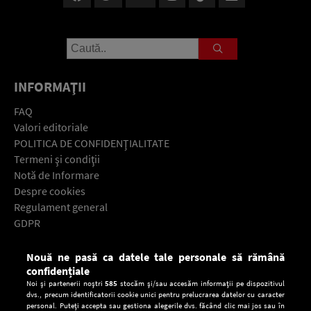
INFORMAŢII
FAQ
Valori editoriale
POLITICA DE CONFIDENŢIALITATE
Termeni şi condiţii
Notă de Informare
Despre cookies
Regulament general
GDPR
Contact
Nouă ne pasă ca datele tale personale să rămână
Descarcă gratuit aplicaţia Europa FM pentru smartphone:
confidențiale
Noi și partenerii noștri
585
stocăm și/sau accesăm informații pe dispozitivul
dvs., precum identificatorii cookie unici pentru prelucrarea datelor cu caracter
personal. Puteți accepta sau gestiona alegerile dvs. făcând clic mai jos sau în