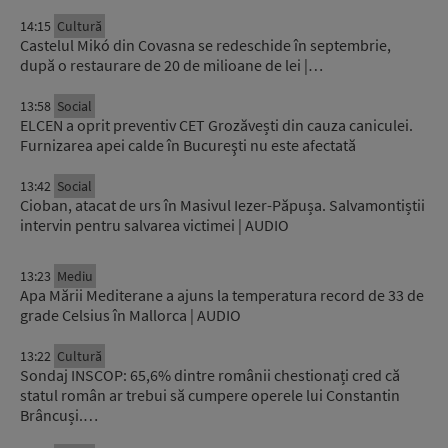
14:15
Cultură
Castelul Mikó din Covasna se redeschide în septembrie,
după o restaurare de 20 de milioane de lei |…
13:58
Social
ELCEN a oprit preventiv CET Grozăvești din cauza caniculei.
Furnizarea apei calde în Bucureşti nu este afectată
13:42
Social
Cioban, atacat de urs în Masivul Iezer-Păpușa. Salvamontiștii
intervin pentru salvarea victimei | AUDIO
13:23
Mediu
Apa Mării Mediterane a ajuns la temperatura record de 33 de
grade Celsius în Mallorca | AUDIO
13:22
Cultură
Sondaj INSCOP: 65,6% dintre românii chestionați cred că
statul român ar trebui să cumpere operele lui Constantin
Brâncuși.…