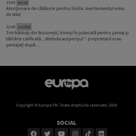
13:00
Social
Atenţionare de călătorie pentru Sicilia. Avertismentul emis
de MAE
12:46
Justiție
Trei bărbați din București, trimiși în judecată pentru șantaj și
tâlhărie calificată. „Metoda acoperișul”- proprietarii erau
șantajați după…
Copyright © Europa FM. Toate drepturile rezervate. 2026
SOCIAL