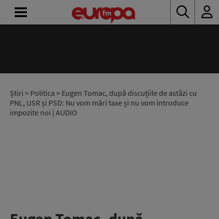
ACASĂ
ȘTIRI
RADIO
Știri
>
Politica
> Eugen Tomac, după discuțiile de astăzi cu
PNL, USR și PSD: Nu vom mări taxe și nu vom introduce
impozite noi | AUDIO
CONCURSURI
PODCAST
ASCULTĂ
LIVE