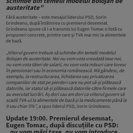
schimbe din temelii modelul Bolojan de
austeritate”
Fără austeritate – este mesajul liderului PSD, Sorin
Grindeanu, după întâlnirea cu premierul desemnat.
Grindeanu spune că i-a transmis lui Eugen Tomac o listă cu
propuneri concrete, printre care și TVA mai mic la alimentele
de bază.
„Viitorul guvern trebuie să schimbe din temelii modelul
Bolojan de austeritate. Noi nu vom vota vreodată taxe noi,
nu vom vota tăieri de salarii, nu vom vota măsuri care lovesc
în pensionari sau în economia românească. Mă gândesc, de
exemplu, la restructurarea, lichidarea sau privatizarea
companiilor de stat pe pierderi care nu pot să-și plătească
datoriile, iar statul să-și plătească datoriile către firmele care
au executat lucrări. Aș dori sau am dori ca viitorul guvern să
scadă TVA-ul la alimentele de bază și la medicamente până la
9 sau chiar 5%”
, a spus liderul PSD, Sorin Grindeanu.
Update 19:00. Premierul desemnat,
Eugen Tomac, după discuțiile cu PSD:
„
nu vom mări taxe, nu vom introduce