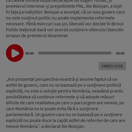
La câteva minute după declarațiile lui Eugen Tomac, și
premierul interimar și președintele PNL, Ilie Bolojan, a ieșit
în fața jurnaliștilor. Bolojan a anunțat, că un nou guvern care
nu este susținut politic nu poate implementa reformele
necesare. Până miercuri sau joi, liberalii vor decide în Biroul
Politic Național dacă vor acorda susținere viitorului Executiv
propus de premierul desemnat.
Audio
Player
00:00
00:00
EMBED CODE
„Am prezentat perspectiva noastră și anume faptul că un
astfel de guvern, care nu se bazează pe o susținere politică
explicită, nu este o soluție pentru România, neavând practic
posibilitatea să continue reformele și să adopte măsuri
dificile de care realitatea pe care o parcurgem are nevoie, pe
care România nu le poate evita fără o susținere
parlamentară. Un guvern care nu se bazează pe o susținere
explicită nu poate duce la capăt astfel de reforme de care are
nevoie România”, a declarat Ilie Bolojan.