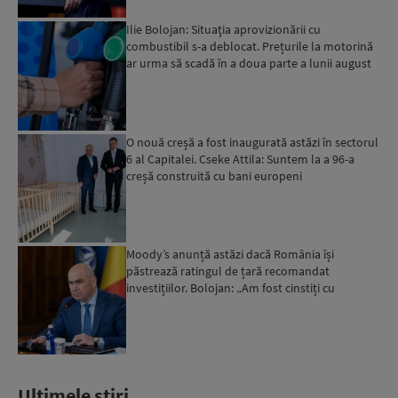
Ilie Bolojan: Situaţia aprovizionării cu
combustibil s-a deblocat. Prețurile la motorină
ar urma să scadă în a doua parte a lunii august
O nouă creșă a fost inaugurată astăzi în sectorul
6 al Capitalei. Cseke Attila: Suntem la a 96-a
creșă construită cu bani europeni
Moody’s anunță astăzi dacă România își
păstrează ratingul de țară recomandat
investițiilor. Bolojan: „Am fost cinstiți cu
românii. Am muncit din greu”...
Ultimele stiri