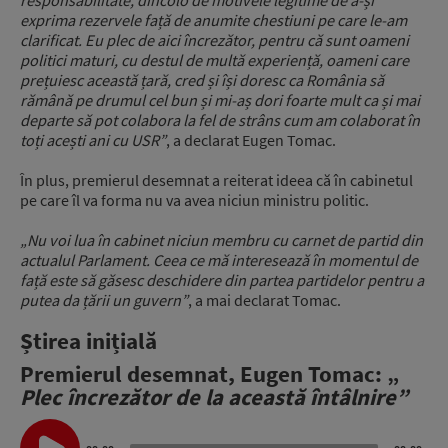
responsabilitate, dincolo de motivele legitime de a-și
exprima rezervele față de anumite chestiuni pe care le-am
clarificat. Eu plec de aici încrezător, pentru că sunt oameni
politici maturi, cu destul de multă experiență, oameni care
prețuiesc această țară, cred și își doresc ca România să
rămână pe drumul cel bun și mi-aș dori foarte mult ca și mai
departe să pot colabora la fel de strâns cum am colaborat în
toți acești ani cu USR”
, a declarat Eugen Tomac.
În plus, premierul desemnat a reiterat ideea că în cabinetul
pe care îl va forma nu va avea niciun ministru politic.
„Nu voi lua în cabinet niciun membru cu carnet de partid din
actualul Parlament. Ceea ce mă interesează în momentul de
față este să găsesc deschidere din partea partidelor pentru a
putea da țării un guvern”
, a mai declarat Tomac.
Știrea inițială
Premierul desemnat, Eugen Tomac: „
Plec încrezător de la această întâlnire”
Audio