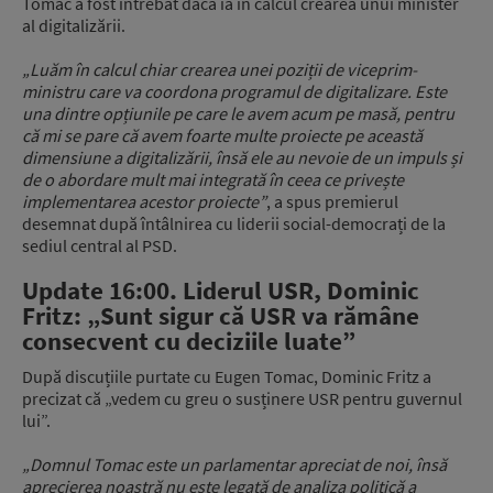
Tomac a fost întrebat dacă ia în calcul crearea unui minister
al digitalizării.
„Luăm în calcul chiar crearea unei poziții de viceprim-
ministru care va coordona programul de digitalizare. Este
una dintre opțiunile pe care le avem acum pe masă, pentru
că mi se pare că avem foarte multe proiecte pe această
dimensiune a digitalizării, însă ele au nevoie de un impuls și
de o abordare mult mai integrată în ceea ce privește
implementarea acestor proiecte”
, a spus premierul
desemnat după întâlnirea cu liderii social-democrați de la
sediul central al PSD.
Update 16:00. Liderul USR, Dominic
Fritz: „Sunt sigur că USR va rămâne
consecvent cu deciziile luate”
După discuțiile purtate cu Eugen Tomac, Dominic Fritz a
precizat că „vedem cu greu o susținere USR pentru guvernul
lui”.
„Domnul Tomac este un parlamentar apreciat de noi, însă
aprecierea noastră nu este legată de analiza politică a