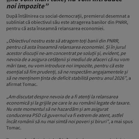
noi impozite”
După întâlnirea cu social-democrații, premierul desemnat a
subliniat că obiectivul său este atragerea banilor din PNRR,
pentru că asta înseamnă relansarea economiei.
„Obiectivul nostru este să atragem toți banii din PNRR,
pentru că asta înseamnă relansarea economiei. Și în jurul
acestor discuții ne-am concentrat pe soluții și, evident, pe
nevoia de a asigura cetățenii și mediul de afaceri că nu vom
mări taxe, nu vom introduce noi impozite, pentru că este
esențial să fim prudenți, să ne respectăm angajamentele și
să ne menținem ținta de deficit stabilită pentru anul 2026”
, a
afirmat Tomac.
„Am discutat despre nevoia de a fi atenți la relansarea
economică și la grijile pe care le au românii legate de taxare.
Nu este momentul să ne hazardăm și am asigurat
conducerea PSD că guvernul va fi extrem de atent, astfel
încât românii să nu mai simtă noi poveri și biruri”
, a mai spus
Tomac.