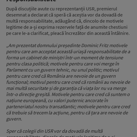
După discuțiile avute cu reprezentanții USR, premierul
desemnat a declarat că speră că aceștia vor da dovadă de
multă responsabilitate, adăugând că, dincolo de motivele
legitime de a-și exprima rezervele față de anumite chestiuni
pe care le-a clarificat, pleacă încrezător din această întâlnire.
„Am prezentat domnului președinte Dominic Fritz motivele
pentru care am acceptat această uriașă responsabilitate de a
forma un cabinet de miniștri într-un moment de tensiune
pentru clasa politică; motivele pentru care voi merge în
Parlament cu un guvern tehnic, nu unul politic; motivul
pentru care cred că România are nevoie de un guvern
funcțional; motivul pentru care cred că românii au nevoie de
mai multă securitate și de garanția că viața lor nu va merge
într-o direcție greșită. Motivele pentru care cred că suntem o
națiune europeană, cu valori puternic ancorate în
parteneriatul nostru transatlantic; motivele pentru care cred
că trebuie să trecem la acțiune, pentru că țara are nevoie de
guvern.
Sper că colegii din USR vor da dovadă de multă