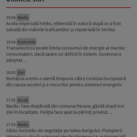
19:58
Mediu
Acvila imperială Feliks, eliberată în natură după ce a fost
salvată din mâinile traficanților și repatriată în Serbia
19:34
Economie
Transelectrica poate limita consumul de energie al marilor
consumatori, dacă apare un deficit în sistem. Guvernul a
adoptat…
18:35
Știri
România a emis o alertă timpurie către Comisia Europeană
din cauza secetei și a riscurilor pentru sistemul energetic
17:35
Social
Bacău: Fata dispărută din comuna Parava, găsită după trei
zile în localitate. Poliția face apel la părinți privind…
17:19
Mediu
Sibiu: Incendiu de vegetație pe Valea Avrigului. Pompierii
intervin cu două autospeciale de stingere și o autospecială