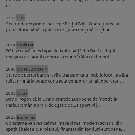
de…
17:11
Știri
Scufundarea primei barje pe Brațul Bala. Operațiunea ar
putea dura până la patru ore. „Vom reuși să creștem…
16:54
Sănătate
DSU verifică un echipaj de Ambulanță din Bacău, după
imagini care arată o oprire la cumpărături în timpul…
16:40
Știrile Europa FM
Stare de perturbare gravă a transportului public local la Alba
Iulia. Primăria poate contracta temporar un alt operator,…
16:31
Sport
David Popovici, la Campionatele Europene de înot de la
Paris. România are o delegație de 11 sportivi |…
16:15
Economie
Constanța va avea cel mai mare și mai modern acvariu din
spațiul balcanic. Proiectul, finanțat din fonduri europene,…