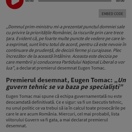
Player
00:00
00:00
EMBED CODE
„Domnul prim-ministru mi-a prezentat punctul domniei sale
cu privire la prioritățile României, la riscurile prin care trece
țara. Evident că, pe foarte multe puncte de vedere pe care le-
a exprimat, sunt întru totul de acord, pentru că este nevoie în
continuare de prudență, de decizii ferme și curajoase. Plec
încrezător de la această întâlnire. Aceasta este decizia pe
care membrii și conducerea Partidului Național Liberal o vor
lua”
, a declarat premierul desemnat Eugen Tomac.
Premierul desemnat, Eugen Tomac: „
Un
guvern tehnic se va baza pe specialiști”
Eugen Tomac mai spune că echipa guvernamentală nu este
deocamdată definitivată. Ce e sigur: va fi un Executiv tehnic,
nu unul politic ce va trebui să ia în calcul toate provocările pe
care le are acum România. Miercuri, cel mai probabil, lista
viitorului Guvern va fi gata, a mai declarat premierul
desemnat.