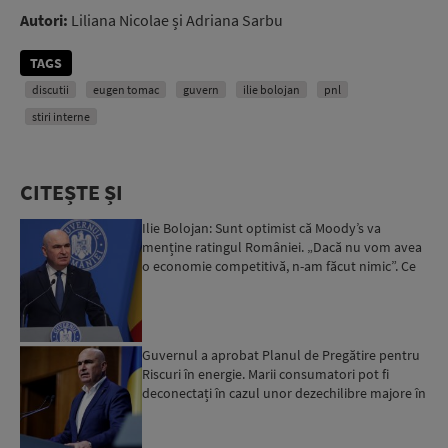
Autori:
Liliana Nicolae și Adriana Sarbu
TAGS
discutii
eugen tomac
guvern
ilie bolojan
pnl
stiri interne
CITEȘTE ȘI
Ilie Bolojan: Sunt optimist că Moody’s va
menține ratingul României. „Dacă nu vom avea
o economie competitivă, n-am făcut nimic”. Ce
spune despre viit...
Guvernul a aprobat Planul de Pregătire pentru
Riscuri în energie. Marii consumatori pot fi
deconectați în cazul unor dezechilibre majore în
sistemul e...