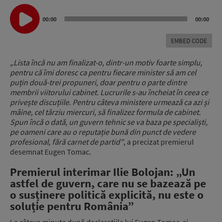
Audio
Player
00:00
00:00
EMBED CODE
„Lista încă nu am finalizat-o, dintr-un motiv foarte simplu,
pentru că îmi doresc ca pentru fiecare minister să am cel
puțin două-trei propuneri, doar pentru o parte dintre
membrii viitorului cabinet. Lucrurile s-au încheiat în ceea ce
privește discuțiile. Pentru câteva ministere urmează ca azi și
mâine, cel târziu miercuri, să finalizez formula de cabinet.
Spun încă o dată, un guvern tehnic se va baza pe specialiști,
pe oameni care au o reputație bună din punct de vedere
profesional, fără carnet de partid”
, a precizat premierul
desemnat Eugen Tomac.
Premierul interimar Ilie Bolojan: „Un
astfel de guvern, care nu se bazează pe
o susținere politică explicită, nu este o
soluție pentru România”