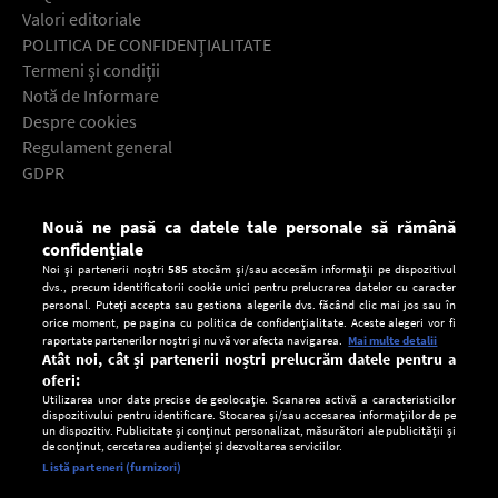
Valori editoriale
POLITICA DE CONFIDENŢIALITATE
Termeni şi condiţii
Notă de Informare
Despre cookies
Regulament general
GDPR
Contact
Nouă ne pasă ca datele tale personale să rămână
Descarcă gratuit aplicaţia Europa FM pentru smartphone:
confidențiale
Noi și partenerii noștri
585
stocăm și/sau accesăm informații pe dispozitivul
dvs., precum identificatorii cookie unici pentru prelucrarea datelor cu caracter
personal. Puteți accepta sau gestiona alegerile dvs. făcând clic mai jos sau în
orice moment, pe pagina cu politica de confidențialitate. Aceste alegeri vor fi
raportate partenerilor noștri și nu vă vor afecta navigarea.
Mai multe detalii
Atât noi, cât și partenerii noștri prelucrăm datele pentru a
oferi:
Utilizarea unor date precise de geolocație. Scanarea activă a caracteristicilor
dispozitivului pentru identificare. Stocarea și/sau accesarea informațiilor de pe
un dispozitiv. Publicitate și conținut personalizat, măsurători ale publicității și
de conținut, cercetarea audienței și dezvoltarea serviciilor.
Setări:
Listă parteneri (furnizori)
Ascultă Europa FM în aplicație
Dark