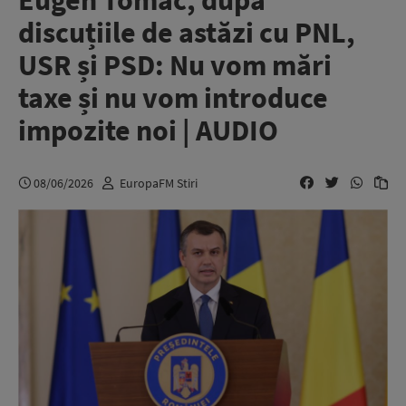
Eugen Tomac, după
discuțiile de astăzi cu PNL,
USR și PSD: Nu vom mări
taxe și nu vom introduce
impozite noi | AUDIO
08/06/2026
EuropaFM Stiri