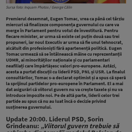
Sursa foto: Inquam Photos / George Călin
Premierul desemnat, Eugen Tomac, vrea ca până cel târziu
miercuri să finalizeze componența guvernului cu care va
merge în Parlament pentru votul de învestitură. Pentru
fiecare minister, ar urma să existe cel puțin două sau trei
propuneri, iar noul Executiv ar urma să fie unul tehnocrat,
alcătuit din profesioniști fără apartenență politică. Eugen
Tomac urmează să se întâlnească mâine cu reprezentanții
UDMR, ai minorităților naționale și cu parlamentari
neafiliați care împărtășesc valori pro-europene. Astăzi,
acesta a purtat discuții cu liderii PSD, PNL și USR. La finalul
consultărilor, Tomac s-a declarat optimist și a spus că speră
la sprijinul partidelor pro-europene în Parlament. El a mai
dat asigurări că viitorul guvern nu va crește taxele și nu va
introduce impozite noi. Pe de altă parte, liderii celor trei
partide au spus că nu au luat încă o decizie privind
susținerea guvernului.
Update 20:00. Liderul PSD, Sorin
Grindeanu:
„Viitorul guvern trebuie să