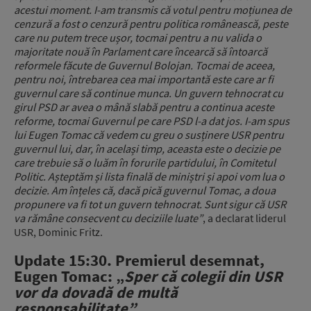
acestui moment. I-am transmis că votul pentru moțiunea de
cenzură a fost o cenzură pentru politica românească, peste
care nu putem trece ușor, tocmai pentru a nu valida o
majoritate nouă în Parlament care încearcă să întoarcă
reformele făcute de Guvernul Bolojan. Tocmai de aceea,
pentru noi, întrebarea cea mai importantă este care ar fi
guvernul care să continue munca. Un guvern tehnocrat cu
girul PSD ar avea o mână slabă pentru a continua aceste
reforme, tocmai Guvernul pe care PSD l-a dat jos. I-am spus
lui Eugen Tomac că vedem cu greu o susținere USR pentru
guvernul lui, dar, în același timp, aceasta este o decizie pe
care trebuie să o luăm în forurile partidului, în Comitetul
Politic. Așteptăm și lista finală de miniștri și apoi vom lua o
decizie. Am înțeles că, dacă pică guvernul Tomac, a doua
propunere va fi tot un guvern tehnocrat. Sunt sigur că USR
va rămâne consecvent cu deciziile luate”
, a declarat liderul
USR, Dominic Fritz.
Update 15:30. Premierul desemnat,
Eugen Tomac: „
Sper că colegii din USR
vor da dovadă de multă
responsabilitate”