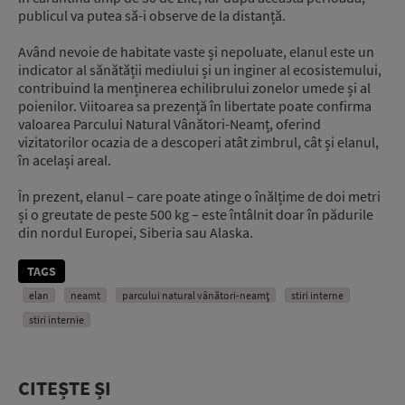
publicul va putea să-i observe de la distanță.
Având nevoie de habitate vaste și nepoluate, elanul este un
indicator al sănătății mediului și un inginer al ecosistemului,
contribuind la menținerea echilibrului zonelor umede și al
poienilor. Viitoarea sa prezență în libertate poate confirma
valoarea Parcului Natural Vânători-Neamț, oferind
vizitatorilor ocazia de a descoperi atât zimbrul, cât și elanul,
în același areal.
În prezent, elanul – care poate atinge o înălțime de doi metri
și o greutate de peste 500 kg – este întâlnit doar în pădurile
din nordul Europei, Siberia sau Alaska.
TAGS
elan
neamt
parcului natural vânători-neamț
stiri interne
stiri internie
CITEȘTE ȘI