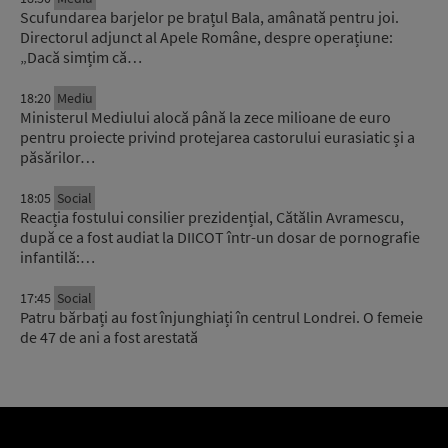
Scufundarea barjelor pe brațul Bala, amânată pentru joi.
Directorul adjunct al Apele Române, despre operațiune:
„Dacă simțim că…
18:20
Mediu
Ministerul Mediului alocă până la zece milioane de euro
pentru proiecte privind protejarea castorului eurasiatic și a
păsărilor…
18:05
Social
Reacția fostului consilier prezidențial, Cătălin Avramescu,
după ce a fost audiat la DIICOT într-un dosar de pornografie
infantilă:…
17:45
Social
Patru bărbați au fost înjunghiați în centrul Londrei. O femeie
de 47 de ani a fost arestată