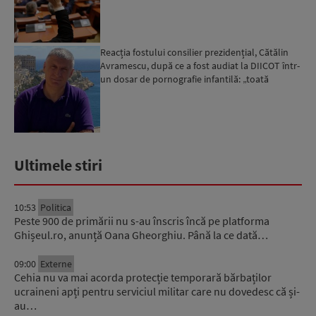
pentru modificări...
Reacția fostului consilier prezidențial, Cătălin
Avramescu, după ce a fost audiat la DIICOT într-
un dosar de pornografie infantilă: „toată
povestea es...
Ultimele stiri
10:53
Politica
Peste 900 de primării nu s-au înscris încă pe platforma
Ghișeul.ro, anunță Oana Gheorghiu. Până la ce dată…
09:00
Externe
Cehia nu va mai acorda protecție temporară bărbaților
ucraineni apți pentru serviciul militar care nu dovedesc că și-
au…