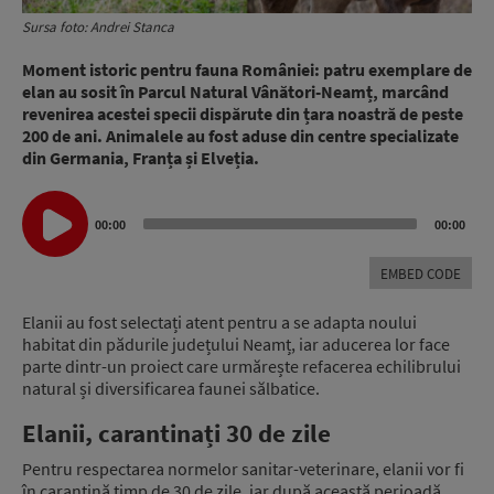
Sursa foto: Andrei Stanca
Moment istoric pentru fauna României: patru exemplare de
elan au sosit în Parcul Natural Vânători-Neamț, marcând
revenirea acestei specii dispărute din țara noastră de peste
200 de ani. Animalele au fost aduse din centre specializate
din Germania, Franța și Elveția.
Audio
00:00
00:00
Player
EMBED CODE
Elanii au fost selectați atent pentru a se adapta noului
habitat din pădurile județului Neamț, iar aducerea lor face
parte dintr-un proiect care urmărește refacerea echilibrului
natural și diversificarea faunei sălbatice.
Elanii, carantinați 30 de zile
Pentru respectarea normelor sanitar-veterinare, elanii vor fi
în carantină timp de 30 de zile, iar după această perioadă,