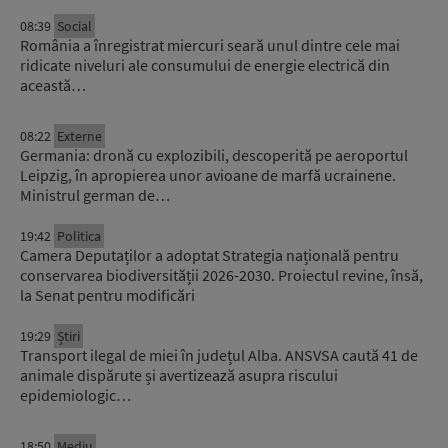
08:39
Social
România a înregistrat miercuri seară unul dintre cele mai
ridicate niveluri ale consumului de energie electrică din
această…
08:22
Externe
Germania: dronă cu explozibili, descoperită pe aeroportul
Leipzig, în apropierea unor avioane de marfă ucrainene.
Ministrul german de…
19:42
Politica
Camera Deputaților a adoptat Strategia națională pentru
conservarea biodiversității 2026-2030. Proiectul revine, însă,
la Senat pentru modificări
19:29
Știri
Transport ilegal de miei în județul Alba. ANSVSA caută 41 de
animale dispărute și avertizează asupra riscului
epidemiologic…
18:50
Mediu