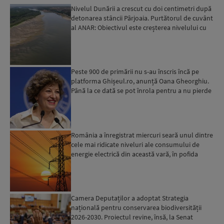
Nivelul Dunării a crescut cu doi centimetri după
detonarea stâncii Pârjoaia. Purtătorul de cuvânt
al ANAR: Obiectivul este creșterea nivelului cu
10-1...
Peste 900 de primării nu s-au înscris încă pe
platforma Ghișeul.ro, anunță Oana Gheorghiu.
Până la ce dată se pot înrola pentru a nu pierde
fondurile ...
România a înregistrat miercuri seară unul dintre
cele mai ridicate niveluri ale consumului de
energie electrică din această vară, în pofida
apelului l...
Camera Deputaților a adoptat Strategia
națională pentru conservarea biodiversității
2026-2030. Proiectul revine, însă, la Senat