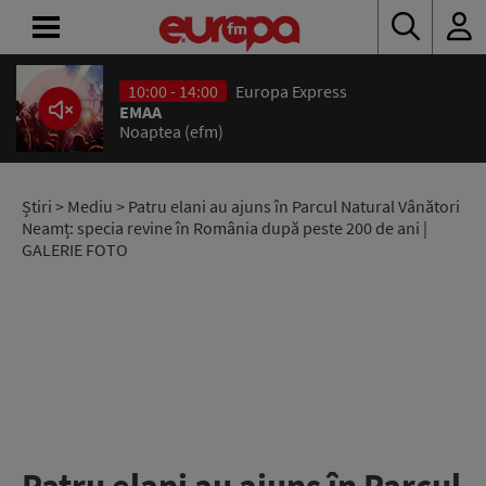
10:00 - 14:00
Europa Express
ACASĂ
EMAA
Noaptea (efm)
ȘTIRI
RADIO
Știri
>
Mediu
> Patru elani au ajuns în Parcul Natural Vânători
Neamț: specia revine în România după peste 200 de ani |
GALERIE FOTO
CONCURSURI
PODCAST
ASCULTĂ
LIVE