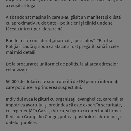
a reușit să fugă.
A abandonat mașina în care s-au găsit un manifest și o listă
cu aproximativ 70 de ținte – politicieni și clinici unde se
făceau întreruperi de sarcină.
Boelter este considerat „înarmat și periculos”. FBI-ul și
Poliția îl caută și spun că atacul a fost pregătit până în cele
mai mici detalii.
De la procurarea uniformei de politis, la aflarea adreselor
celor vizați.
50.000 de dolari este suma oferită de FBI pentru informații
care pot duce la prinderea suspectului.
Individul avea legături cu organizații evanghelice, care milita
împotriva avortului și pretindea că este expert în securitate,
cu experiență în Gaza și Africa, şi figura ca director al firmei
Red Lion Group din Congo, potrivit postărilor sale online şi
datelor publice.