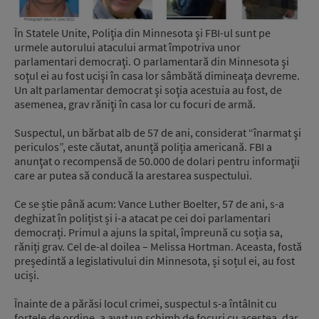
În Statele Unite, Poliţia din Minnesota şi FBI-ul sunt pe
urmele autorului atacului armat împotriva unor
parlamentari democraţi. O parlamentară din Minnesota şi
soţul ei au fost ucişi în casa lor sâmbătă dimineaţa devreme.
Un alt parlamentar democrat şi soţia acestuia au fost, de
asemenea, grav răniţi în casa lor cu focuri de armă.
Suspectul, un bărbat alb de 57 de ani, considerat “înarmat şi
periculos”, este căutat, anunță poliția americană. FBI a
anunţat o recompensă de 50.000 de dolari pentru informaţii
care ar putea să conducă la arestarea suspectului.
Ce se știe până acum: Vance Luther Boelter, 57 de ani, s-a
deghizat în polițist și i-a atacat pe cei doi parlamentari
democrați. Primul a ajuns la spital, împreună cu soția sa,
răniți grav. Cel de-al doilea – Melissa Hortman. Aceasta, fostă
președintă a legislativului din Minnesota, și soțul ei, au fost
uciși.
Înainte de a părăsi locul crimei, suspectul s-a întâlnit cu
forțele de ordine, a avut un schimb de focuri cu acestea, dar