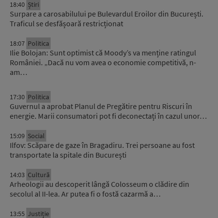
18:40
Știri
Surpare a carosabilului pe Bulevardul Eroilor din București.
Traficul se desfășoară restricționat
18:07
Politica
Ilie Bolojan: Sunt optimist că Moody’s va menține ratingul
României. „Dacă nu vom avea o economie competitivă, n-
am…
17:30
Politica
Guvernul a aprobat Planul de Pregătire pentru Riscuri în
energie. Marii consumatori pot fi deconectați în cazul unor…
15:09
Social
Ilfov: Scăpare de gaze în Bragadiru. Trei persoane au fost
transportate la spitale din București
14:03
Cultură
Arheologii au descoperit lângă Colosseum o clădire din
secolul al II-lea. Ar putea fi o fostă cazarmă a…
13:55
Justiție