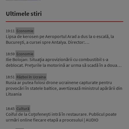
Ultimele stiri
19:11
Economie
Lipsa de kerosen pe Aeroportul Arad a dus la o escală, la
București, a cursei spre Antalya. Director:…
18:59
Economie
Ilie Bolojan: Situaţia aprovizionării cu combustibil s-a
deblocat. Prețurile la motorină ar urma să scadă în a doua…
18:51
Război în Ucraina
Rusia ar putea folosi drone ucrainene capturate pentru
provocări în statele baltice, avertizează ministrul apărării din
Lituania
18:45
Cultură
Coiful de la Coțofenești intră în restaurare. Publicul poate
urmări online fiecare etapă a procesului | AUDIO