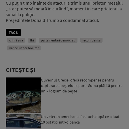
Cu puțin timp înainte de atacuri a trimis unui prieten mesajul
„ s-ar putea să moară în curând”, moment în care prietenul a
sunat la poliţie.
Președintele Donald Trump a condamnat atacul.
TAGS
crimă sua
fbi
parlamentari democrati
recompensa
vance luther boelter
CITEȘTE ȘI
Guvernul Greciei oferă recompense pentru
capturarea peștelui-iepure. Suma plătită pentru
un kilogram de peşte
Un veteran american a fost ucis după ce a luat
10 ostatici într-o bancă