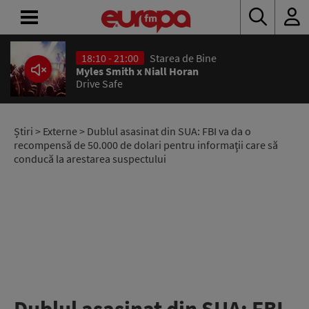
18:10 - 21:00
Starea de Bine
ACASĂ
Myles Smith x Niall Horan
Drive Safe
ȘTIRI
RADIO
Știri
>
Externe
> Dublul asasinat din SUA: FBI va da o
recompensă de 50.000 de dolari pentru informaţii care să
conducă la arestarea suspectului
CONCURSURI
PODCAST
ASCULTĂ
LIVE