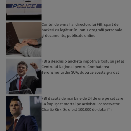
Contul de e-mail al directorului FBI, spart de
hackeri cu legături în Iran. Fotografii personale
și documente, publicate online
FBI a deschis o anchetă împotriva fostului șef al
Centrului Național pentru Combaterea
Terorismului din SUA, după ce acesta și-a dat
demisia
FBI îl caută de mai bine de 24 de ore pe cel care
l-a împușcat mortal pe activistul conservator
Charlie Kirk. Se oferă 100.000 de dolari în
schimbul u...