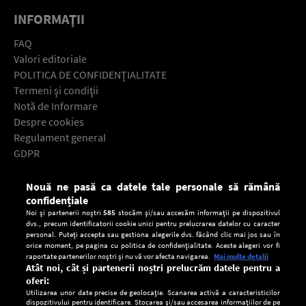
INFORMAŢII
FAQ
Valori editoriale
POLITICA DE CONFIDENŢIALITATE
Termeni şi condiţii
Notă de Informare
Despre cookies
Regulament general
GDPR
Contact
Nouă ne pasă ca datele tale personale să rămână
Descarcă gratuit aplicaţia Europa FM pentru smartphone:
confidențiale
Noi și partenerii noștri
585
stocăm și/sau accesăm informații pe dispozitivul
dvs., precum identificatorii cookie unici pentru prelucrarea datelor cu caracter
personal. Puteți accepta sau gestiona alegerile dvs. făcând clic mai jos sau în
orice moment, pe pagina cu politica de confidențialitate. Aceste alegeri vor fi
raportate partenerilor noștri și nu vă vor afecta navigarea.
Mai multe detalii
Atât noi, cât și partenerii noștri prelucrăm datele pentru a
oferi:
Utilizarea unor date precise de geolocație. Scanarea activă a caracteristicilor
dispozitivului pentru identificare. Stocarea și/sau accesarea informațiilor de pe