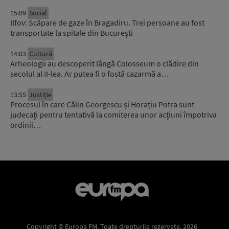
15:09
Social
Ilfov: Scăpare de gaze în Bragadiru. Trei persoane au fost
transportate la spitale din București
14:03
Cultură
Arheologii au descoperit lângă Colosseum o clădire din
secolul al II-lea. Ar putea fi o fostă cazarmă a…
13:55
Justiție
Procesul în care Călin Georgescu și Horațiu Potra sunt
judecați pentru tentativă la comiterea unor acțiuni împotriva
ordinii…
Copyright © Europa FM. Toate drepturile rezervate. 2026