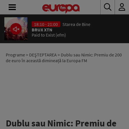
18:10 - 21:00
Starea de Bine
ACASĂ
BRUX XTN
Paid to Exist (efm)
ȘTIRI
RADIO
Programe
>
DEŞTEPTAREA
> Dublu sau Nimic: Premiu de 200
de euro în această dimineață la Europa FM
CONCURSURI
PODCAST
ASCULTĂ
LIVE
Dublu sau Nimic: Premiu de