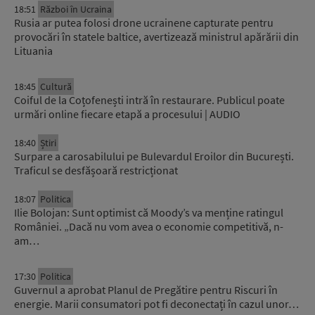
18:51
Război în Ucraina
Rusia ar putea folosi drone ucrainene capturate pentru
provocări în statele baltice, avertizează ministrul apărării din
Lituania
18:45
Cultură
Coiful de la Coțofenești intră în restaurare. Publicul poate
urmări online fiecare etapă a procesului | AUDIO
18:40
Știri
Surpare a carosabilului pe Bulevardul Eroilor din București.
Traficul se desfășoară restricționat
18:07
Politica
Ilie Bolojan: Sunt optimist că Moody’s va menține ratingul
României. „Dacă nu vom avea o economie competitivă, n-
am…
17:30
Politica
Guvernul a aprobat Planul de Pregătire pentru Riscuri în
energie. Marii consumatori pot fi deconectați în cazul unor…