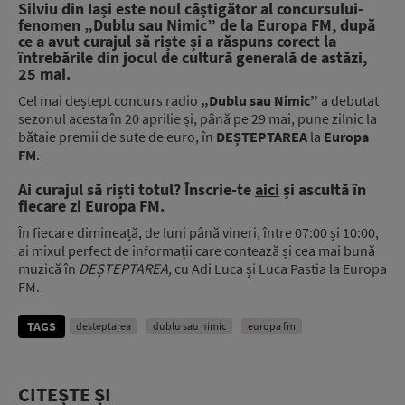
Silviu din Iași este noul câștigător al concursului-
fenomen „Dublu sau Nimic” de la Europa FM, după
ce a avut curajul să riște și a răspuns corect la
întrebările din jocul de cultură generală de astăzi,
25 mai.
Cel mai deștept concurs radio
„Dublu sau Nimic”
a debutat
sezonul acesta în 20 aprilie și, până pe 29 mai, pune zilnic la
bătaie premii de sute de euro, în
DEȘTEPTAREA
la
Europa
FM
.
Ai curajul să riști totul? Înscrie-te
aici
și ascultă în
fiecare zi Europa FM.
În fiecare dimineață, de luni până vineri, între 07:00 și 10:00,
ai mixul perfect de informații care contează și cea mai bună
muzică în
DEȘTEPTAREA
,
cu Adi Luca și Luca Pastia la Europa
FM.
TAGS
desteptarea
dublu sau nimic
europa fm
CITEȘTE ȘI