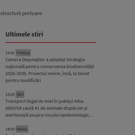
tructurii portuare
Ultimele stiri
19:42
Politica
Camera Deputaților a adoptat Strategia
națională pentru conservarea biodiversității
2026-2030. Proiectul revine, însă, la Senat
pentru modificări
19:29
Știri
Transport ilegal de miei în județul Alba.
ANSVSA caută 41 de animale dispărute și
avertizează asupra riscului epidemiologic…
18:50
Mediu