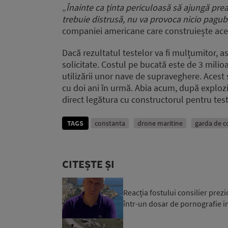
„
Înainte ca ținta periculoasă să ajungă prea
trebuie distrusă, nu va provoca nicio pagub
companiei americane care construiește ace
Dacă rezultatul testelor va fi mulțumitor, 
solicitate. Costul pe bucată este de 3 milio
utilizării unor nave de supraveghere. Aces
cu doi ani în urmă. Abia acum, după explozi
direct legătura cu constructorul pentru tes
TAGS
constanta
drone maritine
garda de c
CITEȘTE ȘI
Reacția fostului consilier prez
într-un dosar de pornografie in