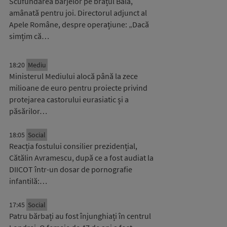
Scufundarea barjelor pe brațul Bala,
amânată pentru joi. Directorul adjunct al
Apele Române, despre operațiune: „Dacă
simțim că…
18:20
Mediu
Ministerul Mediului alocă până la zece
milioane de euro pentru proiecte privind
protejarea castorului eurasiatic și a
păsărilor…
18:05
Social
Reacția fostului consilier prezidențial,
Cătălin Avramescu, după ce a fost audiat la
DIICOT într-un dosar de pornografie
infantilă:…
17:45
Social
Patru bărbați au fost înjunghiați în centrul