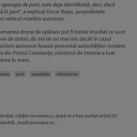
 aproape de port, este deja identificată, deci, dacă
ă în port
”, a explicat Oscar Rojas, președintele
st vehicul maritim autonom.
asemenea drone de apărare pot fi livrate imediat ce sunt
ane de dolari, de mii de ori mai mic decât în cazul
t sistem autonom fusese prezentat autorităților române
a din Portul Constanța, ministrul de Interne a luat
tarea în mare.
oasta
port
securitate
stiri interne
idențial, Cătălin Avramescu, după ce a fost audiat la DIICOT
fantilă: „toată povestea es...