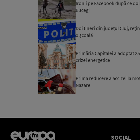
Ironii pe Facebook după ce doi t
Bucegi
Doi tineri din județul Cluj, reț
o școală
Primăria Capitalei a adoptat 
crizei energetice
Prima reducere a accizei la mo
Nazare
SOCIAL