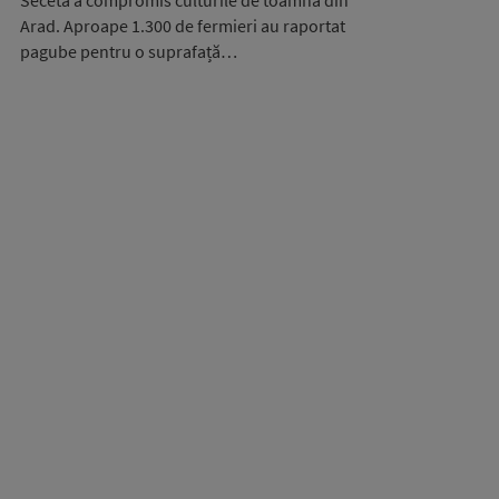
Seceta a compromis culturile de toamnă din
Arad. Aproape 1.300 de fermieri au raportat
pagube pentru o suprafață…