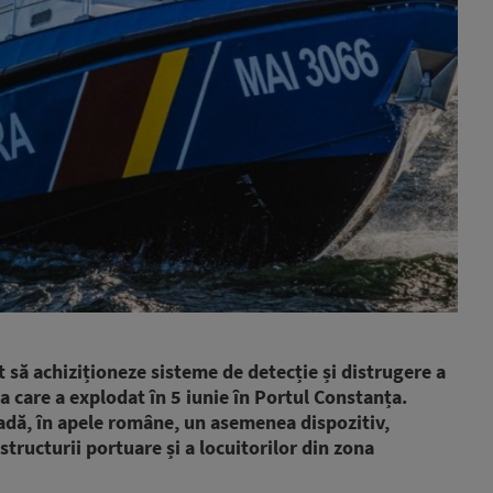
 să achiziționeze sisteme de detecție și distrugere a
 care a explodat în 5 iunie în Portul Constanța.
adă, în apele române, un asemenea dispozitiv,
structurii portuare și a locuitorilor din zona