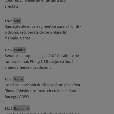
Londrei. O femeie de 47 de ani a fost
arestată
17:28
Știri
Rămășițe ale unui fragment ce pare a fi dintr-
o dronă, recuperate de pe o plajă din
Mamaia. Garda…
16:52
Politica
Senatul a adoptat „Legea ANI”, în calitate de
for decizional. PNL și USR susțin că două
amendamente introduse…
16:38
Social
Ironii pe Facebook după ce doi turiști au fost
filmați folosind trotinete electrice pe Platoul
Bucegi | VIDEO
16:16
Economie