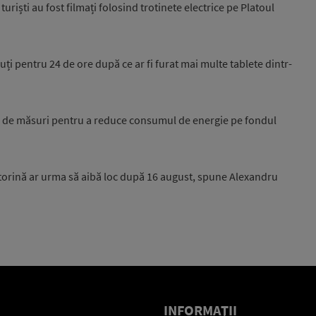
uriști au fost filmați folosind trotinete electrice pe Platoul
inuți pentru 24 de ore după ce ar fi furat mai multe tablete dintr-
25 de măsuri pentru a reduce consumul de energie pe fondul
torină ar urma să aibă loc după 16 august, spune Alexandru
INFORMAŢII