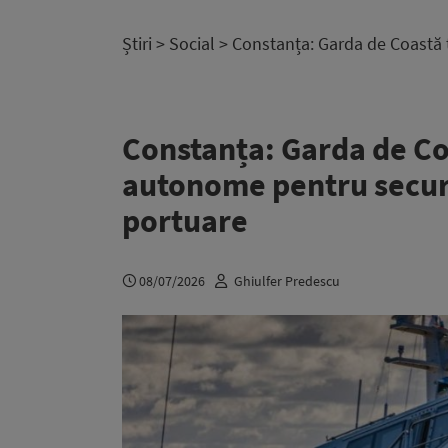
Știri
>
Social
> Constanța: Garda de Coastă 
Constanța: Garda de Co
autonome pentru securi
portuare
08/07/2026
Ghiulfer Predescu