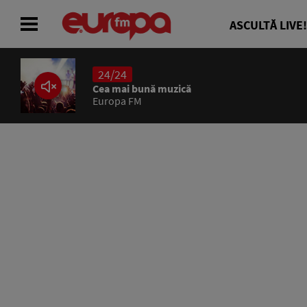
ASCULTĂ LIVE!
24/24
ACASĂ
Cea mai bună muzică
Europa FM
ȘTIRI
RADIO
CONCURSURI
PODCAST
ASCULTĂ LIVE