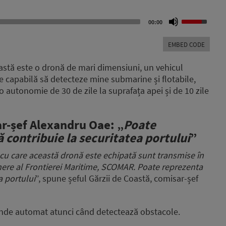
Use
00:00
Up/Down
Arrow
EMBED CODE
keys
to
stă este o dronă de mari dimensiuni, un vehicul
increase
e capabilă să detecteze mine submarine și flotabile,
or
 autonomie de 30 de zile la suprafața apei și de 10 zile
decrease
volume.
ar-șef Alexandru Oae: „
Poate
 contribuie la securitatea portului
”
i cu care această dronă este echipată sunt transmise în
here al Frontierei Maritime, SCOMAR. Poate reprezenta
a portului
”, spune șeful Gărzii de Coastă, comisar-șef
unde automat atunci când detectează obstacole.