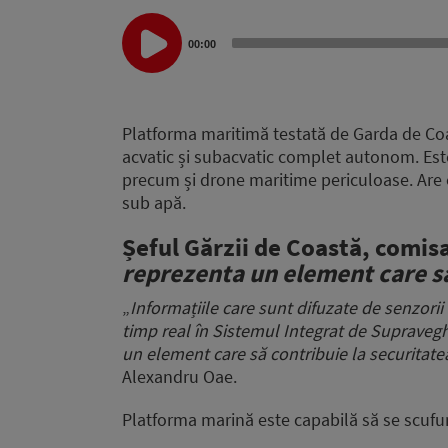
Audio
00:00
Player
Platforma maritimă testată de Garda de Coa
acvatic și subacvatic complet autonom. Est
precum și drone maritime periculoase. Are o
sub apă.
Șeful Gărzii de Coastă, comis
reprezenta un element care să
„
Informațiile care sunt difuzate de senzori
timp real în Sistemul Integrat de Supraveg
un element care să contribuie la securitate
Alexandru Oae.
Platforma marină este capabilă să se scuf