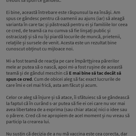
trebuit să spun ce gândesc.
Ei bine, această întrebare este răspunsul la ea însăși. Am
spus ce gândesc pentru că oamenii au ajuns (iar) să aleagă
varianta în care tac și păstrează pentru ei și familiile lor ceea
ce cred, de teamă ca nu cumva să fie linșați public și
ostracizați și să nu își piardă locurile de muncă, prietenii,
relațiile și sursele de venit. Acesta este un rezultat bine
cunoscut obținut cu mijloace noi.
Mi-a fost teamă de reacția pe care împărtțșirea părerilor
mele ar putea să o nască, apoi mi-a fost rușine de această
teamă și de gândul meschin că
E mai bine să tac decât să
spun ce cred
. Cum de obicei aleg să fac exact lucrurile de
care îmi e cel mai frică, asta am făcut și acum.
Celor ce aleg să înjure și să atace, îi sfătuiesc să se gândească
la faptul că în curând s-ar putea să fie ei cei care nu vor mai
avea libertatea de a exprima (sau chiar ataca) nici o idee sau
o părere. Cred că ne apropiem de acel moment și nu vreau să
particip la crearea lui.
Nu susțin că decizia de a nu mă vaccina este cea corecta, dar