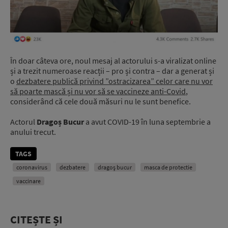
În doar câteva ore, noul mesaj al actorului s-a viralizat online
și a trezit numeroase reacții – pro și contra – dar a generat și
o
dezbatere publică privind ”ostracizarea” celor care nu vor
să poarte mască și nu vor să se vaccineze anti-Covid
,
considerând că cele două măsuri nu le sunt benefice.
Actorul
Dragoș Bucur
a avut COVID-19 în luna septembrie a
anului trecut.
TAGS
coronavirus
dezbatere
dragoș bucur
masca de protectie
vaccinare
CITEȘTE ȘI