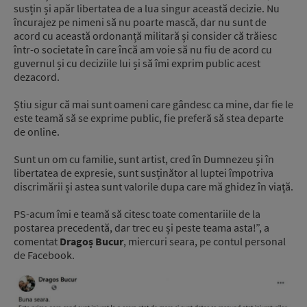
susțin și apăr libertatea de a lua singur această decizie. Nu
încurajez pe nimeni să nu poarte mască, dar nu sunt de
acord cu această ordonanță militară și consider că trăiesc
într-o societate în care încă am voie să nu fiu de acord cu
guvernul și cu deciziile lui și să îmi exprim public acest
dezacord.
Știu sigur că mai sunt oameni care gândesc ca mine, dar fie le
este teamă să se exprime public, fie preferă să stea departe
de online.
Sunt un om cu familie, sunt artist, cred în Dumnezeu și în
libertatea de expresie, sunt susținător al luptei împotriva
discrimării și astea sunt valorile dupa care mă ghidez în viață.
PS-acum îmi e teamă să citesc toate comentariile de la
postarea precedentă, dar trec eu și peste teama asta!”, a
comentat
Dragoș Bucur
, miercuri seara, pe contul personal
de Facebook.