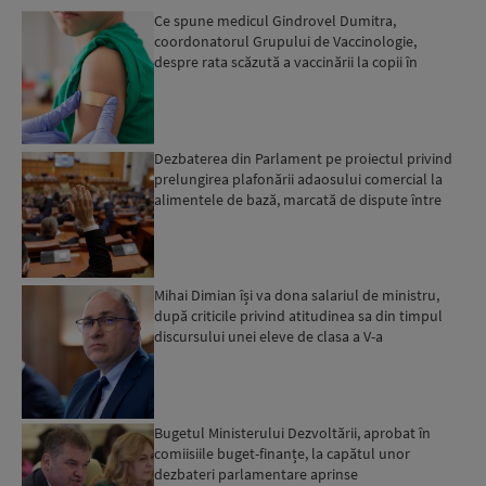
Ce spune medicul Gindrovel Dumitra,
coordonatorul Grupului de Vaccinologie,
despre rata scăzută a vaccinării la copii în
România. Sfatul său pentru ma...
Dezbaterea din Parlament pe proiectul privind
prelungirea plafonării adaosului comercial la
alimentele de bază, marcată de dispute între
deputați: „As...
Mihai Dimian își va dona salariul de ministru,
după criticile privind atitudinea sa din timpul
discursului unei eleve de clasa a V-a
Bugetul Ministerului Dezvoltării, aprobat în
comiisiile buget-finanțe, la capătul unor
dezbateri parlamentare aprinse