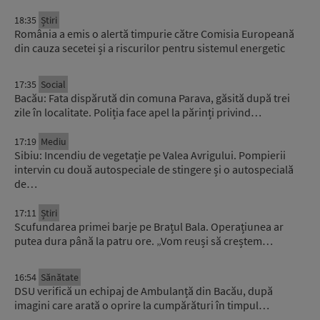
18:35
Știri
România a emis o alertă timpurie către Comisia Europeană
din cauza secetei și a riscurilor pentru sistemul energetic
17:35
Social
Bacău: Fata dispărută din comuna Parava, găsită după trei
zile în localitate. Poliția face apel la părinți privind…
17:19
Mediu
Sibiu: Incendiu de vegetație pe Valea Avrigului. Pompierii
intervin cu două autospeciale de stingere și o autospecială
de…
17:11
Știri
Scufundarea primei barje pe Brațul Bala. Operațiunea ar
putea dura până la patru ore. „Vom reuși să creștem…
16:54
Sănătate
DSU verifică un echipaj de Ambulanță din Bacău, după
imagini care arată o oprire la cumpărături în timpul…