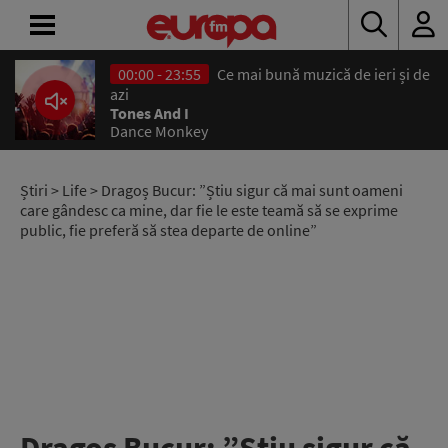
00:00 - 23:55
Ce mai bună muzică de ieri și de
ACASĂ
azi
Tones And I
Dance Monkey
ȘTIRI
RADIO
Știri
>
Life
> Dragoș Bucur: ”Știu sigur că mai sunt oameni
care gândesc ca mine, dar fie le este teamă să se exprime
public, fie preferă să stea departe de online”
CONCURSURI
PODCAST
ASCULTĂ
LIVE