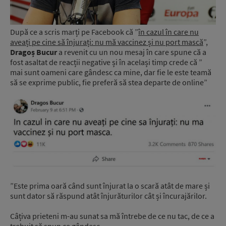
După ce a scris marți pe Facebook că ”
în cazul în care nu
aveați pe cine să înjurați: nu mă vaccinez și nu port mască
”,
Dragoș Bucur
a revenit cu un nou mesaj în care spune că a
fost asaltat de reacții negative și în același timp crede că ”
mai sunt oameni care gândesc ca mine, dar fie le este teamă
să se exprime public, fie preferă să stea departe de online”
”Este prima oară când sunt înjurat la o scară atât de mare și
sunt dator să răspund atât înjurăturilor cât și încurajărilor.
Câțiva prieteni m-au sunat sa mă întrebe de ce nu tac, de ce a