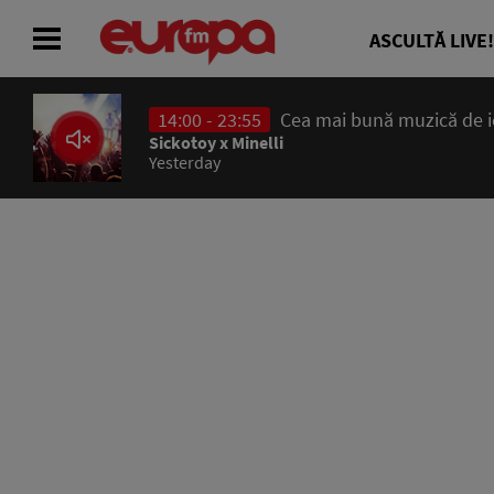
ASCULTĂ LIVE!
14:00 - 23:55
Cea mai bună muzică de ier
ACASĂ
Sickotoy x Minelli
Yesterday
ȘTIRI
RADIO
CONCURSURI
PODCAST
ASCULTĂ LIVE