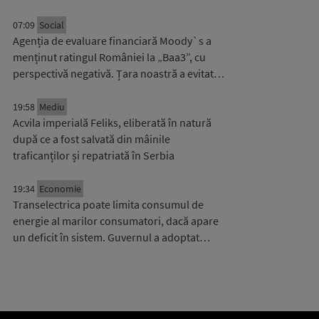
07:09
Social
Agenția de evaluare financiară Moody`s a
menținut ratingul României la „Baa3”, cu
perspectivă negativă. Țara noastră a evitat…
19:58
Mediu
Acvila imperială Feliks, eliberată în natură
după ce a fost salvată din mâinile
traficanților și repatriată în Serbia
19:34
Economie
Transelectrica poate limita consumul de
energie al marilor consumatori, dacă apare
un deficit în sistem. Guvernul a adoptat…