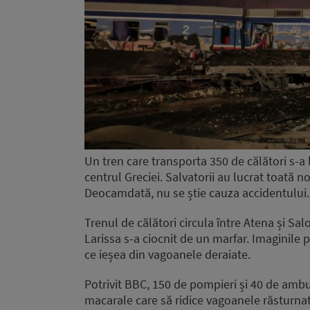
Un tren care transporta 350 de călători s-a 
centrul Greciei. Salvatorii au lucrat toată n
Deocamdată, nu se știe cauza accidentului.
Trenul de călători circula între Atena și Sal
Larissa s-a ciocnit de un marfar. Imaginile 
ce ieșea din vagoanele deraiate.
Potrivit BBC, 150 de pompieri și 40 de ambul
macarale care să ridice vagoanele răsturnat