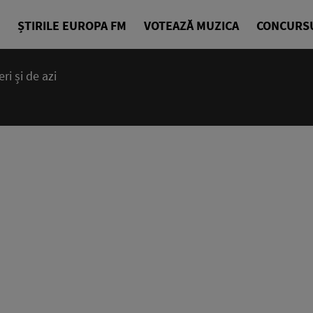
ȘTIRILE EUROPA FM
VOTEAZĂ MUZICA
CONCURS
i și de azi
14:00 - 23
Cea mai bună
EuropaFM