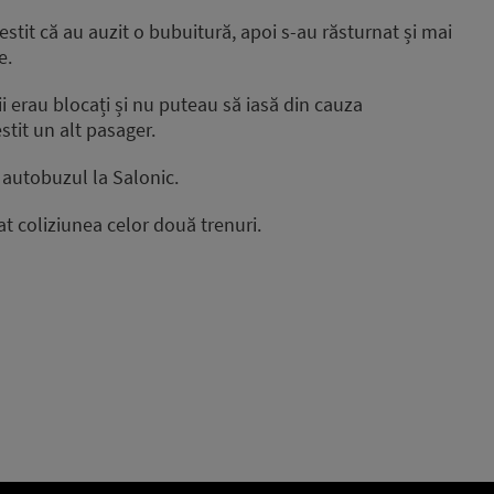
estit că au auzit o bubuitură, apoi s-au răsturnat și mai
e.
i erau blocați și nu puteau să iasă din cauza
estit un alt pasager.
 autobuzul la Salonic.
 coliziunea celor două trenuri.