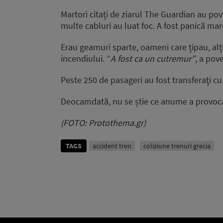
Martori citați de ziarul The Guardian au pov
multe cabluri au luat foc. A fost panică mar
Erau geamuri sparte, oameni care țipau, alți
incendiului. ”
A fost ca un cutremur”
, a pov
Peste 250 de pasageri au fost transferaţi cu
Deocamdată, nu se știe ce anume a provocat
(FOTO: Protothema.gr)
TAGS
accident tren
coliziune trenuri grecia