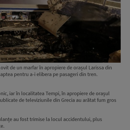
lovit de un marfar în apropiere de orașul Larissa din
oaptea pentru a-i elibera pe pasageri din tren.
onic, iar în localitatea Tempi, în apropiere de orașul
publicate de televiziunile din Grecia au arătat fum gros
anțe au fost trimise la locul accidentului, plus
e.