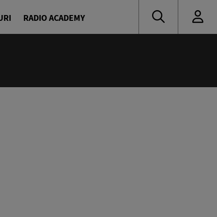
URI
RADIO ACADEMY
:55
 muzică de ieri și de azi