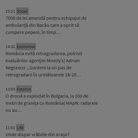
15:11
Social
7000 de lei amendă pentru echipajul de
ambulanță din Bacău care a oprit să
cumpere pepeni, în timp…
14:32
Economie
România evită retrogradarea, potrivit
evaluărilor agenției Moody’s| Adrian
Negrescu: ,,Suntem la un pas de
retrogradare în următoarele 18-20…
13:59
Externe
O dronă a explodat în Bulgaria, la 100 de
metri de granița cu România| MApN: radarele
nu au…
11:01
Life
Unde dispar vrăbiile din orașe?