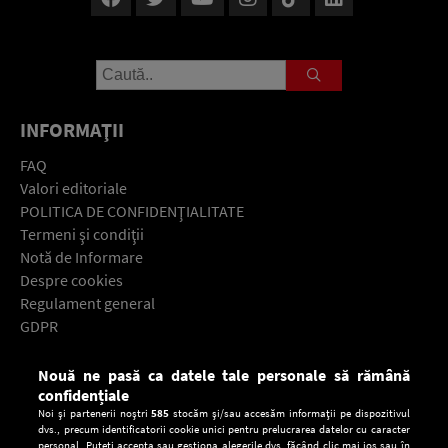
INFORMAŢII
FAQ
Valori editoriale
POLITICA DE CONFIDENŢIALITATE
Termeni şi condiţii
Notă de Informare
Despre cookies
Regulament general
GDPR
Contact
Nouă ne pasă ca datele tale personale să rămână
Descarcă gratuit aplicaţia Europa FM pentru smartphone:
confidențiale
Noi și partenerii noștri
585
stocăm și/sau accesăm informații pe dispozitivul
dvs., precum identificatorii cookie unici pentru prelucrarea datelor cu caracter
personal. Puteți accepta sau gestiona alegerile dvs. făcând clic mai jos sau în