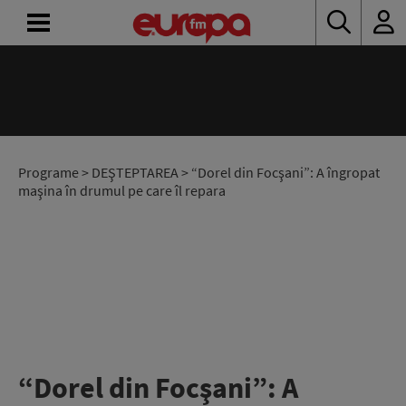
ACASĂ
ȘTIRI
RADIO
Programe
>
DEŞTEPTAREA
> “Dorel din Focşani”: A îngropat
maşina în drumul pe care îl repara
CONCURSURI
PODCAST
ASCULTĂ
LIVE
“Dorel din Focşani”: A