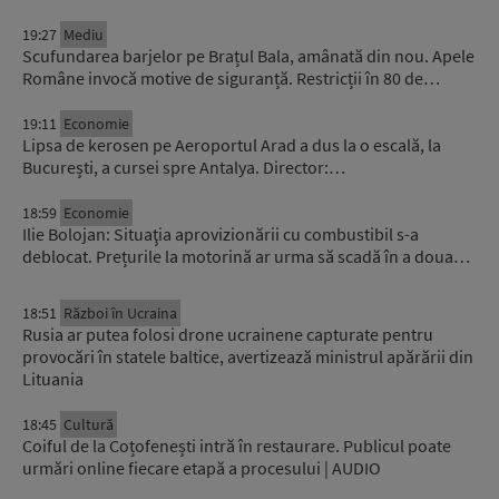
19:27
Mediu
Scufundarea barjelor pe Brațul Bala, amânată din nou. Apele
Române invocă motive de siguranță. Restricții în 80 de…
19:11
Economie
Lipsa de kerosen pe Aeroportul Arad a dus la o escală, la
București, a cursei spre Antalya. Director:…
18:59
Economie
Ilie Bolojan: Situaţia aprovizionării cu combustibil s-a
deblocat. Prețurile la motorină ar urma să scadă în a doua…
18:51
Război în Ucraina
Rusia ar putea folosi drone ucrainene capturate pentru
provocări în statele baltice, avertizează ministrul apărării din
Lituania
18:45
Cultură
Coiful de la Coțofenești intră în restaurare. Publicul poate
urmări online fiecare etapă a procesului | AUDIO