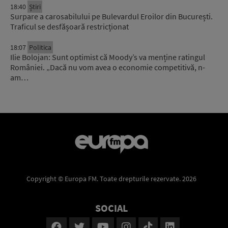
18:40
Știri
Surpare a carosabilului pe Bulevardul Eroilor din București.
Traficul se desfășoară restricționat
18:07
Politica
Ilie Bolojan: Sunt optimist că Moody’s va menține ratingul
României. „Dacă nu vom avea o economie competitivă, n-
am…
Copyright © Europa FM. Toate drepturile rezervate. 2026
SOCIAL