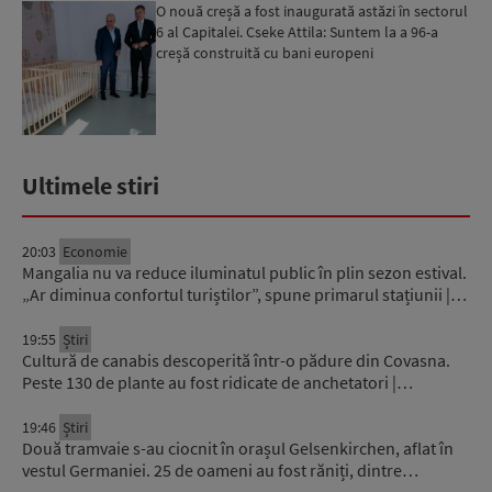
O nouă creșă a fost inaugurată astăzi în sectorul
6 al Capitalei. Cseke Attila: Suntem la a 96-a
creșă construită cu bani europeni
Ultimele stiri
20:03
Economie
Mangalia nu va reduce iluminatul public în plin sezon estival.
„Ar diminua confortul turiștilor”, spune primarul stațiunii |…
19:55
Știri
Cultură de canabis descoperită într-o pădure din Covasna.
Peste 130 de plante au fost ridicate de anchetatori |…
19:46
Știri
Două tramvaie s-au ciocnit în orașul Gelsenkirchen, aflat în
vestul Germaniei. 25 de oameni au fost răniți, dintre…