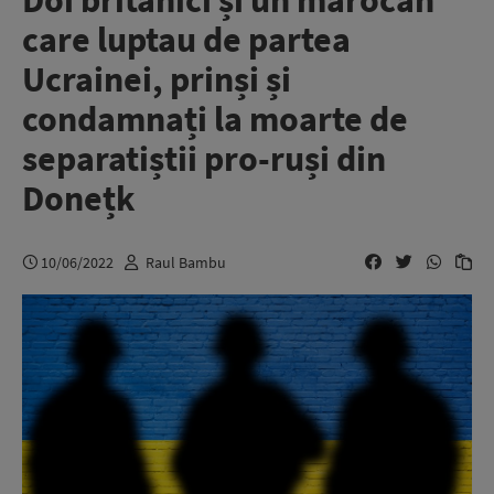
Doi britanici și un marocan
care luptau de partea
Ucrainei, prinși și
condamnați la moarte de
separatiștii pro-ruși din
Donețk
10/06/2022
Raul Bambu