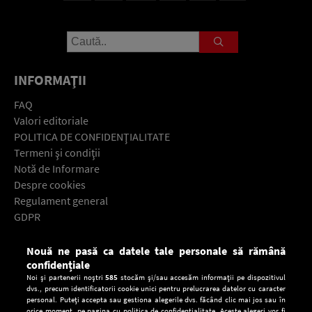
INFORMAŢII
FAQ
Valori editoriale
POLITICA DE CONFIDENŢIALITATE
Termeni şi condiţii
Notă de Informare
Despre cookies
Regulament general
GDPR
Contact
Nouă ne pasă ca datele tale personale să rămână
Descarcă gratuit aplicaţia Europa FM pentru smartphone:
confidențiale
Noi și partenerii noștri
585
stocăm și/sau accesăm informații pe dispozitivul
dvs., precum identificatorii cookie unici pentru prelucrarea datelor cu caracter
personal. Puteți accepta sau gestiona alegerile dvs. făcând clic mai jos sau în
orice moment, pe pagina cu politica de confidențialitate. Aceste alegeri vor fi