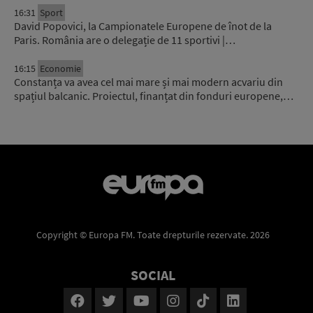
16:31
Sport
David Popovici, la Campionatele Europene de înot de la
Paris. România are o delegație de 11 sportivi |…
16:15
Economie
Constanța va avea cel mai mare și mai modern acvariu din
spațiul balcanic. Proiectul, finanțat din fonduri europene,…
Copyright © Europa FM. Toate drepturile rezervate. 2026
SOCIAL