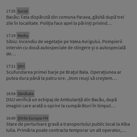
17:35
Social
Bacău: Fata dispărută din comuna Parava, găsită după trei
zile în localitate. Poliția face apel la părinți privind…
17:19
Mediu
Sibiu: Incendiu de vegetație pe Valea Avrigului. Pompierii
intervin cu două autospeciale de stingere și o autospecială
de…
17:11
Știri
Scufundarea primei barje pe Brațul Bala. Operațiunea ar
putea dura până la patru ore. „Vom reuși să creștem…
16:54
Sănătate
DSU verifică un echipaj de Ambulanță din Bacău, după
imagini care arată o oprire la cumpărături în timpul…
16:40
Știrile Europa FM
Stare de perturbare gravă a transportului public local la Alba
Iulia. Primăria poate contracta temporar un alt operator,…