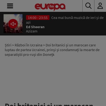
14:00 - 23:55
Cea mai bună muzică de ieri și de
ACASĂ
azi
Ed Sheeran
Azizam
ȘTIRI
RADIO
Știri
>
Război în Ucraina
> Doi britanici și un marocan care
luptau de partea Ucrainei, prinși și condamnați la moarte de
separatiștii pro-ruși din Donețk
CONCURSURI
PODCAST
ASCULTĂ
LIVE