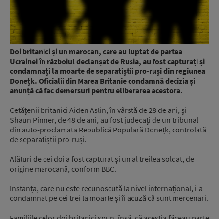
Doi britanici și un marocan, care au luptat de partea
Ucrainei în războiul declanșat de Rusia, au fost capturați și
condamnați la moarte de separatiștii pro-ruși din regiunea
Donețk. Oficialii din Marea Britanie condamnă decizia și
anunță că fac demersuri pentru eliberarea acestora.
Cetățenii britanici Aiden Aslin, în vârstă de 28 de ani, și
Shaun Pinner, de 48 de ani, au fost judecați de un tribunal
din auto-proclamata Republică Populară Donețk, controlată
de separatiștii pro-ruși.
Alături de cei doi a fost capturat și un al treilea soldat, de
origine marocană, conform BBC.
Instanța, care nu este recunoscută la nivel internațional, i-a
condamnat pe cei trei la moarte și îi acuză că sunt mercenari.
Familiile celor doi britanici spun, însă, că aceștia făceau parte