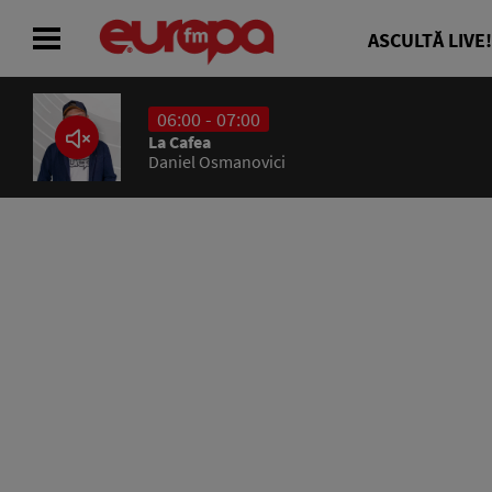
ASCULTĂ LIVE!
06:00 - 07:00
ACASĂ
La Cafea
Daniel Osmanovici
ȘTIRI
RADIO
CONCURSURI
PODCAST
ASCULTĂ LIVE