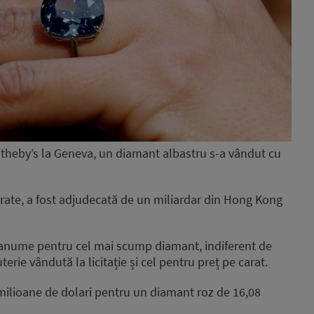
 Sotheby’s la Geneva, un diamant albastru s-a vândut cu
arate, a fost adjudecată de un miliardar din Hong Kong
anume pentru cel mai scump diamant, indiferent de
rie vândută la licitație și cel pentru preț pe carat.
 milioane de dolari pentru un diamant roz de 16,08