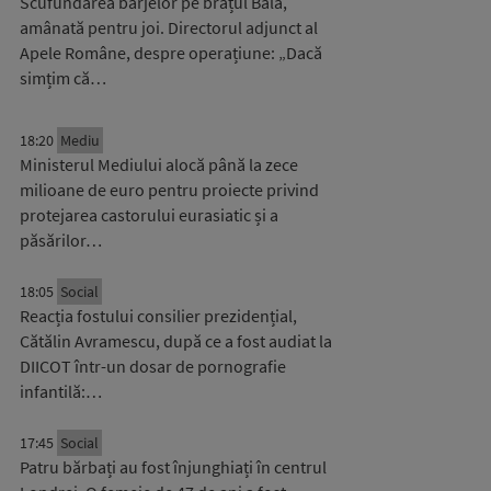
Scufundarea barjelor pe brațul Bala,
amânată pentru joi. Directorul adjunct al
Apele Române, despre operațiune: „Dacă
simțim că…
18:20
Mediu
Ministerul Mediului alocă până la zece
milioane de euro pentru proiecte privind
protejarea castorului eurasiatic și a
păsărilor…
18:05
Social
Reacția fostului consilier prezidențial,
Cătălin Avramescu, după ce a fost audiat la
DIICOT într-un dosar de pornografie
infantilă:…
17:45
Social
Patru bărbați au fost înjunghiați în centrul