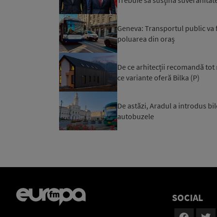
Geneva: Transportul public va 
poluarea din oraș
De ce arhitecții recomandă tot 
ce variante oferă Bilka (P)
De astăzi, Aradul a introdus bil
autobuzele
SOCIAL