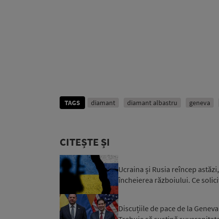
TAGS
diamant
diamant albastru
geneva
CITEȘTE ȘI
Ucraina și Rusia reîncep astăzi,
încheierea războiului. Ce solicit
Discuțiile de pace de la Geneva
Trebuie să susţină suveranitate