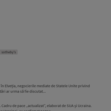
sotheby's
 în Elveția, negocierile mediate de Statele Unite privind
ări ar urma să fie discutat...
. Cadru de pace „actualizat”, elaborat de SUA și Ucraina.
a Ucrainei, au reafirmat negoc...