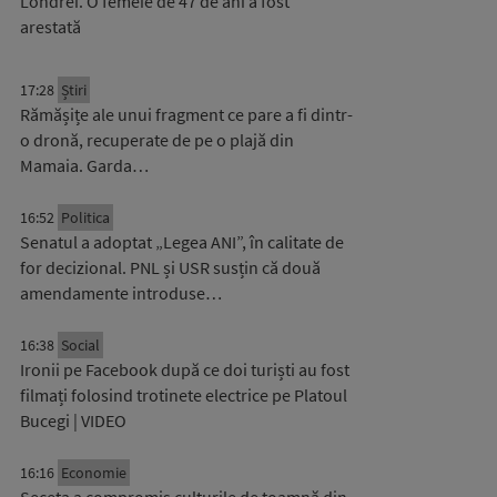
Londrei. O femeie de 47 de ani a fost
arestată
17:28
Știri
Rămășițe ale unui fragment ce pare a fi dintr-
o dronă, recuperate de pe o plajă din
Mamaia. Garda…
16:52
Politica
Senatul a adoptat „Legea ANI”, în calitate de
for decizional. PNL și USR susțin că două
amendamente introduse…
16:38
Social
Ironii pe Facebook după ce doi turiști au fost
filmați folosind trotinete electrice pe Platoul
Bucegi | VIDEO
16:16
Economie