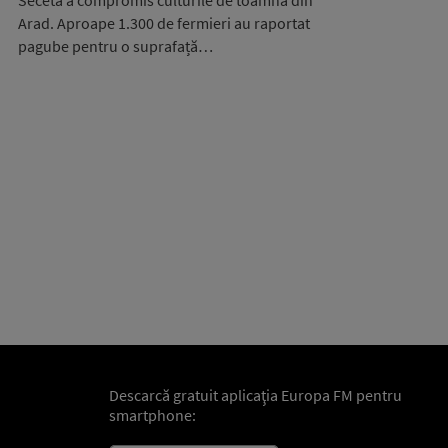
Seceta a compromis culturile de toamnă din
Arad. Aproape 1.300 de fermieri au raportat
pagube pentru o suprafață…
Descarcă gratuit aplicaţia Europa FM pentru
smartphone: