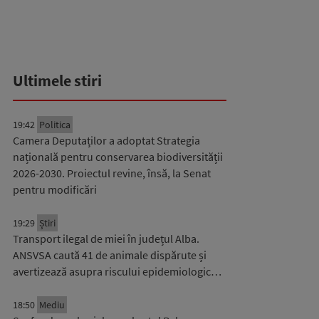
Ultimele stiri
19:42
Politica
Camera Deputaților a adoptat Strategia
națională pentru conservarea biodiversității
2026-2030. Proiectul revine, însă, la Senat
pentru modificări
19:29
Știri
Transport ilegal de miei în județul Alba.
ANSVSA caută 41 de animale dispărute și
avertizează asupra riscului epidemiologic…
18:50
Mediu