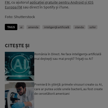
FM
, cu ajutorul
aplicației gratuite pentru Android și IOS
Europa FM
sau direct în Spotify și iTune.
Foto: Shutterstock
TAGS
ai
amenda
inteligenţă artificială
olanda
sofer
CITEȘTE ȘI
România în Direct. Ne face inteligența artificială
mai deștepți sau mai proști? Trișați cu AI?
Premieră în știință: primele virusuri create cu AI,
care ar putea ucide unele bacterii, au fost create
de cercetătorii americani