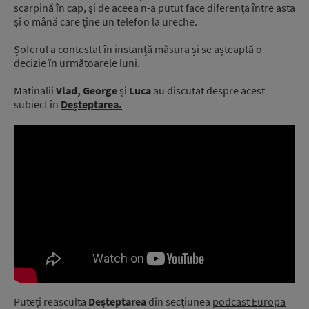
scarpină în cap, și de aceea n-a putut face diferența între asta
și o mână care ține un telefon la ureche.
Șoferul a contestat în instanță măsura și se așteaptă o
decizie în următoarele luni.
Matinalii
Vlad, George
și
Luca
au discutat despre acest
subiect în
Deșteptarea.
Puteți reasculta
Deșteptarea
din secțiunea
podcast Europa