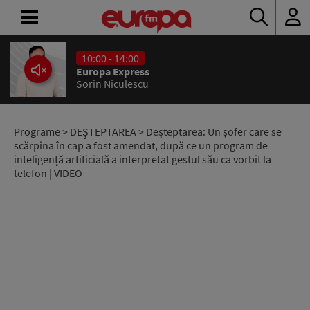
10:00 - 14:00
ACASĂ
Europa Express
Sorin Niculescu
ȘTIRI
RADIO
Programe
>
DEŞTEPTAREA
> Deșteptarea: Un șofer care se
scărpina în cap a fost amendat, după ce un program de
inteligență artificială a interpretat gestul său ca vorbit la
CONCURSURI
telefon | VIDEO
PODCAST
ASCULTĂ
LIVE