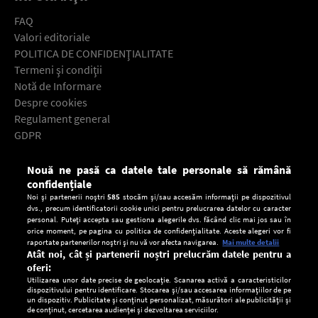
FAQ
Valori editoriale
POLITICA DE CONFIDENŢIALITATE
Termeni şi condiţii
Notă de Informare
Despre cookies
Regulament general
GDPR
Contact
Nouă ne pasă ca datele tale personale să rămână
Descarcă gratuit aplicaţia Europa FM pentru smartphone:
confidențiale
Noi și partenerii noștri
585
stocăm și/sau accesăm informații pe dispozitivul
dvs., precum identificatorii cookie unici pentru prelucrarea datelor cu caracter
personal. Puteți accepta sau gestiona alegerile dvs. făcând clic mai jos sau în
orice moment, pe pagina cu politica de confidențialitate. Aceste alegeri vor fi
raportate partenerilor noștri și nu vă vor afecta navigarea.
Mai multe detalii
Atât noi, cât și partenerii noștri prelucrăm datele pentru a
oferi:
Utilizarea unor date precise de geolocație. Scanarea activă a caracteristicilor
dispozitivului pentru identificare. Stocarea și/sau accesarea informațiilor de pe
un dispozitiv. Publicitate și conținut personalizat, măsurători ale publicității și
de conținut, cercetarea audienței și dezvoltarea serviciilor.