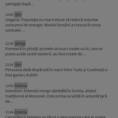
șantajați după…
12:43
Știri
Ungaria: Populația nu mai trebuie să reducă voluntar
consumul de energie. Nivelul Dunării a crescut în zona
centralei…
12:30
Știinţă
Premieră în știință: primele virusuri create cu AI, care ar
putea ucide unele bacterii, au fost create de…
12:16
Știri
Persoana dată dispărută în mare între Tuzla și Costinești a
fost gasita | AUDIO
12:02
Externe
Volodimir Zelenski merge sâmbătă în Serbia, aliatul
tradițional al Moscovei. Este prima sa vizită în această țară
de…
11:44
Externe
Cercetătorii belgieni au făcut o descoperire care ar putea