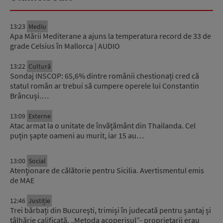
13:23
Mediu
Apa Mării Mediterane a ajuns la temperatura record de 33 de
grade Celsius în Mallorca | AUDIO
13:22
Cultură
Sondaj INSCOP: 65,6% dintre românii chestionați cred că
statul român ar trebui să cumpere operele lui Constantin
Brâncuși.…
13:09
Externe
Atac armat la o unitate de învățământ din Thailanda. Cel
puțin șapte oameni au murit, iar 15 au…
13:00
Social
Atenţionare de călătorie pentru Sicilia. Avertismentul emis
de MAE
12:46
Justiție
Trei bărbați din București, trimiși în judecată pentru șantaj și
tâlhărie calificată. „Metoda acoperișul”- proprietarii erau