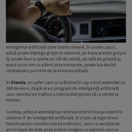
Inteligența artificială pare foarte umană, în unele cazuri,
adică poate înțelege greșit ce observă, pe baza acestei greșeli
își poate face o opinie pe cât de solidă, pe atât de greșită și,
exact ca un om cu păreri preconcepute, poate lua decizii
costisitoare pornind de la eroarea inițială.
În
Olanda
, un șofer care se scărpina în cap a fost amendat cu
380 de euro, după ce un program de inteligență artificială
care monitoriza traficul a interpretat gestul să ca vorbit la
telefon.
Culmea, șoferul amendat pe nedrept este el însuși expert în
sisteme IT de inteligență artificială. El crede că algoritmul
folosit pentru monitorizarea traficului, care l-a sancționat,
are în baza de date prea puține imagini cu oameni care se