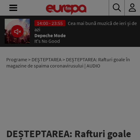
14:00 - 23:55
Cea mai bună muzică de ieri și de
ACASĂ
azi
Depeche Mode
It's No Good
ȘTIRI
RADIO
Programe
>
DEŞTEPTAREA
> DEȘTEPTAREA: Rafturi goale în
magazine de spaima coronavirusului | AUDIO
CONCURSURI
PODCAST
ASCULTĂ
LIVE
DEȘTEPTAREA: Rafturi goale