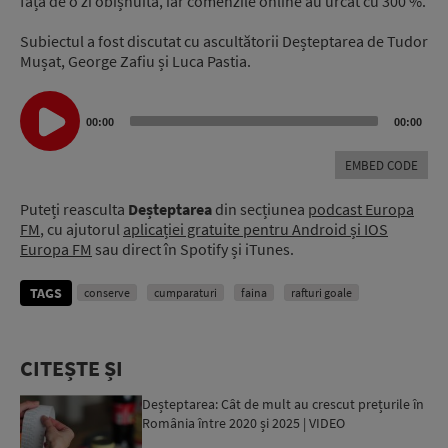
față de o zi obișnuită, iar comenzile online au urcat cu 300 %.
Subiectul a fost discutat cu ascultătorii Deșteptarea de Tudor
Mușat, George Zafiu și Luca Pastia.
Audio
Player
00:00
00:00
EMBED CODE
Puteți reasculta
Deșteptarea
din secțiunea
podcast Europa
FM
, cu ajutorul
aplicației gratuite pentru Android și IOS
Europa FM
sau direct în Spotify și iTunes.
TAGS
conserve
cumparaturi
faina
rafturi goale
CITEȘTE ȘI
Deșteptarea: Cât de mult au crescut prețurile în
România între 2020 și 2025 | VIDEO