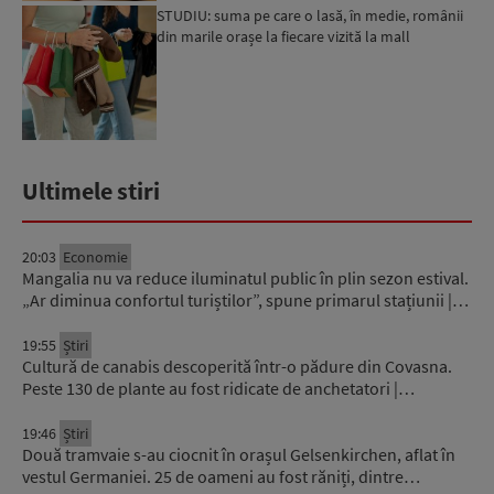
STUDIU: suma pe care o lasă, în medie, românii
din marile orașe la fiecare vizită la mall
Ultimele stiri
20:03
Economie
Mangalia nu va reduce iluminatul public în plin sezon estival.
„Ar diminua confortul turiștilor”, spune primarul stațiunii |…
19:55
Știri
Cultură de canabis descoperită într-o pădure din Covasna.
Peste 130 de plante au fost ridicate de anchetatori |…
19:46
Știri
Două tramvaie s-au ciocnit în orașul Gelsenkirchen, aflat în
vestul Germaniei. 25 de oameni au fost răniți, dintre…