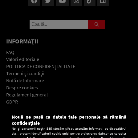
INFORMAŢII
FAQ
Valori editoriale
POLITICA DE CONFIDENŢIALITATE
Termeni şi condiţii
Notă de Informare
Despre cookies
Regulament general
GDPR
Contact
Nouă ne pasă ca datele tale personale să rămână
Descarcă gratuit aplicaţia Europa FM pentru smartphone:
confidențiale
Noi și partenerii noștri
585
stocăm și/sau accesăm informații pe dispozitivul
dvs., precum identificatorii cookie unici pentru prelucrarea datelor cu caracter