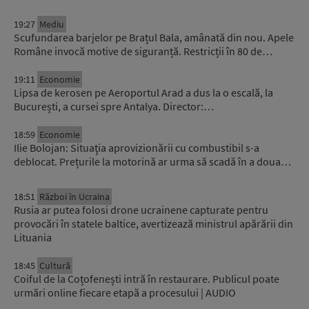
19:27
Mediu
Scufundarea barjelor pe Brațul Bala, amânată din nou. Apele
Române invocă motive de siguranță. Restricții în 80 de…
19:11
Economie
Lipsa de kerosen pe Aeroportul Arad a dus la o escală, la
București, a cursei spre Antalya. Director:…
18:59
Economie
Ilie Bolojan: Situaţia aprovizionării cu combustibil s-a
deblocat. Prețurile la motorină ar urma să scadă în a doua…
18:51
Război în Ucraina
Rusia ar putea folosi drone ucrainene capturate pentru
provocări în statele baltice, avertizează ministrul apărării din
Lituania
18:45
Cultură
Coiful de la Coțofenești intră în restaurare. Publicul poate
urmări online fiecare etapă a procesului | AUDIO