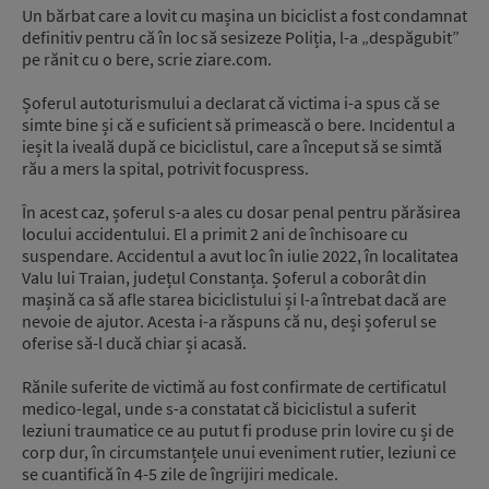
Un bărbat care a lovit cu mașina un biciclist a fost condamnat
definitiv pentru că în loc să sesizeze Poliția, l-a „despăgubit”
pe rănit cu o bere, scrie ziare.com.
Șoferul autoturismului a declarat că victima i-a spus că se
simte bine și că e suficient să primească o bere. Incidentul a
ieșit la iveală după ce biciclistul, care a început să se simtă
rău a mers la spital, potrivit focuspress.
În acest caz, șoferul s-a ales cu dosar penal pentru părăsirea
locului accidentului. El a primit 2 ani de închisoare cu
suspendare. Accidentul a avut loc în iulie 2022, în localitatea
Valu lui Traian, județul Constanța. Șoferul a coborât din
mașină ca să afle starea biciclistului și l-a întrebat dacă are
nevoie de ajutor. Acesta i-a răspuns că nu, deși șoferul se
oferise să-l ducă chiar și acasă.
Rănile suferite de victimă au fost confirmate de certificatul
medico-legal, unde s-a constatat că biciclistul a suferit
leziuni traumatice ce au putut fi produse prin lovire cu și de
corp dur, în circumstanțele unui eveniment rutier, leziuni ce
se cuantifică în 4-5 zile de îngrijiri medicale.