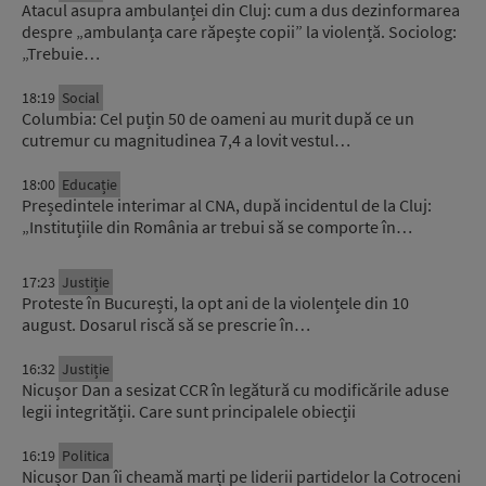
Atacul asupra ambulanței din Cluj: cum a dus dezinformarea
despre „ambulanța care răpește copii” la violență. Sociolog:
„Trebuie…
18:19
Social
Columbia: Cel puțin 50 de oameni au murit după ce un
cutremur cu magnitudinea 7,4 a lovit vestul…
18:00
Educație
Președintele interimar al CNA, după incidentul de la Cluj:
„Instituțiile din România ar trebui să se comporte în…
17:23
Justiție
Proteste în București, la opt ani de la violențele din 10
august. Dosarul riscă să se prescrie în…
16:32
Justiție
Nicușor Dan a sesizat CCR în legătură cu modificările aduse
legii integrității. Care sunt principalele obiecții
16:19
Politica
Nicușor Dan îi cheamă marți pe liderii partidelor la Cotroceni