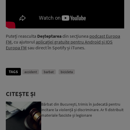
Puteți reasculta
Deșteptarea
din secțiunea
podcast Europa
FM
, cu ajutorul
aplicației gratuite
pentru Android și IOS
Europa FM
sau direct în Spotify și iTunes.
TAGS
accident
barbat
bicicleta
CITEȘTE ȘI
Bărbat din București, trimis în judecată pentru
incitare la violență și discriminare. Ar fi distribuit
materiale fasciste și legionare