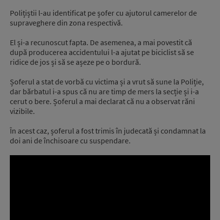
Polițiștii l-au identificat pe șofer cu ajutorul camerelor de
supraveghere din zona respectivă.
El și-a recunoscut fapta. De asemenea, a mai povestit că
după producerea accidentului l-a ajutat pe biciclist să se
ridice de jos și să se așeze pe o bordură.
Șoferul a stat de vorbă cu victima și a vrut să sune la Poliție,
dar bărbatul i-a spus că nu are timp de mers la secție și i-a
cerut o bere. Șoferul a mai declarat că nu a observat răni
vizibile.
În acest caz, șoferul a fost trimis în judecată și condamnat la
doi ani de închisoare cu suspendare.