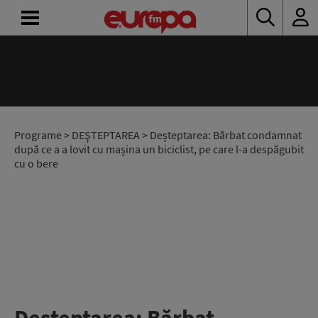
ACASĂ
ȘTIRI
RADIO
Programe
>
DEŞTEPTAREA
> Deșteptarea: Bărbat condamnat
după ce a a lovit cu mașina un biciclist, pe care l-a despăgubit
cu o bere
CONCURSURI
PODCAST
ASCULTĂ
LIVE