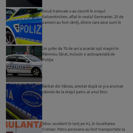
Două tramvaie s-au ciocnit în orașul
Gelsenkirchen, aflat în vestul Germaniei. 25 de
oameni au fost răniți, dintre care zece sunt în
stare gravă...
Un șofer de 76 de ani a avariat opt mașini în
Râmnicu Sărat, inclusiv o autospecială de
Poliție
Bărbat din Vâlcea, arestat după ce și-a aruncat
câinele de la etajul patru al unui bloc
Sibiu: accident în lanț pe A1, în localitatea
Cristian. Patru persoane au fost transportate la