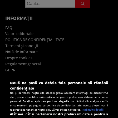
INFORMAŢII
FAQ
Valori editoriale
POLITICA DE CONFIDENŢIALITATE
Termeni şi condiţii
Notă de Informare
Despre cookies
Regulament general
GDPR
Contact
Nouă ne pasă ca datele tale personale să rămână
Descarcă gratuit aplicaţia Europa FM pentru smartphone:
confidențiale
Noi și partenerii noștri
585
stocăm și/sau accesăm informații pe dispozitivul
dvs., precum identificatorii cookie unici pentru prelucrarea datelor cu caracter
personal. Puteți accepta sau gestiona alegerile dvs. făcând clic mai jos sau în
orice moment, pe pagina cu politica de confidențialitate. Aceste alegeri vor fi
raportate partenerilor noștri și nu vă vor afecta navigarea.
Mai multe detalii
Atât noi, cât și partenerii noștri prelucrăm datele pentru a