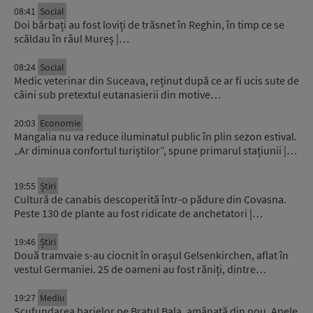
08:41
Social
Doi bărbați au fost loviți de trăsnet în Reghin, în timp ce se
scăldau în râul Mureș |…
08:24
Social
Medic veterinar din Suceava, reținut după ce ar fi ucis sute de
câini sub pretextul eutanasierii din motive…
20:03
Economie
Mangalia nu va reduce iluminatul public în plin sezon estival.
„Ar diminua confortul turiștilor”, spune primarul stațiunii |…
19:55
Știri
Cultură de canabis descoperită într-o pădure din Covasna.
Peste 130 de plante au fost ridicate de anchetatori |…
19:46
Știri
Două tramvaie s-au ciocnit în orașul Gelsenkirchen, aflat în
vestul Germaniei. 25 de oameni au fost răniți, dintre…
19:27
Mediu
Scufundarea barjelor pe Brațul Bala, amânată din nou. Apele