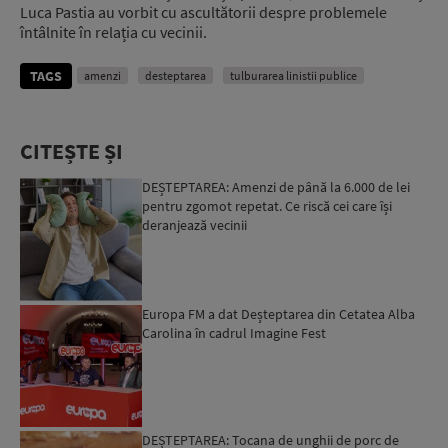
Luca Pastia au vorbit cu ascultătorii despre problemele
întâlnite în relația cu vecinii.
TAGS
amenzi
desteptarea
tulburarea linistii publice
CITEȘTE ȘI
DEȘTEPTAREA: Amenzi de până la 6.000 de lei
pentru zgomot repetat. Ce riscă cei care își
deranjează vecinii
Europa FM a dat Deșteptarea din Cetatea Alba
Carolina în cadrul Imagine Fest
DEȘTEPTAREA: Tocana de unghii de porc de