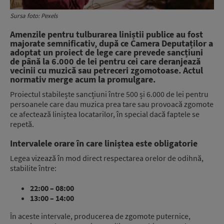
Sursa foto: Pexels
Amenzile pentru tulburarea liniștii publice au fost
majorate semnificativ, după ce Camera Deputaților a
adoptat un proiect de lege care prevede sancțiuni
de până la 6.000 de lei pentru cei care deranjează
vecinii cu muzică sau petreceri zgomotoase. Actul
normativ merge acum la promulgare.
Proiectul stabilește sancțiuni între 500 și 6.000 de lei pentru
persoanele care dau muzica prea tare sau provoacă zgomote
ce afectează liniștea locatarilor, în special dacă faptele se
repetă.
Intervalele orare în care liniștea este obligatorie
Legea vizează în mod direct respectarea orelor de odihnă,
stabilite între:
22:00 – 08:00
13:00 – 14:00
În aceste intervale, producerea de zgomote puternice,