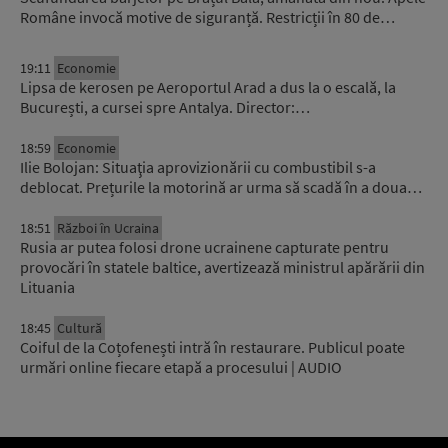
Române invocă motive de siguranță. Restricții în 80 de…
19:11
Economie
Lipsa de kerosen pe Aeroportul Arad a dus la o escală, la
București, a cursei spre Antalya. Director:…
18:59
Economie
Ilie Bolojan: Situaţia aprovizionării cu combustibil s-a
deblocat. Prețurile la motorină ar urma să scadă în a doua…
18:51
Război în Ucraina
Rusia ar putea folosi drone ucrainene capturate pentru
provocări în statele baltice, avertizează ministrul apărării din
Lituania
18:45
Cultură
Coiful de la Coțofenești intră în restaurare. Publicul poate
urmări online fiecare etapă a procesului | AUDIO