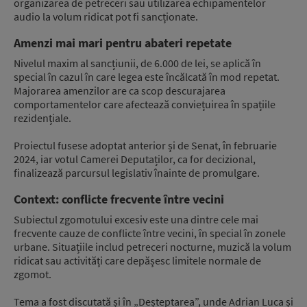
organizarea de petreceri sau utilizarea echipamentelor
audio la volum ridicat pot fi sancționate.
Amenzi mai mari pentru abateri repetate
Nivelul maxim al sancțiunii, de 6.000 de lei, se aplică în
special în cazul în care legea este încălcată în mod repetat.
Majorarea amenzilor are ca scop descurajarea
comportamentelor care afectează conviețuirea în spațiile
rezidențiale.
Proiectul fusese adoptat anterior și de Senat, în februarie
2024, iar votul Camerei Deputaților, ca for decizional,
finalizează parcursul legislativ înainte de promulgare.
Context: conflicte frecvente între vecini
Subiectul zgomotului excesiv este una dintre cele mai
frecvente cauze de conflicte între vecini, în special în zonele
urbane. Situațiile includ petreceri nocturne, muzică la volum
ridicat sau activități care depășesc limitele normale de
zgomot.
Tema a fost discutată și în „Deșteptarea”, unde Adrian Luca și