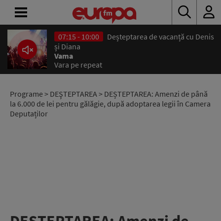
07:15 - 10:00
Deșteptarea de vacanță cu Denis
ACASĂ
și Diana
Vama
Vara pe repeat
ȘTIRI
RADIO
Programe
>
DEŞTEPTAREA
> DEȘTEPTAREA: Amenzi de până
la 6.000 de lei pentru gălăgie, după adoptarea legii în Camera
Deputaților
CONCURSURI
PODCAST
ASCULTĂ
LIVE