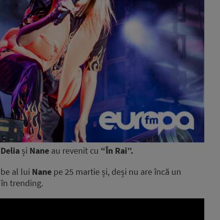
Delia
și
Nane
au revenit cu
“În Rai”.
be al lui
Nane
pe 25 martie și, deși nu are încă un
 în trending.