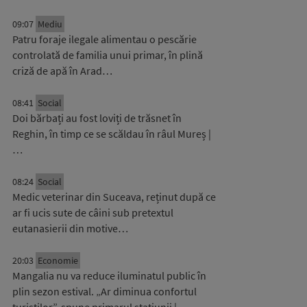
09:07
Mediu
Patru foraje ilegale alimentau o pescărie
controlată de familia unui primar, în plină
criză de apă în Arad…
08:41
Social
Doi bărbați au fost loviți de trăsnet în
Reghin, în timp ce se scăldau în râul Mureș |
…
08:24
Social
Medic veterinar din Suceava, reținut după ce
ar fi ucis sute de câini sub pretextul
eutanasierii din motive…
20:03
Economie
Mangalia nu va reduce iluminatul public în
plin sezon estival. „Ar diminua confortul