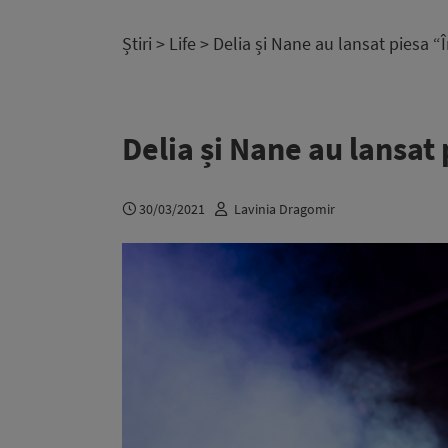
Știri
>
Life
> Delia și Nane au lansat piesa “Î
Delia și Nane au lansat 
30/03/2021
Lavinia Dragomir