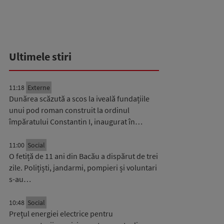
Ultimele stiri
11:18
Externe
Dunărea scăzută a scos la iveală fundațiile
unui pod roman construit la ordinul
împăratului Constantin I, inaugurat în…
11:00
Social
O fetiță de 11 ani din Bacău a dispărut de trei
zile. Polițiști, jandarmi, pompieri și voluntari
s-au…
10:48
Social
Prețul energiei electrice pentru