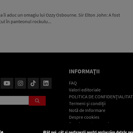
ea îi aduc un omagiu lui Ozzy Osbourne. Sir Elton John: A fost
cul în panteonul rockulu...
INFORMAŢII
FAQ
Valori editoriale
POLITICA DE CONFIDENŢIALITAT
Termeni şi condiţii
Notă de Informare
Despre cookies
Regulament general
GDPR
le
Atât noi, cât și partenerii noștri prelucrăm datele pen