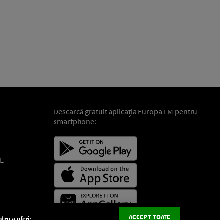
Descarcă gratuit aplicaţia Europa FM pentru
smartphone:
E
ACCEPT TOATE
tru a oferi: