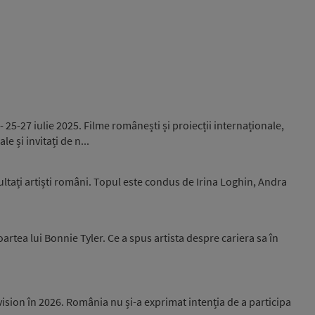
 - 25-27 iulie 2025. Filme românești și proiecții internaționale,
e și invitați de n...
ltați artiști români. Topul este condus de Irina Loghin, Andra
rtea lui Bonnie Tyler. Ce a spus artista despre cariera sa în
ision în 2026. România nu și-a exprimat intenția de a participa