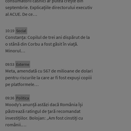
consumatorii casnici ar putea crește din
septembrie. Explicațiile directorului executiv
al ACUE. De ce…
10:19
Social
Constanța: Copilul de trei ani dispărut de la
o stână din Corbu a fost găsit în viață.
Minorul…
09:53
Externe
Meta, amendată cu 567 de milioane de dolari
pentru riscurile la care ar fi fost expuși copiii
pe platformele…
09:36
Politica
Moody’s anunță astăzi dacă România își
păstrează ratingul de țară recomandat
investițiilor. Bolojan: „Am fost cinstiți cu
românii.…