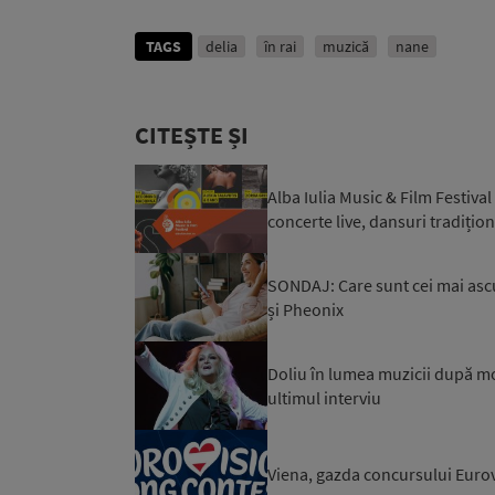
TAGS
delia
în rai
muzică
nane
CITEȘTE ȘI
Alba Iulia Music & Film Festival
concerte live, dansuri tradițional
SONDAJ: Care sunt cei mai ascu
și Pheonix
Doliu în lumea muzicii după moa
ultimul interviu
Viena, gazda concursului Eurov