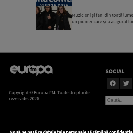
Muzicieni și fani din toată lum
un pionier care și-a asigurat lo
SOCIAL
Copyright © Europa FM. Toate drepturile
rezervate. 2026
Nouă ne pasă ca datele tale personale să rămână confidenția