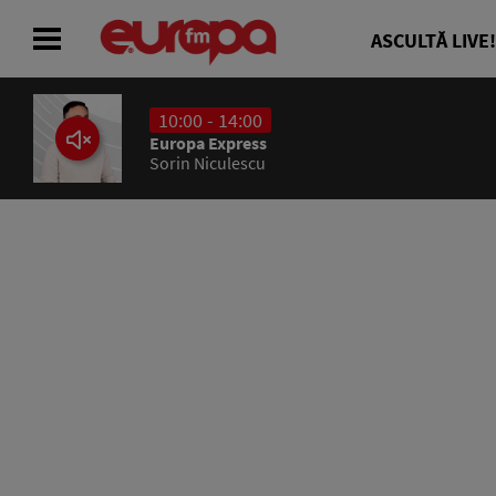
ASCULTĂ LIVE!
10:00 - 14:00
ACASĂ
Europa Express
Sorin Niculescu
ȘTIRI
RADIO
CONCURSURI
PODCAST
ASCULTĂ LIVE