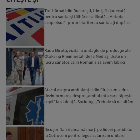
Trei bărbați din București, trimiși în judecată
pentru șantaj și tâlhărie calificată. „Metoda
acoperișul”- proprietarii erau șantajați după ce
locuinț...
Radu Miruță, vizită la unităţile de producţie ale
Otokar şi Rheinmetall de la Mediaș: „Este un
lucru sănătos ca în România să avem fabrici
care să pro...
Atacul asupra ambulanței din Cluj: cum a dus
dezinformarea despre „ambulanța care răpește
copii” la violență. Sociolog: „Trebuie să ne uităm
cu îngrij...
Nicușor Dan îi cheamă marți pe liderii partidelor
la Cotroceni pentru legea salarizării unitare