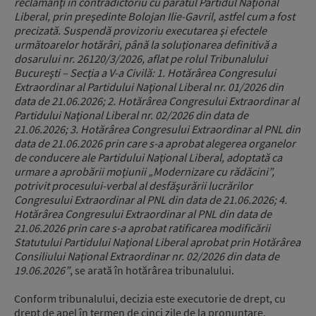
reclamanţi în contradictoriu cu pârâtul Partidul Naţional
Liberal, prin preşedinte Bolojan Ilie-Gavril, astfel cum a fost
precizată. Suspendă provizoriu executarea şi efectele
următoarelor hotărâri, până la soluţionarea definitivă a
dosarului nr. 26120/3/2026, aflat pe rolul Tribunalului
Bucureşti – Secţia a V-a Civilă: 1. Hotărârea Congresului
Extraordinar al Partidului Naţional Liberal nr. 01/2026 din
data de 21.06.2026; 2. Hotărârea Congresului Extraordinar al
Partidului Naţional Liberal nr. 02/2026 din data de
21.06.2026; 3. Hotărârea Congresului Extraordinar al PNL din
data de 21.06.2026 prin care s-a aprobat alegerea organelor
de conducere ale Partidului Naţional Liberal, adoptată ca
urmare a aprobării moţiunii „Modernizare cu rădăcini”,
potrivit procesului-verbal al desfăşurării lucrărilor
Congresului Extraordinar al PNL din data de 21.06.2026; 4.
Hotărârea Congresului Extraordinar al PNL din data de
21.06.2026 prin care s-a aprobat ratificarea modificării
Statutului Partidului Naţional Liberal aprobat prin Hotărârea
Consiliului Naţional Extraordinar nr. 02/2026 din data de
19.06.2026”
, se arată în hotărârea tribunalului.
Conform tribunalului, decizia este executorie de drept, cu
drept de apel în termen de cinci zile de la pronunţare.