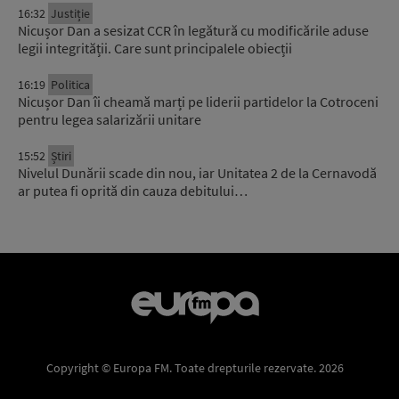
16:32
Justiție
Nicușor Dan a sesizat CCR în legătură cu modificările aduse
legii integrității. Care sunt principalele obiecții
16:19
Politica
Nicușor Dan îi cheamă marți pe liderii partidelor la Cotroceni
pentru legea salarizării unitare
15:52
Știri
Nivelul Dunării scade din nou, iar Unitatea 2 de la Cernavodă
ar putea fi oprită din cauza debitului…
Copyright © Europa FM. Toate drepturile rezervate. 2026