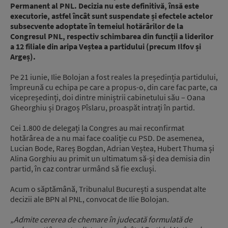
Permanent al PNL. Decizia nu este definitivă, însă este
executorie, astfel încât sunt suspendate și efectele actelor
subsecvente adoptate în temeiul hotărârilor de la
Congresul PNL, respectiv schimbarea din funcții a liderilor
a 12 filiale din aripa Veștea a partidului (precum Ilfov și
Argeș).
Pe 21 iunie, Ilie Bolojan a fost reales la președinția partidului,
împreună cu echipa pe care a propus-o, din care fac parte, ca
vicepreședinți, doi dintre miniștrii cabinetului său – Oana
Gheorghiu și Dragoș Pîslaru, proaspăt intrați în partid.
Cei 1.800 de delegați la Congres au mai reconfirmat
hotărârea de a nu mai face coaliție cu PSD. De asemenea,
Lucian Bode, Rareș Bogdan, Adrian Veștea, Hubert Thuma și
Alina Gorghiu au primit un ultimatum să-și dea demisia din
partid, în caz contrar urmând să fie excluși.
Acum o săptămână, Tribunalul București a suspendat alte
decizii ale BPN al PNL, convocat de Ilie Bolojan.
„Admite cererea de chemare în judecată formulată de