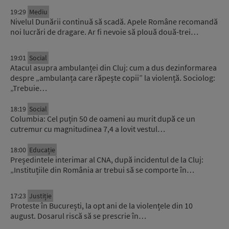
19:29
Mediu
Nivelul Dunării continuă să scadă. Apele Române recomandă
noi lucrări de dragare. Ar fi nevoie să plouă două-trei…
19:01
Social
Atacul asupra ambulanței din Cluj: cum a dus dezinformarea
despre „ambulanța care răpește copii” la violență. Sociolog:
„Trebuie…
18:19
Social
Columbia: Cel puțin 50 de oameni au murit după ce un
cutremur cu magnitudinea 7,4 a lovit vestul…
18:00
Educație
Președintele interimar al CNA, după incidentul de la Cluj:
„Instituțiile din România ar trebui să se comporte în…
17:23
Justiție
Proteste în București, la opt ani de la violențele din 10
august. Dosarul riscă să se prescrie în…