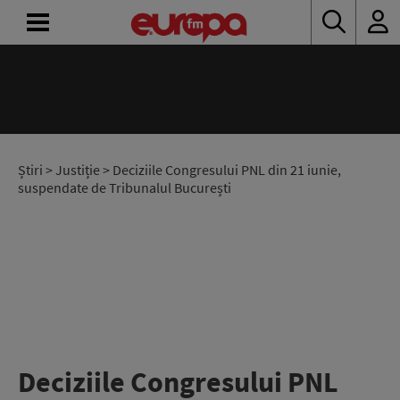
ACASĂ
ȘTIRI
RADIO
Știri
>
Justiție
> Deciziile Congresului PNL din 21 iunie,
suspendate de Tribunalul București
CONCURSURI
PODCAST
ASCULTĂ
LIVE
Deciziile Congresului PNL