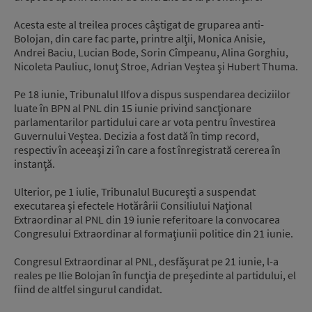
Acesta este al treilea proces câştigat de gruparea anti-
Bolojan, din care fac parte, printre alţii, Monica Anisie,
Andrei Baciu, Lucian Bode, Sorin Cîmpeanu, Alina Gorghiu,
Nicoleta Pauliuc, Ionuţ Stroe, Adrian Veştea şi Hubert Thuma.
Pe 18 iunie, Tribunalul Ilfov a dispus suspendarea deciziilor
luate în BPN al PNL din 15 iunie privind sancţionare
parlamentarilor partidului care ar vota pentru învestirea
Guvernului Veştea. Decizia a fost dată în timp record,
respectiv în aceeaşi zi în care a fost înregistrată cererea în
instanţă.
Ulterior, pe 1 iulie, Tribunalul Bucureşti a suspendat
executarea şi efectele Hotărârii Consiliului Naţional
Extraordinar al PNL din 19 iunie referitoare la convocarea
Congresului Extraordinar al formaţiunii politice din 21 iunie.
Congresul Extraordinar al PNL, desfăşurat pe 21 iunie, l-a
reales pe Ilie Bolojan în funcţia de preşedinte al partidului, el
fiind de altfel singurul candidat.