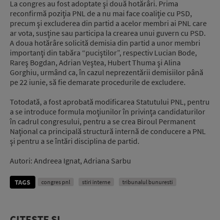
La congres au fost adoptate şi două hotărâri. Prima
reconfirmă poziţia PNL de a nu mai face coaliţie cu PSD,
precum şi excluderea din partid a acelor membri ai PNL care
ar vota, susţine sau participa la crearea unui guvern cu PSD.
A doua hotărâre solicită demisia din partid a unor membri
importanţi din tabăra “puciştilor”, respectiv Lucian Bode,
Rareş Bogdan, Adrian Veştea, Hubert Thuma şi Alina
Gorghiu, urmând ca, în cazul neprezentării demisiilor până
pe 22 iunie, să fie demarate procedurile de excludere.
Totodată, a fost aprobată modificarea Statutului PNL, pentru
a se introduce formula moţiunilor în privinţa candidaturilor
în cadrul congresului, pentru a se crea Biroul Permanent
Naţional ca principală structură internă de conducere a PNL
şi pentru a se întări disciplina de partid.
Autori: Andreea Ignat, Adriana Sarbu
TAGS
congres pnl
stiri interne
tribunalul bunuresti
CITEȘTE ȘI