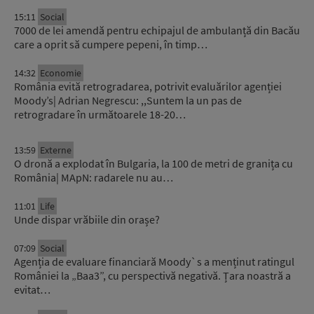
15:11
Social
7000 de lei amendă pentru echipajul de ambulanță din Bacău
care a oprit să cumpere pepeni, în timp…
14:32
Economie
România evită retrogradarea, potrivit evaluărilor agenției
Moody’s| Adrian Negrescu: ,,Suntem la un pas de
retrogradare în următoarele 18-20…
13:59
Externe
O dronă a explodat în Bulgaria, la 100 de metri de granița cu
România| MApN: radarele nu au…
11:01
Life
Unde dispar vrăbiile din orașe?
07:09
Social
Agenția de evaluare financiară Moody`s a menținut ratingul
României la „Baa3”, cu perspectivă negativă. Țara noastră a
evitat…