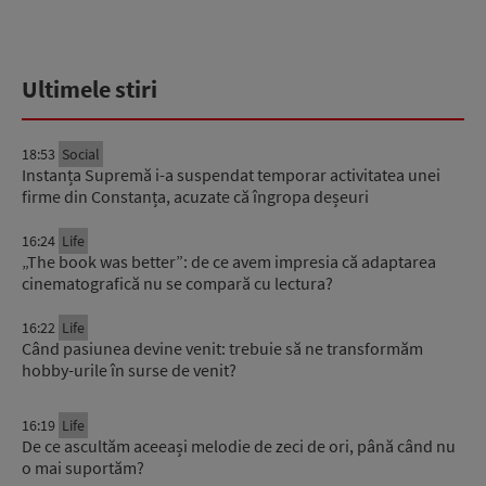
Ultimele stiri
18:53
Social
Instanța Supremă i-a suspendat temporar activitatea unei
firme din Constanța, acuzate că îngropa deșeuri
16:24
Life
„The book was better”: de ce avem impresia că adaptarea
cinematografică nu se compară cu lectura?
16:22
Life
Când pasiunea devine venit: trebuie să ne transformăm
hobby-urile în surse de venit?
16:19
Life
De ce ascultăm aceeași melodie de zeci de ori, până când nu
o mai suportăm?