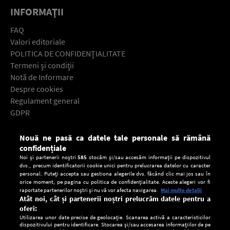
INFORMAŢII
FAQ
Valori editoriale
POLITICA DE CONFIDENŢIALITATE
Termeni şi condiţii
Notă de Informare
Despre cookies
Regulament general
GDPR
Contact
Nouă ne pasă ca datele tale personale să rămână
Descarcă gratuit aplicaţia Europa FM pentru smartphone:
confidențiale
Noi și partenerii noștri
585
stocăm și/sau accesăm informații pe dispozitivul
dvs., precum identificatorii cookie unici pentru prelucrarea datelor cu caracter
personal. Puteți accepta sau gestiona alegerile dvs. făcând clic mai jos sau în
orice moment, pe pagina cu politica de confidențialitate. Aceste alegeri vor fi
raportate partenerilor noștri și nu vă vor afecta navigarea.
Mai multe detalii
Atât noi, cât și partenerii noștri prelucrăm datele pentru a
oferi:
Utilizarea unor date precise de geolocație. Scanarea activă a caracteristicilor
dispozitivului pentru identificare. Stocarea și/sau accesarea informațiilor de pe