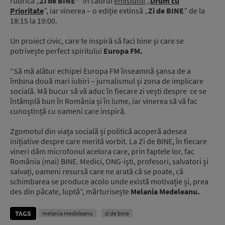
rubrica „
Zi de BINE”
în cadrul
emisiunii „
Drum cu
Prioritate
”, iar vinerea – o ediție extinsă „
Zi de BINE
” de la
18:15 la 19:00.
Un proiect civic, care te inspiră să faci bine și care se
potrivește perfect spiritului
Europa FM.
“Să mă alătur echipei Europa FM înseamnă șansa de a
îmbina două mari iubiri – jurnalismul și zona de implicare
socială. Mă bucur să vă aduc în fiecare zi vești despre ce se
întâmplă bun în România și în lume, iar vinerea să vă fac
cunoștință cu oameni care inspiră.
Zgomotul din viața socială și politică acoperă adesea
inițiative despre care merită vorbit. La Zi de BINE, în fiecare
vineri dăm microfonul acelora care, prin faptele lor, fac
România (mai) BINE. Medici, ONG-iști, profesori, salvatori și
salvați, oameni resursă care ne arată că se poate, că
schimbarea se produce acolo unde există motivație și, prea
des din păcate, luptă”, mărturisește
Melania Medeleanu.
TAGS
melania medeleanu
zi de bine