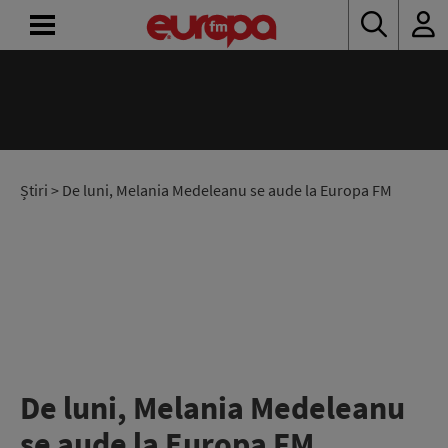
ACASĂ
ȘTIRI
RADIO
Știri
> De luni, Melania Medeleanu se aude la Europa FM
CONCURSURI
PODCAST
ASCULTĂ
LIVE
De luni, Melania Medeleanu
se aude la Europa FM