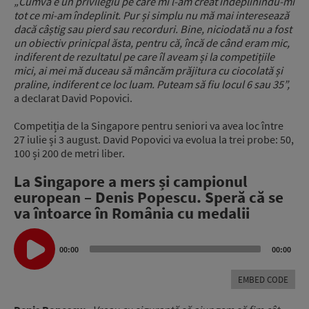
„Cumva e un privilegiu pe care mi l-am creat îndeplinindu-mi
tot ce mi-am îndeplinit. Pur și simplu nu mă mai interesează
dacă câștig sau pierd sau recorduri. Bine, niciodată nu a fost
un obiectiv prinicpal ăsta, pentru că, încă de când eram mic,
indiferent de rezultatul pe care îl aveam și la competițiile
mici, ai mei mă duceau să mâncăm prăjitura cu ciocolată și
praline, indiferent ce loc luam. Puteam să fiu locul 6 sau 35”,
a declarat David Popovici.
Competiția de la Singapore pentru seniori va avea loc între
27 iulie și 3 august. David Popovici va evolua la trei probe: 50,
100 și 200 de metri liber.
La Singapore a mers și campionul
european – Denis Popescu. Speră că se
va întoarce în România cu medalii
Audio
Player
00:00
00:00
EMBED CODE