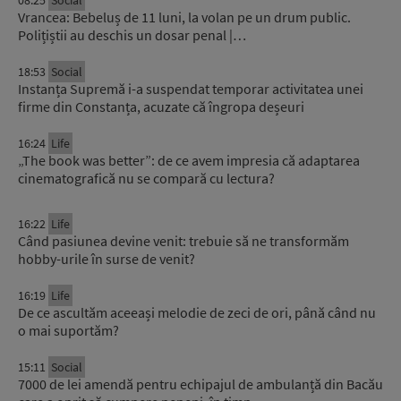
08:25
Social
Vrancea: Bebeluș de 11 luni, la volan pe un drum public.
Polițiștii au deschis un dosar penal |…
18:53
Social
Instanța Supremă i-a suspendat temporar activitatea unei
firme din Constanța, acuzate că îngropa deșeuri
16:24
Life
„The book was better”: de ce avem impresia că adaptarea
cinematografică nu se compară cu lectura?
16:22
Life
Când pasiunea devine venit: trebuie să ne transformăm
hobby-urile în surse de venit?
16:19
Life
De ce ascultăm aceeași melodie de zeci de ori, până când nu
o mai suportăm?
15:11
Social
7000 de lei amendă pentru echipajul de ambulanță din Bacău