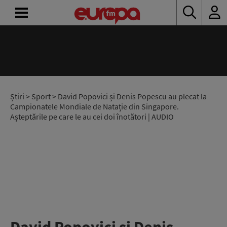
ACASĂ
ȘTIRI
RADIO
Știri
>
Sport
> David Popovici și Denis Popescu au plecat la
Campionatele Mondiale de Natație din Singapore.
Așteptările pe care le au cei doi înotători | AUDIO
CONCURSURI
PODCAST
ASCULTĂ
LIVE