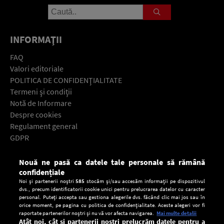
INFORMAŢII
FAQ
Valori editoriale
POLITICA DE CONFIDENŢIALITATE
Termeni şi condiţii
Notă de Informare
Despre cookies
Regulament general
GDPR
Contact
Nouă ne pasă ca datele tale personale să rămână
Descarcă gratuit aplicaţia Europa FM pentru smartphone:
confidențiale
Noi și partenerii noștri
585
stocăm și/sau accesăm informații pe dispozitivul
dvs., precum identificatorii cookie unici pentru prelucrarea datelor cu caracter
personal. Puteți accepta sau gestiona alegerile dvs. făcând clic mai jos sau în
orice moment, pe pagina cu politica de confidențialitate. Aceste alegeri vor fi
raportate partenerilor noștri și nu vă vor afecta navigarea.
Mai multe detalii
Atât noi, cât și partenerii noștri prelucrăm datele pentru a