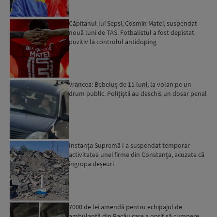
Căpitanul lui Sepsi, Cosmin Matei, suspendat
nouă luni de TAS. Fotbalistul a fost depistat
pozitiv la controlul antidoping
Vrancea: Bebeluș de 11 luni, la volan pe un
drum public. Polițiștii au deschis un dosar penal
Instanța Supremă i-a suspendat temporar
activitatea unei firme din Constanța, acuzate că
îngropa deșeuri
7000 de lei amendă pentru echipajul de
ambulanță din Bacău care a oprit să cumpere