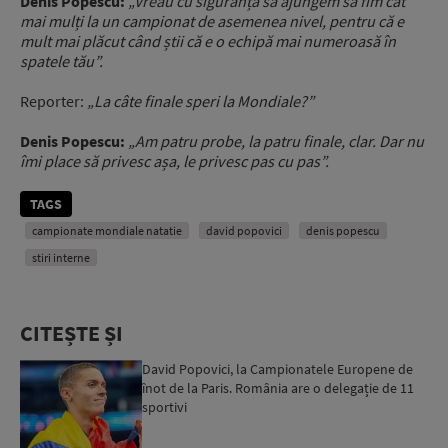
Denis Popescu:
„Vreau cu siguranță să ajungem să fim cât
mai mulți la un campionat de asemenea nivel, pentru că e
mult mai plăcut când știi că e o echipă mai numeroasă în
spatele tău”.
Reporter:
„La câte finale speri la Mondiale?”
Denis Popescu:
„Am patru probe, la patru finale, clar. Dar nu
îmi place să privesc așa, le privesc pas cu pas”.
TAGS
campionate mondiale natatie
david popovici
denis popescu
stiri interne
CITEȘTE ȘI
David Popovici, la Campionatele Europene de
înot de la Paris. România are o delegație de 11
sportivi