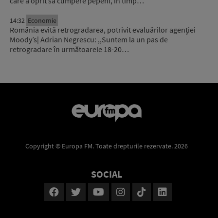
care a oprit să cumpere pepeni, în timp…
14:32
Economie
România evită retrogradarea, potrivit evaluărilor agenției
Moody’s| Adrian Negrescu: ,,Suntem la un pas de
retrogradare în următoarele 18-20…
Copyright © Europa FM. Toate drepturile rezervate. 2026
SOCIAL