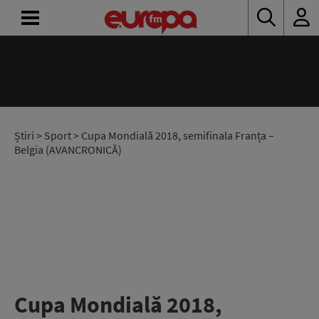
ACASĂ
ȘTIRI
RADIO
Știri
>
Sport
> Cupa Mondială 2018, semifinala Franța –
Belgia (AVANCRONICĂ)
CONCURSURI
PODCAST
ASCULTĂ
LIVE
Cupa Mondială 2018,