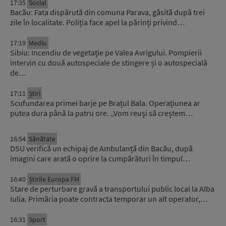
17:35
Social
Bacău: Fata dispărută din comuna Parava, găsită după trei
zile în localitate. Poliția face apel la părinți privind…
17:19
Mediu
Sibiu: Incendiu de vegetație pe Valea Avrigului. Pompierii
intervin cu două autospeciale de stingere și o autospecială
de…
17:11
Știri
Scufundarea primei barje pe Brațul Bala. Operațiunea ar
putea dura până la patru ore. „Vom reuși să creștem…
16:54
Sănătate
DSU verifică un echipaj de Ambulanță din Bacău, după
imagini care arată o oprire la cumpărături în timpul…
16:40
Știrile Europa FM
Stare de perturbare gravă a transportului public local la Alba
Iulia. Primăria poate contracta temporar un alt operator,…
16:31
Sport