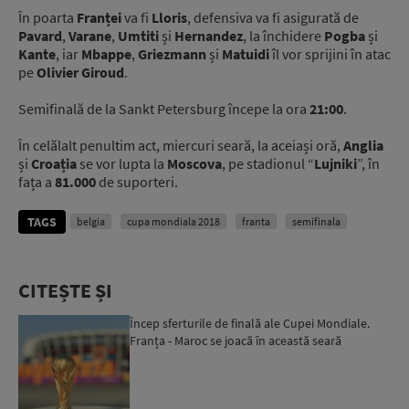
În poarta
Franței
va fi
Lloris
, defensiva va fi asigurată de
Pavard
,
Varane
,
Umtiti
și
Hernandez
, la închidere
Pogba
și
Kante
, iar
Mbappe
,
Griezmann
și
Matuidi
îl vor sprijini în atac
pe
Olivier Giroud
.
Semifinală de la Sankt Petersburg începe la ora
21:00
.
În celălalt penultim act, miercuri seară, la aceiași oră,
Anglia
și
Croația
se vor lupta la
Moscova
, pe stadionul “
Lujniki
”, în
fața a
81.000
de suporteri.
TAGS
belgia
cupa mondiala 2018
franta
semifinala
CITEȘTE ȘI
Încep sferturile de finală ale Cupei Mondiale.
Franța - Maroc se joacă în această seară