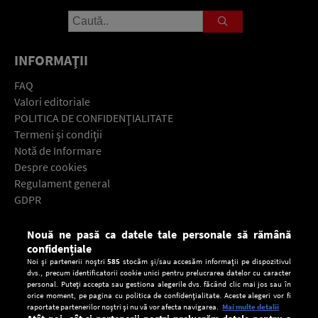
INFORMAŢII
FAQ
Valori editoriale
POLITICA DE CONFIDENŢIALITATE
Termeni şi condiţii
Notă de Informare
Despre cookies
Regulament general
GDPR
Contact
Nouă ne pasă ca datele tale personale să rămână
Descarcă gratuit aplicaţia Europa FM pentru smartphone:
confidențiale
Noi și partenerii noștri
585
stocăm și/sau accesăm informații pe dispozitivul
dvs., precum identificatorii cookie unici pentru prelucrarea datelor cu caracter
personal. Puteți accepta sau gestiona alegerile dvs. făcând clic mai jos sau în
orice moment, pe pagina cu politica de confidențialitate. Aceste alegeri vor fi
raportate partenerilor noștri și nu vă vor afecta navigarea.
Mai multe detalii