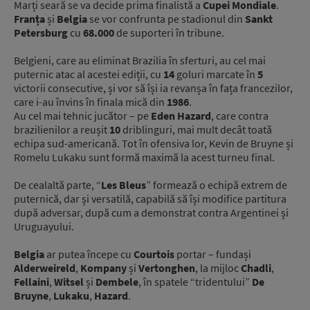
Marți seară se va decide prima finalistă a
Cupei Mondiale
.
Franța
și
Belgia
se vor confrunta pe stadionul din
Sankt
Petersburg
cu
68.000
de suporteri în tribune.
Belgieni, care au eliminat Brazilia în sferturi, au cel mai
puternic atac al acestei ediții, cu
14
goluri marcate în
5
victorii consecutive, și vor să își ia revanșa în fața francezilor,
care i-au învins în finala mică din
1986
.
Au cel mai tehnic jucător – pe
Eden Hazard
, care contra
brazilienilor a reușit
10
driblinguri, mai mult decât toată
echipa sud-americană. Tot în ofensiva lor, Kevin de Bruyne și
Romelu Lukaku sunt formă maximă la acest turneu final.
De cealaltă parte, “
Les Bleus
” formează o echipă extrem de
puternică, dar și versatilă, capabilă să își modifice partitura
după adversar, după cum a demonstrat contra Argentinei și
Uruguayului.
Belgia
ar putea începe cu
Courtois
portar – fundași
Alderweireld
,
Kompany
și
Vertonghen
, la mijloc
Chadli
,
Fellaini
,
Witsel
și
Dembele
, în spatele “tridentului”
De
Bruyne
,
Lukaku
,
Hazard
.