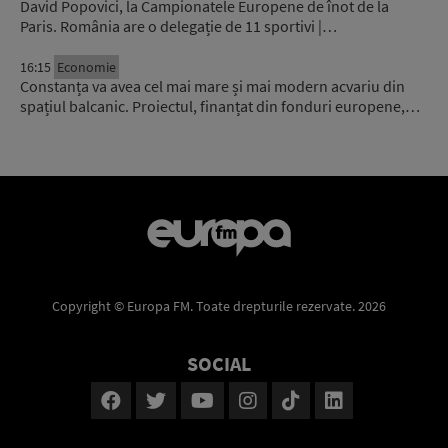
David Popovici, la Campionatele Europene de înot de la
Paris. România are o delegație de 11 sportivi |…
16:15
Economie
Constanța va avea cel mai mare și mai modern acvariu din
spațiul balcanic. Proiectul, finanțat din fonduri europene,…
Copyright © Europa FM. Toate drepturile rezervate. 2026
SOCIAL