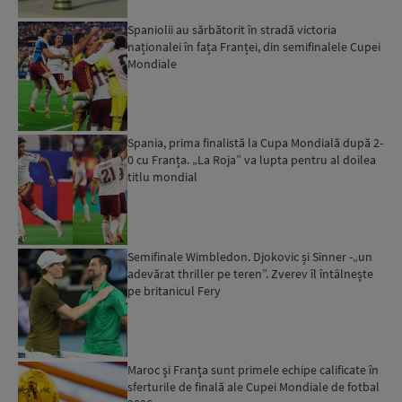
Spaniolii au sărbătorit în stradă victoria
naționalei în fața Franței, din semifinalele Cupei
Mondiale
Spania, prima finalistă la Cupa Mondială după 2-
0 cu Franța. „La Roja” va lupta pentru al doilea
titlu mondial
Semifinale Wimbledon. Djokovic și Sinner -„un
adevărat thriller pe teren”. Zverev îl întâlnește
pe britanicul Fery
Maroc şi Franţa sunt primele echipe calificate în
sferturile de finală ale Cupei Mondiale de fotbal