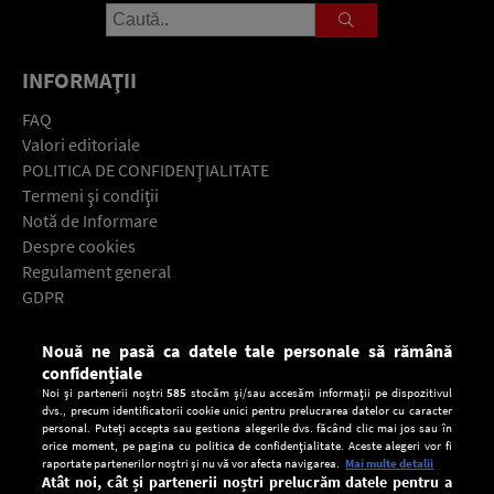
INFORMAŢII
FAQ
Valori editoriale
POLITICA DE CONFIDENŢIALITATE
Termeni şi condiţii
Notă de Informare
Despre cookies
Regulament general
GDPR
Contact
Nouă ne pasă ca datele tale personale să rămână
Descarcă gratuit aplicaţia Europa FM pentru smartphone:
confidențiale
Noi și partenerii noștri
585
stocăm și/sau accesăm informații pe dispozitivul
dvs., precum identificatorii cookie unici pentru prelucrarea datelor cu caracter
personal. Puteți accepta sau gestiona alegerile dvs. făcând clic mai jos sau în
orice moment, pe pagina cu politica de confidențialitate. Aceste alegeri vor fi
raportate partenerilor noștri și nu vă vor afecta navigarea.
Mai multe detalii
Atât noi, cât și partenerii noștri prelucrăm datele pentru a