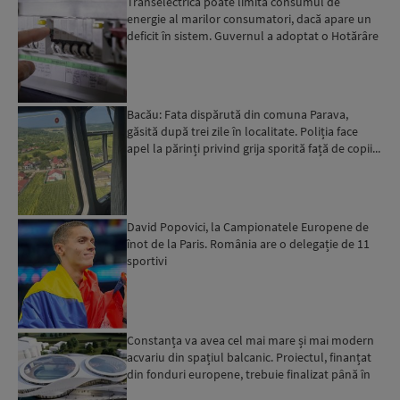
Transelectrica poate limita consumul de
energie al marilor consumatori, dacă apare un
deficit în sistem. Guvernul a adoptat o Hotărâre
în acest sens...
Bacău: Fata dispărută din comuna Parava,
găsită după trei zile în localitate. Poliția face
apel la părinți privind grija sporită față de copii...
David Popovici, la Campionatele Europene de
înot de la Paris. România are o delegație de 11
sportivi
Constanța va avea cel mai mare și mai modern
acvariu din spațiul balcanic. Proiectul, finanțat
din fonduri europene, trebuie finalizat până în
2029...