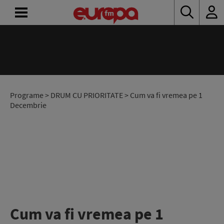
ACASĂ
ȘTIRI
RADIO
Programe
>
DRUM CU PRIORITATE
> Cum va fi vremea pe 1
Decembrie
CONCURSURI
PODCAST
ASCULTĂ
LIVE
Cum va fi vremea pe 1