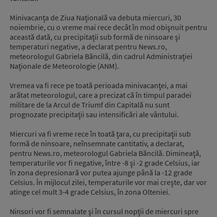
Minivacanţa de Ziua Naţională va debuta miercuri, 30
noiembrie, cu o vreme mai rece decât în mod obişnuit pentru
această dată, cu precipitaţii sub formă de ninsoare şi
temperaturi negative, a declarat pentru News.ro,
meteorologul Gabriela Băncilă, din cadrul Administraţiei
Naţionale de Meteorologie (ANM).
Vremea va fi rece pe toată perioada minivacanţei, a mai
arătat meteorologul, care a precizat că în timpul paradei
militare de la Arcul de Triumf din Capitală nu sunt
prognozate precipitaţii sau intensificări ale vântului.
Miercuri va fi vreme rece în toată ţara, cu precipitaţii sub
formă de ninsoare, neînsemnate cantitativ, a declarat,
pentru News.ro, meteorologul Gabriela Băncilă. Dimineaţă,
temperaturile vor fi negative, între -8 şi -2 grade Celsius, iar
în zona depresionară vor putea ajunge până la -12 grade
Celsius. În mijlocul zilei, temperaturile vor mai creşte, dar vor
atinge cel mult 3-4 grade Celsius, în zona Olteniei.
Ninsori vor fi semnalate şi în cursul nopţii de miercuri spre