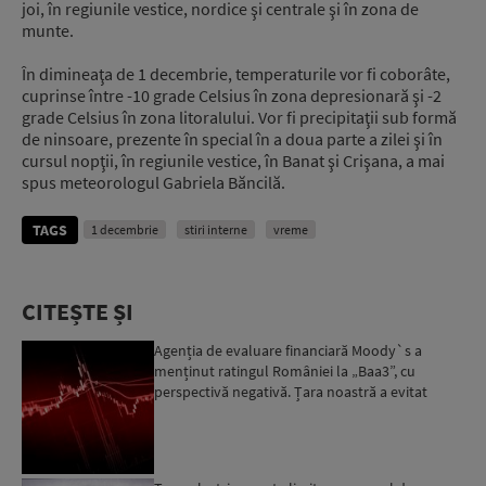
joi, în regiunile vestice, nordice şi centrale şi în zona de
munte.
În dimineaţa de 1 decembrie, temperaturile vor fi coborâte,
cuprinse între -10 grade Celsius în zona depresionară şi -2
grade Celsius în zona litoralului. Vor fi precipitaţii sub formă
de ninsoare, prezente în special în a doua parte a zilei şi în
cursul nopţii, în regiunile vestice, în Banat şi Crişana, a mai
spus meteorologul Gabriela Băncilă.
TAGS
1 decembrie
stiri interne
vreme
CITEȘTE ȘI
Agenția de evaluare financiară Moody`s a
menținut ratingul României la „Baa3”, cu
perspectivă negativă. Țara noastră a evitat
momentan retrogradarea...