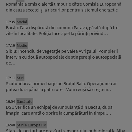
România a emis o alertă timpurie către Comisia Europeană
din cauza secetei și a riscurilor pentru sistemul energetic
17:35
Social
Bacău: Fata dispărută din comuna Parava, găsită după trei
zile în localitate. Poliția face apel la părinți privind…
17:19
Mediu
Sibiu: Incendiu de vegetație pe Valea Avrigului. Pompierii
intervin cu două autospeciale de stingere și o autospecială
de…
17:11
Știri
Scufundarea primei barje pe Brațul Bala. Operațiunea ar
putea dura până la patru ore. „Vom reuși să creștem…
16:54
Sănătate
DSU verifică un echipaj de Ambulanță din Bacău, după
imagini care arată o oprire la cumpărături în timpul…
16:40
Știrile Europa FM
Stare de perturbare gravă a transportului public local la Alba