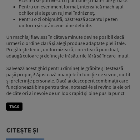
Acestea se potrivesc cu paltoane și materiale groase.
Pentru un eveniment formal, intensifică machiajul
ochilor și alege un ruj mai îndrăzneț.
Pentru o zi obișnuită, păstrează accentul pe ten
uniform și sprâncene bine definite.
Un machiaj flawless în câteva minute devine posibil dacă
urmezi o ordine clară și alegi produse adaptate pielii tale.
Pregătește tenul, uniformizează, corectează punctual,
adaugă culoare și definește trăsăturile fără să încarci inutil.
Salvează acest ghid pentru diminețile grăbite și testează
pașii propuși! Ajustează nuanțele în funcție de sezon, outfit
și preferințe personale. Dacă ai descoperit combinații care
funcționează bine pentru tine, notează-le și revino la ele ori
de câte ori ai nevoie de un look rapid și bine pus la punct.
TAGS
CITEȘTE ȘI