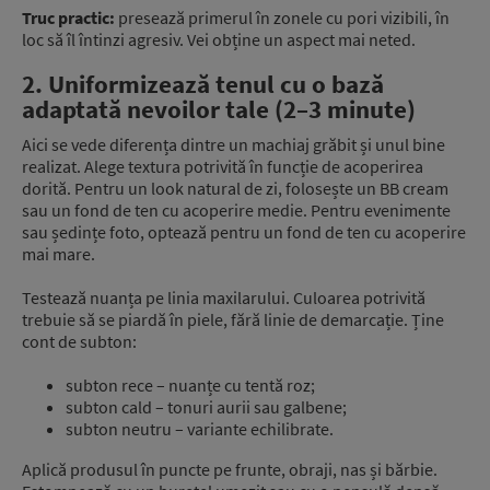
Truc practic:
presează primerul în zonele cu pori vizibili, în
loc să îl întinzi agresiv. Vei obține un aspect mai neted.
2. Uniformizează tenul cu o bază
adaptată nevoilor tale (2–3 minute)
Aici se vede diferența dintre un machiaj grăbit și unul bine
realizat. Alege textura potrivită în funcție de acoperirea
dorită. Pentru un look natural de zi, folosește un BB cream
sau un fond de ten cu acoperire medie. Pentru evenimente
sau ședințe foto, optează pentru un fond de ten cu acoperire
mai mare.
Testează nuanța pe linia maxilarului. Culoarea potrivită
trebuie să se piardă în piele, fără linie de demarcație. Ține
cont de subton:
subton rece – nuanțe cu tentă roz;
subton cald – tonuri aurii sau galbene;
subton neutru – variante echilibrate.
Aplică produsul în puncte pe frunte, obraji, nas și bărbie.