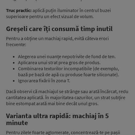
Truc practic:
aplică puțin iluminator în centrul buzei
superioare pentru un efect vizual de volum.
Greșeli care îți consumă timp inutil
Pentru a obține un machiaj rapid, evită câteva erori
frecvente:
Alegerea unei nuanțe nepotrivite de fond de ten.
Aplicarea unui strat prea gros de produs.
Combinarea texturilor incompatibile (de exemplu,
bază pe bază de apă cu produse foarte siliconate).
Ignorarea fixării în zona T.
Dacă observi că machiajul se strânge sau arată încărcat, redu
cantitatea aplicată. În majoritatea cazurilor, un strat subțire
bine estompat arată mai bine decât unul gros.
Varianta ultra rapidă: machiaj în 5
minute
Pentru zilele foarte aglomerate, concentrează-te pe pașii