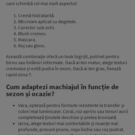
care schimbă cel mai mult aspectul:
Cremă hidratantă.
BB cream aplicat cu degetele.
Corector sub ochi.
Blush cremos.
Mascara.
Ruj sau gloss.
Această combinație oferă un look îngrijit, potrivit pentru
birou sau întâlniri informale. Dacă ai ten matur, alege texturi
cremoase și evită pudra în exces. Dacă ai ten gras, fixează
rapid zona T.
Cum adaptezi machiajul în funcție de
sezon și ocazie?
Vara, optează pentru formule rezistente la transfer și
culori mai luminoase. Coral, roz aprins sau tonuri aurii
completează ținutele deschise și pielea bronzată.
Iarna, alege texturi mai confortabile și nuanțe mai
profunde, precum prune, roșu închis sau roz pudrat.