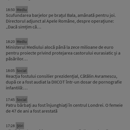
18:50
Mediu
Scufundarea barjelor pe brațul Bala, amânată pentru joi.
Directorul adjunct al Apele Române, despre operațiune:
„Dacă simțim că…
18:20
Mediu
Ministerul Mediului alocă până la zece milioane de euro
pentru proiecte privind protejarea castorului eurasiatic și a
păsărilor…
18:05
Social
Reacția fostului consilier prezidențial, Cătălin Avramescu,
după ce a fost audiat la DIICOT într-un dosar de pornografie
infantilă:…
17:45
Social
Patru bărbați au fost înjunghiați în centrul Londrei. O femeie
de 47 de ani a fost arestată
17:28
Știri