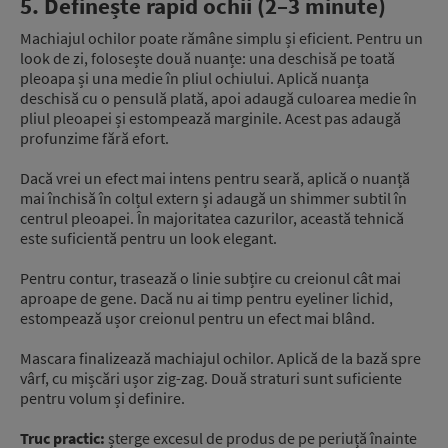
5. Definește rapid ochii (2–3 minute)
Machiajul ochilor poate rămâne simplu și eficient. Pentru un
look de zi, folosește două nuanțe: una deschisă pe toată
pleoapa și una medie în pliul ochiului. Aplică nuanța
deschisă cu o pensulă plată, apoi adaugă culoarea medie în
pliul pleoapei și estompează marginile. Acest pas adaugă
profunzime fără efort.
Dacă vrei un efect mai intens pentru seară, aplică o nuanță
mai închisă în colțul extern și adaugă un shimmer subtil în
centrul pleoapei. În majoritatea cazurilor, această tehnică
este suficientă pentru un look elegant.
Pentru contur, trasează o linie subțire cu creionul cât mai
aproape de gene. Dacă nu ai timp pentru eyeliner lichid,
estompează ușor creionul pentru un efect mai blând.
Mascara finalizează machiajul ochilor. Aplică de la bază spre
vârf, cu mișcări ușor zig-zag. Două straturi sunt suficiente
pentru volum și definire.
Truc practic:
șterge excesul de produs de pe periuță înainte