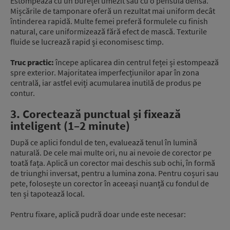
Estompează cu un burețel umezit sau cu o pensulă densă.
Mișcările de tamponare oferă un rezultat mai uniform decât
întinderea rapidă. Multe femei preferă formulele cu finish
natural, care uniformizează fără efect de mască. Texturile
fluide se lucrează rapid și economisesc timp.
Truc practic:
începe aplicarea din centrul feței și estompează
spre exterior. Majoritatea imperfecțiunilor apar în zona
centrală, iar astfel eviți acumularea inutilă de produs pe
contur.
3. Corectează punctual și fixează
inteligent (1–2 minute)
După ce aplici fondul de ten, evaluează tenul în lumină
naturală. De cele mai multe ori, nu ai nevoie de corector pe
toată fața. Aplică un corector mai deschis sub ochi, în formă
de triunghi inversat, pentru a lumina zona. Pentru coșuri sau
pete, folosește un corector în aceeași nuanță cu fondul de
ten și tapotează local.
Pentru fixare, aplică pudră doar unde este necesar: