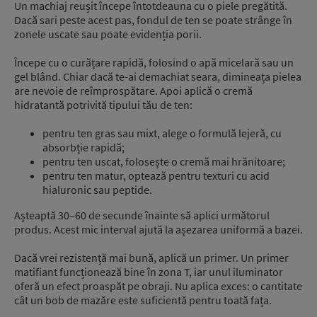
Un machiaj reușit începe întotdeauna cu o piele pregătită.
Dacă sari peste acest pas, fondul de ten se poate strânge în
zonele uscate sau poate evidenția porii.
Începe cu o curățare rapidă, folosind o apă micelară sau un
gel blând. Chiar dacă te-ai demachiat seara, dimineața pielea
are nevoie de reîmprospătare. Apoi aplică o cremă
hidratantă potrivită tipului tău de ten:
pentru ten gras sau mixt, alege o formulă lejeră, cu
absorbție rapidă;
pentru ten uscat, folosește o cremă mai hrănitoare;
pentru ten matur, optează pentru texturi cu acid
hialuronic sau peptide.
Așteaptă 30–60 de secunde înainte să aplici următorul
produs. Acest mic interval ajută la așezarea uniformă a bazei.
Dacă vrei rezistență mai bună, aplică un primer. Un primer
matifiant funcționează bine în zona T, iar unul iluminator
oferă un efect proaspăt pe obraji. Nu aplica exces: o cantitate
cât un bob de mazăre este suficientă pentru toată fața.