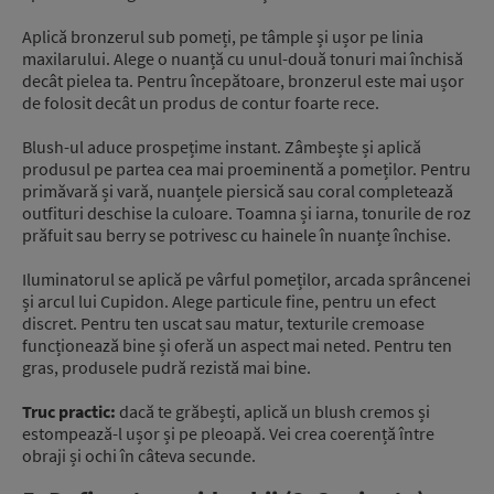
Aplică bronzerul sub pomeți, pe tâmple și ușor pe linia
maxilarului. Alege o nuanță cu unul-două tonuri mai închisă
decât pielea ta. Pentru începătoare, bronzerul este mai ușor
de folosit decât un produs de contur foarte rece.
Blush-ul aduce prospețime instant. Zâmbește și aplică
produsul pe partea cea mai proeminentă a pomeților. Pentru
primăvară și vară, nuanțele piersică sau coral completează
outfituri deschise la culoare. Toamna și iarna, tonurile de roz
prăfuit sau berry se potrivesc cu hainele în nuanțe închise.
Iluminatorul se aplică pe vârful pomeților, arcada sprâncenei
și arcul lui Cupidon. Alege particule fine, pentru un efect
discret. Pentru ten uscat sau matur, texturile cremoase
funcționează bine și oferă un aspect mai neted. Pentru ten
gras, produsele pudră rezistă mai bine.
Truc practic:
dacă te grăbești, aplică un blush cremos și
estompează-l ușor și pe pleoapă. Vei crea coerență între
obraji și ochi în câteva secunde.