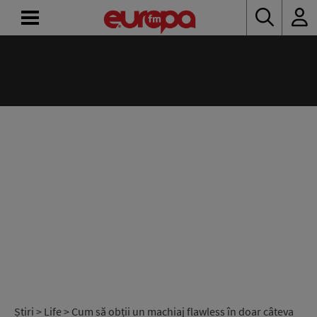
ACASĂ
ȘTIRI
RADIO
CONCURSURI
PODCAST
ASCULTĂ
LIVE
Știri
>
Life
> Cum să obții un machiaj flawless în doar câteva