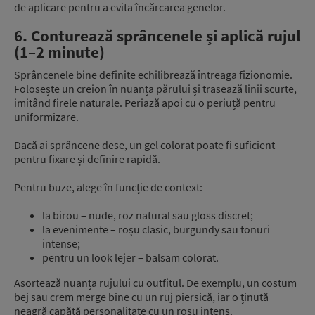
de aplicare pentru a evita încărcarea genelor.
6. Conturează sprâncenele și aplică rujul
(1–2 minute)
Sprâncenele bine definite echilibrează întreaga fizionomie.
Folosește un creion în nuanța părului și trasează linii scurte,
imitând firele naturale. Periază apoi cu o periuță pentru
uniformizare.
Dacă ai sprâncene dese, un gel colorat poate fi suficient
pentru fixare și definire rapidă.
Pentru buze, alege în funcție de context:
la birou – nude, roz natural sau gloss discret;
la evenimente – roșu clasic, burgundy sau tonuri
intense;
pentru un look lejer – balsam colorat.
Asortează nuanța rujului cu outfitul. De exemplu, un costum
bej sau crem merge bine cu un ruj piersică, iar o ținută
neagră capătă personalitate cu un roșu intens.