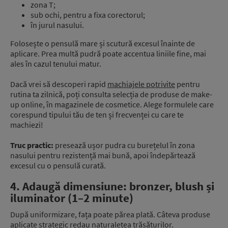
zona T;
sub ochi, pentru a fixa corectorul;
în jurul nasului.
Folosește o pensulă mare și scutură excesul înainte de
aplicare. Prea multă pudră poate accentua liniile fine, mai
ales în cazul tenului matur.
Dacă vrei să descoperi rapid
machiajele potrivite
pentru
rutina ta zilnică, poți consulta selecția de produse de make-
up online, în magazinele de cosmetice. Alege formulele care
corespund tipului tău de ten și frecvenței cu care te
machiezi!
Truc practic:
presează ușor pudra cu burețelul în zona
nasului pentru rezistență mai bună, apoi îndepărtează
excesul cu o pensulă curată.
4. Adaugă dimensiune: bronzer, blush și
iluminator (1–2 minute)
După uniformizare, fața poate părea plată. Câteva produse
aplicate strategic redau naturalețea trăsăturilor.