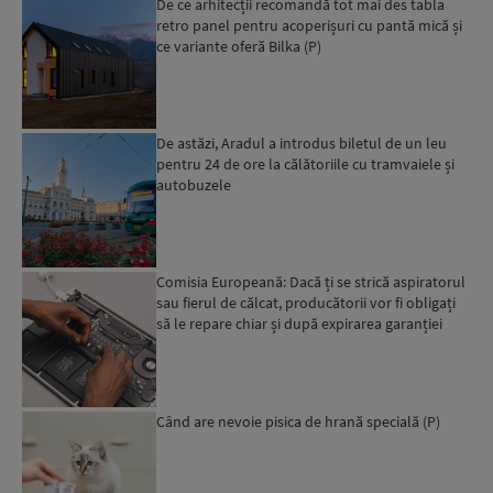
De ce arhitecții recomandă tot mai des tabla
retro panel pentru acoperișuri cu pantă mică și
ce variante oferă Bilka (P)
De astăzi, Aradul a introdus biletul de un leu
pentru 24 de ore la călătoriile cu tramvaiele și
autobuzele
Comisia Europeană: Dacă ți se strică aspiratorul
sau fierul de călcat, producătorii vor fi obligați
să le repare chiar și după expirarea garanției
leg...
Când are nevoie pisica de hrană specială (P)