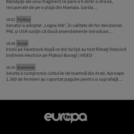
Rămășițe ale unui fragment ce pare a fi dintr-o dronă,
recuperate de pe o plajă din Mamaia. Garda…
16:52
Politica
Senatul a adoptat „Legea ANI”, în calitate de for decizional.
PNL și USR susțin că două amendamente introduse…
16:38
Social
Ironii pe Facebook după ce doi turiști au fost filmați folosind
trotinete electrice pe Platoul Bucegi | VIDEO
16:16
Economie
Seceta a compromis culturile de toamnă din Arad. Aproape
1.300 de fermieri au raportat pagube pentru o suprafață…