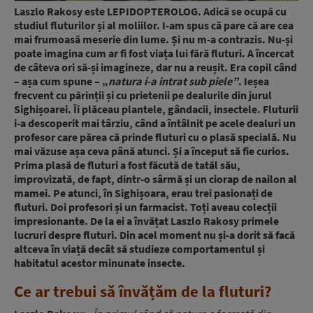
Laszlo Rakosy este LEPIDOPTEROLOG. Adică se ocupă cu
studiul fluturilor și al moliilor. I-am spus că pare că are cea
mai frumoasă meserie din lume. Și nu m-a contrazis. Nu-și
poate imagina cum ar fi fost viața lui fără fluturi. A încercat
de câteva ori să-și imagineze, dar nu a reușit. Era copil când
– așa cum spune – „
natura i-a intrat sub piele”
. Ieșea
frecvent cu părinții și cu prietenii pe dealurile din jurul
Sighișoarei. Îi plăceau plantele, gândacii, insectele. Fluturii
i-a descoperit mai târziu, când a întâlnit pe acele dealuri un
profesor care părea că prinde fluturi cu o plasă specială. Nu
mai văzuse așa ceva până atunci. Și a început să fie curios.
Prima plasă de fluturi a fost făcută de tatăl său,
improvizată, de fapt, dintr-o sârmă și un ciorap de nailon al
mamei. Pe atunci, în Sighișoara, erau trei pasionați de
fluturi. Doi profesori și un farmacist. Toți aveau colecții
impresionante. De la ei a învățat Laszlo Rakosy primele
lucruri despre fluturi. Din acel moment nu și-a dorit să facă
altceva în viață decât să studieze comportamentul și
habitatul acestor minunate insecte.
Ce ar trebui să învățăm de la fluturi?