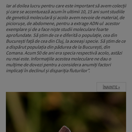
Iar al doilea lucru pentru care este important să avem colecții
și care se accentuează acum în ultimii 10, 15 ani sunt studiile
de genetică moleculară și acolo avem nevoie de material, de
piciorușe, de abdomene, pentru a extrage ADN-ul acestor
exemplare și de a face niște studii moleculare foarte
aprofundate. Să știm de ce e diferită o populație, cea din
București față de cea din Cluj, la aceeași specie. Să știm de ce
a dispărut populația din pădurea de la București, din
Comana. Acum 50 de ani era specia respectivă acolo, astăzi
nu mai este. Informațiile acestea moleculare ne dau o
mulțime de dovezi pentru a considera anumiți factori
implicați în declinul și dispariția fluturilor”.
ÎNAINTE »