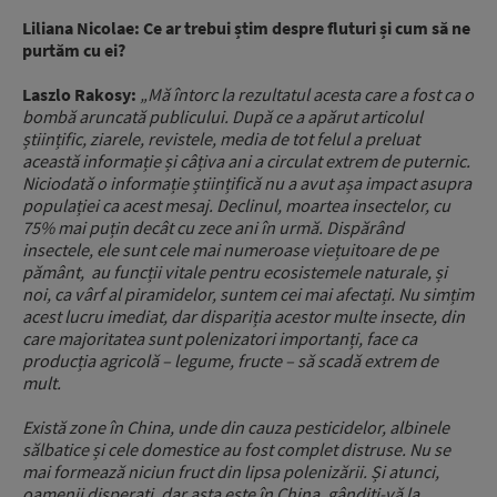
Liliana Nicolae: Ce ar trebui știm despre fluturi și cum să ne
purtăm cu ei?
Laszlo Rakosy:
„Mă întorc la rezultatul acesta care a fost ca o
bombă aruncată publicului. După ce a apărut articolul
științific, ziarele, revistele, media de tot felul a preluat
această informație și câțiva ani a circulat extrem de puternic.
Niciodată o informație științifică nu a avut așa impact asupra
populației ca acest mesaj. Declinul, moartea insectelor, cu
75% mai puțin decât cu zece ani în urmă. Dispărând
insectele, ele sunt cele mai numeroase viețuitoare de pe
pământ, au funcții vitale pentru ecosistemele naturale, și
noi, ca vârf al piramidelor, suntem cei mai afectați. Nu simțim
acest lucru imediat, dar dispariția acestor multe insecte, din
care majoritatea sunt polenizatori importanți, face ca
producția agricolă – legume, fructe – să scadă extrem de
mult.
Există zone în China, unde din cauza pesticidelor, albinele
sălbatice și cele domestice au fost complet distruse. Nu se
mai formează niciun fruct din lipsa polenizării. Și atunci,
oamenii disperați, dar asta este în China, gândiți-vă la