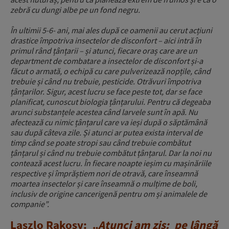
zebră cu dungi albe pe un fond negru.
În ultimii 5-6- ani, mai ales după ce oamenii au cerut acțiuni
drastice împotriva insectelor de disconfort – aici intră în
primul rând țânțarii – și atunci, fiecare oraș care are un
department de combatare a insectelor de disconfort și-a
făcut o armată, o echipă cu care pulverizează nopțile, când
trebuie și când nu trebuie, pesticide. Otrăvuri împotriva
țânțarilor. Sigur, acest lucru se face peste tot, dar se face
planificat, cunoscut biologia țânțarului. Pentru că degeaba
arunci substanțele acestea când larvele sunt în apă. Nu
afectează cu nimic țânțarul care va ieși după o săptămână
sau după câteva zile. Și atunci ar putea exista interval de
timp când se poate stropi sau când trebuie combătut
țânțarul și când nu trebuie combătut țânțarul. Dar la noi nu
contează acest lucru. În fiecare noapte ieșim cu mașinăriile
respective și împrăștiem nori de otravă, care înseamnă
moartea insectelor și care înseamnă o mulțime de boli,
inclusiv de origine cancerigenă pentru om și animalele de
companie”.
Laszlo Rakosy:
„Atunci am zis: pe lângă