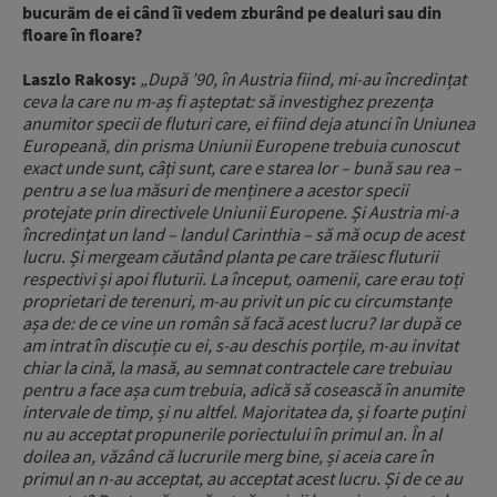
bucurăm de ei când îi vedem zburând pe dealuri sau din
floare în floare?
Laszlo Rakosy:
„După ’90, în Austria fiind, mi-au încredințat
ceva la care nu m-aș fi așteptat: să investighez prezența
anumitor specii de fluturi care, ei fiind deja atunci în Uniunea
Europeană, din prisma Uniunii Europene trebuia cunoscut
exact unde sunt, câți sunt, care e starea lor – bună sau rea –
pentru a se lua măsuri de menținere a acestor specii
protejate prin directivele Uniunii Europene. Și Austria mi-a
încredințat un land – landul Carinthia – să mă ocup de acest
lucru. Și mergeam căutând planta pe care trăiesc fluturii
respectivi și apoi fluturii. La început, oamenii, care erau toți
proprietari de terenuri, m-au privit un pic cu circumstanțe
așa de: de ce vine un român să facă acest lucru? Iar după ce
am intrat în discuție cu ei, s-au deschis porțile, m-au invitat
chiar la cină, la masă, au semnat contractele care trebuiau
pentru a face așa cum trebuia, adică să cosească în anumite
intervale de timp, și nu altfel. Majoritatea da, și foarte puțini
nu au acceptat propunerile poriectului în primul an.
În al
doilea an, văzând că lucrurile merg bine, și aceia care în
primul an n-au acceptat, au acceptat acest lucru. Și de ce au