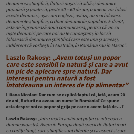
denumirea științifică, fluturii noștri să aibă și denumire
populară și poate că, peste 50 – 60 de ani, oamenii vor folosi
aceste denumiri, așa cum englezii, astăzi, nu mai folosesc
denumirile științifice, ci doar denumirile populare. E drept,
asta ne îngreunează nouă comunicarea, pentru că vin cu
niște denumiri pe care noi nu le cunoaștem, în loc să
folosească denumirea științifică care este una și aceeași,
indiferent că vorbești în Australia, în România sau în Maroc”.
Laszlo Rakosy:
„Avem totuși un popor
care este sensibil la natură și care a avut
un pic de aplecare spre natură. Dar
interesul pentru natură a fost
întotdeauna un interes de tip alimentar”
Liliana Nicolae: Dar cum se explică faptul că, iată, acum 20
de ani, fluturii nu aveau un nume în România? Ce spune
asta despre noi ca popor și grija pe care o avem față de…?
Laszlo Rakosy:
„Intru mai în amănunt puțin cu întrebarea
dumneavoastră. Avem în Europa două specii de fluturi mari
cu codițe lungi, care științific sunt diferite și ca aspect și care