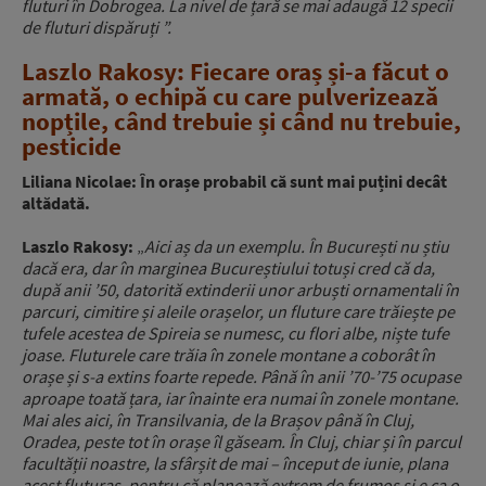
fluturi în Dobrogea. La nivel de țară se mai adaugă 12 specii
de fluturi dispăruți ”.
Laszlo Rakosy: Fiecare oraș și-a făcut o
armată, o echipă cu care pulverizează
nopțile, când trebuie și când nu trebuie,
pesticide
Liliana Nicolae: În orașe probabil că sunt mai puțini decât
altădată.
Laszlo Rakosy:
„
Aici aș da un exemplu. În București nu știu
dacă era, dar în marginea Bucureștiului totuși cred că da,
după anii ’50, datorită extinderii unor arbuști ornamentali în
parcuri, cimitire și aleile orașelor, un fluture care trăiește pe
tufele acestea de Spireia se numesc, cu flori albe, niște tufe
joase. Fluturele care trăia în zonele montane a coborât în
orașe și s-a extins foarte repede. Până în anii ’70-’75 ocupase
aproape toată țara, iar înainte era numai în zonele montane.
Mai ales aici, în Transilvania, de la Brașov până în Cluj,
Oradea, peste tot în orașe îl găseam. În Cluj, chiar și în parcul
facultății noastre, la sfârșit de mai – început de iunie, plana
acest fluturaș, pentru că planează extrem de frumos și e ca o