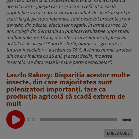
aceasta rară – jaleșul cârn – și aici s-a refăcut această
populație care dispăruse din locul inițial. Pesticidele sunt pe
scară largă, pe suprafețe mari, sunt peste tot prezente și s-a
dovedit, din păcate, efectul lor negativ. În urmă cu vreo 10
ani, colegii din Germania au publicat rezultatele unor studii
multianuale, pe 13 ani, din interiorul ariilor protejate și au
arătat că, în acești 13 ani de studii, biomasa – greutatea
tuturor insectelor – a scăzut cu 75%. A rămas numai un sfert
din ce era înainte cu 15 ani, și acest declin, moartea
insectelor se datorează în mare parte pesticidelor”.
Laszlo Rakosy: Dispariția acestor multe
insecte, din care majoritatea sunt
polenizatori importanți, face ca
producția agricolă să scadă extrem de
mult
Audio
Player
00:00
00:00
EMBED CODE