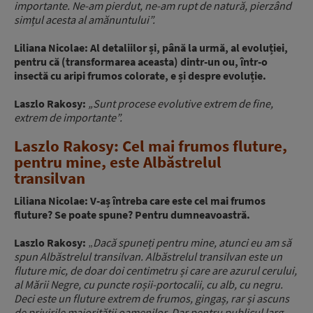
importante. Ne-am pierdut, ne-am rupt de natură, pierzând
simțul acesta al amănuntului”.
Liliana Nicolae: Al detaliilor și, până la urmă, al evoluției,
pentru că (transformarea aceasta) dintr-un ou, într-o
insectă cu aripi frumos colorate, e și despre evoluție.
Laszlo Rakosy:
„Sunt procese evolutive extrem de fine,
extrem de importante”.
Laszlo Rakosy: Cel mai frumos fluture,
pentru mine, este Albăstrelul
transilvan
Liliana Nicolae: V-aș întreba care este cel mai frumos
fluture? Se poate spune? Pentru dumneavoastră.
Laszlo Rakosy:
„
Dacă spuneți pentru mine, atunci eu am să
spun Albăstrelul transilvan. Albăstrelul transilvan este un
fluture mic, de doar doi centimetru și care are azurul cerului,
al Mării Negre, cu puncte roșii-portocalii, cu alb, cu negru.
Deci este un fluture extrem de frumos, gingaș, rar și ascuns
de privirile majorității oamenilor. Dar pentru publicul larg