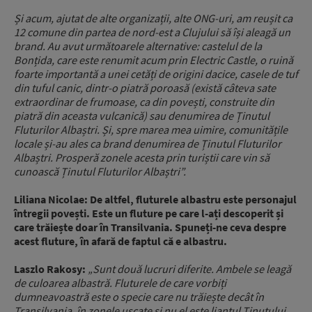
Și acum, ajutat de alte organizații, alte ONG-uri, am reușit ca
12 comune din partea de nord-est a Clujului să își aleagă un
brand. Au avut următoarele alternative: castelul de la
Bonțida, care este renumit acum prin Electric Castle, o ruină
foarte importantă a unei cetăți de origini dacice, casele de tuf
din tuful canic, dintr-o piatră poroasă (există câteva sate
extraordinar de frumoase, ca din povești, construite din
piatră din aceasta vulcanică) sau denumirea de Ținutul
Fluturilor Albaștri. Și, spre marea mea uimire, comunitățile
locale și-au ales ca brand denumirea de Ținutul Fluturilor
Albaștri. Prosperă zonele acesta prin turiștii care vin să
cunoască Ținutul Fluturilor Albaștri”.
Liliana Nicolae: De altfel, fluturele albastru este personajul
întregii povești. Este un fluture pe care l-ați descoperit și
care trăiește doar în Transilvania. Spuneți-ne ceva despre
acest fluture, în afară de faptul că e albastru.
Laszlo Rakosy:
„Sunt două lucruri diferite. Ambele se leagă
de culoarea albastră. Fluturele de care vorbiți
dumneavoastră este o specie care nu trăiește decât în
Transilvania, în zonele uscate și nu el este liantul Ținutului