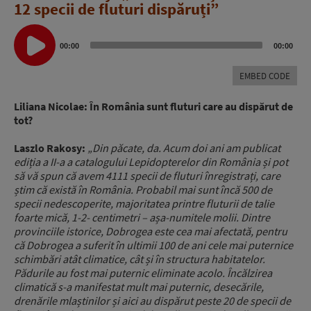
12 specii de fluturi dispăruți”
Audio
Player
00:00
00:00
EMBED CODE
Liliana Nicolae: În România sunt fluturi care au dispărut de
tot?
Laszlo Rakosy:
„Din păcate, da. Acum doi ani am publicat
ediția a II-a a catalogului Lepidopterelor din România și pot
să vă spun că avem 4111 specii de fluturi înregistrați, care
știm că există în România. Probabil mai sunt încă 500 de
specii nedescoperite, majoritatea printre fluturii de talie
foarte mică, 1-2- centimetri – așa-numitele molii. Dintre
provinciile istorice, Dobrogea este cea mai afectată, pentru
că Dobrogea a suferit în ultimii 100 de ani cele mai puternice
schimbări atât climatice, cât și în structura habitatelor.
Pădurile au fost mai puternic eliminate acolo. Încălzirea
climatică s-a manifestat mult mai puternic, desecările,
drenările mlaștinilor și aici au dispărut peste 20 de specii de