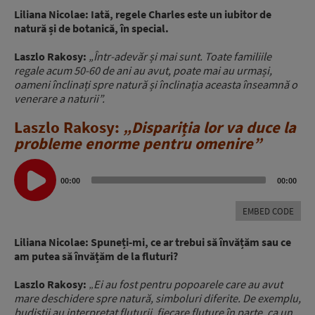
Liliana Nicolae: Iată, regele Charles este un iubitor de
natură și de botanică, în special.
Laszlo Rakosy:
„Într-adevăr și mai sunt. Toate familiile
regale acum 50-60 de ani au avut, poate mai au urmași,
oameni înclinați spre natură și înclinația aceasta înseamnă o
venerare a naturii”.
Laszlo Rakosy:
„Dispariția lor va duce la
probleme enorme pentru omenire”
Audio
Player
00:00
00:00
EMBED CODE
Liliana Nicolae: Spuneți-mi, ce ar trebui să învățăm sau ce
am putea să învățăm de la fluturi?
Laszlo Rakosy:
„
Ei au fost pentru popoarele care au avut
mare deschidere spre natură, simboluri diferite. De exemplu,
budiștii au interpretat fluturii, fiecare fluture în parte, ca un