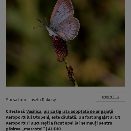
ÎNAINTE »
Sursa foto: Laszlo Rakosy
Citește și:
Vasilica, pisica tigrată adoptată de angajații
Aeroportului Otopeni, este căutată. Un fost angajat al CN
Aeroporturi București a făcut apel la inernauți pentru
găsirea „mascotei” | AUDIO