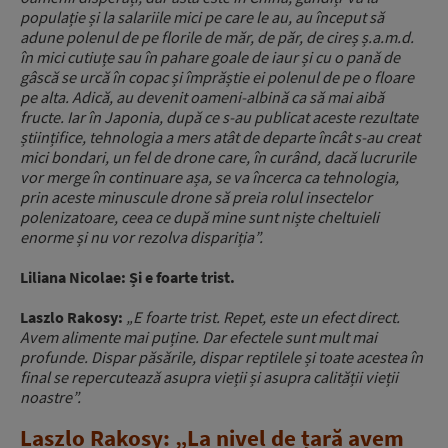
populație și la salariile mici pe care le au, au început să
adune polenul de pe florile de măr, de păr, de cireș ș.a.m.d.
în mici cutiuțe sau în pahare goale de iaur și cu o pană de
gâscă se urcă în copac și împrăștie ei polenul de pe o floare
pe alta. Adică, au devenit oameni-albină ca să mai aibă
fructe. Iar în Japonia, după ce s-au publicat aceste rezultate
științifice, tehnologia a mers atât de departe încât s-au creat
mici bondari, un fel de drone care, în curând, dacă lucrurile
vor merge în continuare așa, se va încerca ca tehnologia,
prin aceste minuscule drone să preia rolul insectelor
polenizatoare, ceea ce după mine sunt niște cheltuieli
enorme și nu vor rezolva dispariția”.
Liliana Nicolae: Și e foarte trist.
Laszlo Rakosy:
„E foarte trist. Repet, este un efect direct.
Avem alimente mai puține. Dar efectele sunt mult mai
profunde. Dispar păsările, dispar reptilele și toate acestea în
final se repercutează asupra vieții și asupra calității vieții
noastre”.
Laszlo Rakosy: „La nivel de țară avem