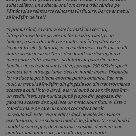
suflet călător, un suflet al unui om care a trăit cândva pe
Pământ și se reîntoarce reîncarnat în fluture. Dar ce ar trebui
să învățăm de la ei?
În primul rând, că natura este formată din cercuri,
întrepătrunse toate și care nu formează un lanț, ci un
bulgăre, o sferă de inele care toate sunt întrepătrunse și
legate între ele. Și fluturii, insectele formează cele mai multe
dintre aceste inele pe Terra, dispărând sau distrugând o
mare parte dintre insecte – și fluturii fac parte din marea
familie a insectelor și sunt astăzi, aproape 200.000 de specii
cunoscute în întreaga lume, deci un număr imens. Dispariția
lor va duce la probleme enorme pentru omenire. Dar, mai
mult, ar trebui să învățăm din gingășia lor, din transformarea
aceasta a oului într-o larvă, a larvei după ce se hrănește într-
un stadiu inert, așa-numita pupă și apoi din gogoașa, din
găoacea aceasta de pupă iese un miraculous fluture. Este o
transformare pe care nu putem considera decât
miraculoasă. Este ceva inedit și dacă ne aplecăm asupra
acestui lucru, ni se schimbă modul de gândire. Ni se schimbă
modul de percepție, devenim mai sensibili, devenim mai
atenți la amănunte care, de multe ori, sunt foarte