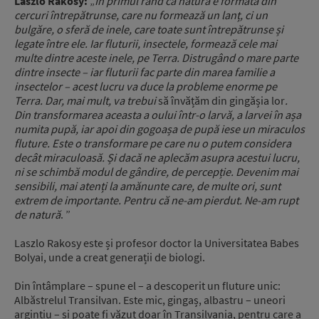
Laszlo Rakosy:
„
În primul rând că natura e formată din
cercuri întrepătrunse, care nu formează un lanț, ci un
bulgăre, o sferă de inele, care toate sunt întrepătrunse și
legate între ele. Iar fluturii, insectele, formează cele mai
multe dintre aceste inele, pe Terra. Distrugând o mare parte
dintre insecte – iar fluturii fac parte din marea familie a
insectelor – acest lucru va duce la probleme enorme pe
Terra. Dar, mai mult, va trebui
să învățăm din gingășia lor
.
Din transformarea aceasta a oului într-o larvă, a larvei în așa
numita pupă, iar apoi din gogoașa de pupă iese un miraculos
fluture. Este o transformare pe care nu o putem considera
decât miraculoasă. Și dacă ne aplecăm asupra acestui lucru,
ni se schimbă modul de gândire, de percepție. Devenim mai
sensibili, mai atenți la amănunte care, de multe ori, sunt
extrem de importante. Pentru că ne-am pierdut. Ne-am rupt
de natură
. ”
Laszlo Rakosy este și profesor doctor la Universitatea Babes
Bolyai, unde a creat generații de biologi.
Din întâmplare – spune el – a descoperit un fluture unic:
Albăstrelul Transilvan. Este mic, gingaș, albastru – uneori
argintiu – și poate fi văzut doar în Transilvania, pentru care a