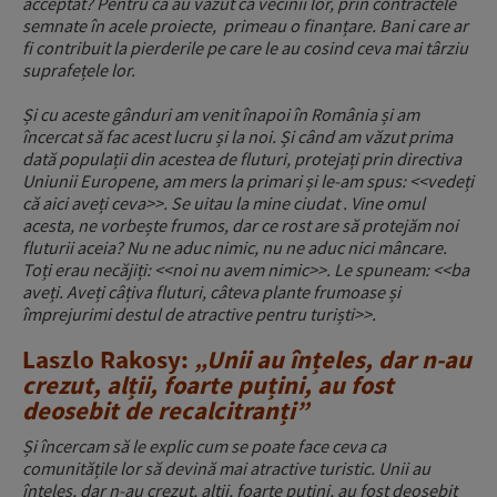
acceptat? Pentru că au văzut că vecinii lor, prin contractele
semnate în acele proiecte, primeau o finanțare. Bani care ar
fi contribuit la pierderile pe care le au cosind ceva mai târziu
suprafețele lor.
Și cu aceste gânduri am venit înapoi în România și am
încercat să fac acest lucru și la noi. Și când am văzut prima
dată populații din acestea de fluturi, protejați prin directiva
Uniunii Europene, am mers la primari și le-am spus: <<vedeți
că aici aveți ceva>>. Se uitau la mine ciudat . Vine omul
acesta, ne vorbește frumos, dar ce rost are să protejăm noi
fluturii aceia? Nu ne aduc nimic, nu ne aduc nici mâncare.
Toți erau necăjiți: <<noi nu avem nimic>>. Le spuneam: <<ba
aveți. Aveți câțiva fluturi, câteva plante frumoase și
împrejurimi destul de atractive pentru turiști>>.
Laszlo Rakosy:
„Unii au înțeles, dar n-au
crezut, alții, foarte puțini, au fost
deosebit de recalcitranți”
Și încercam să le explic cum se poate face ceva ca
comunitățile lor să devină mai atractive turistic. Unii au
înțeles, dar n-au crezut, alții, foarte puțini, au fost deosebit