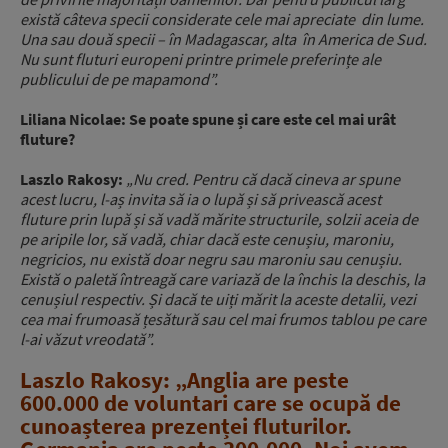
există câteva specii considerate cele mai apreciate din lume.
Una sau două specii – în Madagascar, alta în America de Sud.
Nu sunt fluturi europeni printre primele preferințe ale
publicului de pe mapamond”.
Liliana Nicolae: Se poate spune și care este cel mai urât
fluture?
Laszlo Rakosy:
„Nu cred. Pentru că dacă cineva ar spune
acest lucru, l-aș invita să ia o lupă și să privească acest
fluture prin lupă și să vadă mărite structurile, solzii aceia de
pe aripile lor, să vadă, chiar dacă este cenușiu, maroniu,
negricios, nu există doar negru sau maroniu sau cenușiu.
Există o paletă întreagă care variază de la închis la deschis, la
cenușiul respectiv. Și dacă te uiți mărit la aceste detalii, vezi
cea mai frumoasă țesătură sau cel mai frumos tablou pe care
l-ai văzut vreodată”.
Laszlo Rakosy: „Anglia are peste
600.000 de voluntari care se ocupă de
cunoașterea prezenței fluturilor.