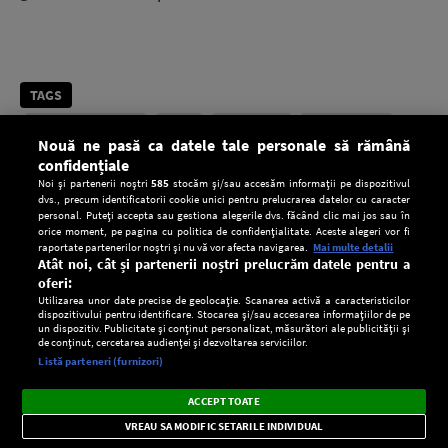
TAGS
albăstrelul transilvan
fluturi
laszlo rakosy
lepidopterolog
Nouă ne pasă ca datele tale personale să rămână
romania
specii fluturi
stiri interne
confidențiale
Noi și partenerii noștri
585
stocăm și/sau accesăm informații pe dispozitivul
dvs., precum identificatorii cookie unici pentru prelucrarea datelor cu caracter
personal. Puteți accepta sau gestiona alegerile dvs. făcând clic mai jos sau în
CITEȘTE ȘI
orice moment, pe pagina cu politica de confidențialitate. Aceste alegeri vor fi
raportate partenerilor noștri și nu vă vor afecta navigarea.
Mai multe detalii
România a înregistrat miercuri seară unul dintre
Atât noi, cât și partenerii noștri prelucrăm datele pentru a
cele mai ridicate niveluri ale consumului de
oferi:
energie electrică din această vară, în pofida
Utilizarea unor date precise de geolocație. Scanarea activă a caracteristicilor
dispozitivului pentru identificare. Stocarea și/sau accesarea informațiilor de pe
apelului l...
un dispozitiv. Publicitate și conținut personalizat, măsurători ale publicității și
de conținut, cercetarea audienței și dezvoltarea serviciilor.
Setări:
Listă parteneri (furnizori)
Ascultă Europa FM în aplicație
Dark
Ministerul Energiei face apel la reducerea
×
Instalează
Radio live, podcasturi, știri și alerte
ACCEPT TOATE
consumului de curent electric seara. Ce măsuri
Mode
importante.
recomandă populației și companiilor
VREAU SA MODIFIC SETARILE INDIVIDUAL
CONFIDENŢIALITATE