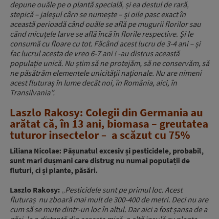
depune ouăle pe o plantă specială, și ea destul de rară,
stepică – jaleșul cârn se numește – și oile pasc exact în
această perioadă când ouăle se află pe mugurii florilor sau
când micuțele larve se află încă în florile respective. Și le
consumă cu floare cu tot. Făcând acest lucru de 3-4 ani – și
fac lucrul acesta de vreo 6-7 ani ! -au distrus această
populație unică. Nu știm să ne protejăm, să ne conservăm, să
ne păsătrăm elementele unicității naționale. Nu are nimeni
acest fluturaș în lume decât noi, în România, aici, în
Transilvania”.
Laszlo Rakosy: Colegii din Germania au
arătat că, în 13 ani, biomasa – greutatea
tuturor insectelor – a scăzut cu 75%
Liliana Nicolae: Pășunatul excesiv și pesticidele, probabil,
sunt mari dușmani care distrug nu numai populații de
fluturi, ci și plante, păsări.
Laszlo Rakosy:
„
Pesticidele sunt pe primul loc. Acest
fluturaș nu zboară mai mult de 300-400 de metri. Deci nu are
cum să se mute dintr-un loc în altul. Dar aici a fost șansa de a
găsi, la o distanță din aceasta mică, o altă insulă cu planta