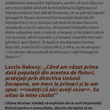
ambientului natural din Sighișoara, pentru că sunt născut și
am crescut până când am terminat liceul la Sighișoara și
împrejurimile au fost atât de frumoase, iar cu părinții ieșeam
aproape în fiecare duminică frumoasă pe dealurile din
împrejurimi și mi-a intrat pe sub piele la început bucuria
aceasta de a ieși în natură și, din această întrepătrundere
dintre subpielea mea și natură, a început să îmi placă natura
mai ascunsă, adică insectele. La început, insectele mai mari,
gândacii, apoi fluturii. Și după ce am descoperit lumea
fluturilor, eram încă în clasa a VII-a, a VIII-a, eu mi-am spus:
<<nu doresc altceva decât să mă ocup o viață întreagă de
fluturi>>”.
Laszlo Rakosy:
„Când am văzut prima
dată populații din acestea de fluturi,
protejați prin directiva Uniunii
Europene, am mers la primari și le-am
spus: <<vedeți că aici aveți ceva>>. Se
uitau la mine ciudat”
Liliana Nicolae: Haideți să explicăm de ce sunt importanți
fluturii pentru o comunitate, dincolo de faptul că ne