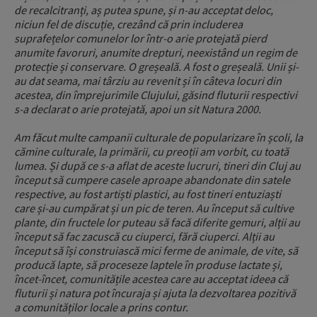
de recalcitranți, aș putea spune, și n-au acceptat deloc,
niciun fel de discuție, crezând că prin includerea
suprafețelor comunelor lor într-o arie protejată pierd
anumite favoruri, anumite drepturi, neexistând un regim de
protecție și conservare. O greșeală. A fost o greșeală. Unii și-
au dat seama, mai târziu au revenit și în câteva locuri din
acestea, din împrejurimile Clujului, găsind fluturii respectivi
s-a declarat o arie protejată, apoi un sit Natura 2000.
Am făcut multe campanii culturale de popularizare în școli, la
cămine culturale, la primării, cu preoții am vorbit, cu toată
lumea. Și după ce s-a aflat de aceste lucruri, tineri din Cluj au
început să cumpere casele aproape abandonate din satele
respective, au fost artiști plastici, au fost tineri entuziaști
care și-au cumpărat și un pic de teren. Au început să cultive
plante, din fructele lor puteau să facă diferite gemuri, alții au
început să fac zacuscă cu ciuperci, fără ciuperci. Alții au
început să își construiască mici ferme de animale, de vite, să
producă lapte, să proceseze laptele în produse lactate și,
încet-încet, comunitățile acestea care au acceptat ideea că
fluturii și natura pot încuraja și ajuta la dezvoltarea pozitivă
a comunităților locale a prins contur.