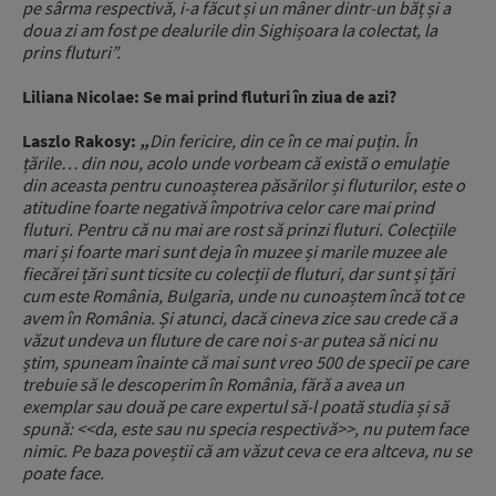
pe sârma respectivă, i-a făcut și un mâner dintr-un băț și a
doua zi am fost pe dealurile din Sighișoara la colectat, la
prins fluturi”.
Liliana Nicolae: Se mai prind fluturi în ziua de azi?
Laszlo Rakosy:
„
Din fericire, din ce în ce mai puțin. În
țările… din nou, acolo unde vorbeam că există o emulație
din aceasta pentru cunoașterea păsărilor și fluturilor, este o
atitudine foarte negativă împotriva celor care mai prind
fluturi. Pentru că nu mai are rost să prinzi fluturi. Colecțiile
mari și foarte mari sunt deja în muzee și marile muzee ale
fiecărei țări sunt ticsite cu colecții de fluturi, dar sunt și țări
cum este România, Bulgaria, unde nu cunoaștem încă tot ce
avem în România. Și atunci, dacă cineva zice sau crede că a
văzut undeva un fluture de care noi s-ar putea să nici nu
știm, spuneam înainte că mai sunt vreo 500 de specii pe care
trebuie să le descoperim în România, fără a avea un
exemplar sau două pe care expertul să-l poată studia și să
spună: <<da, este sau nu specia respectivă>>, nu putem face
nimic. Pe baza poveștii că am văzut ceva ce era altceva, nu se
poate face.