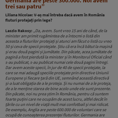
Germania are peste 300.000. Noi avem
trei sau patru”
Liliana Nicolae: V-aș mai întreba dacă avem în România
fluturi protejați prin lege?
Laszlo Rakosy:
„Da, avem. Sunt vreo 15 ani de când, de la
minister am primit rugămintea de a întocmi o listă din
aceasta a fluturilor protejați și atunci am făcut o listă cu vreo
50 și ceva de specii protejate. Știu că era încă bătut la mașină
și erau două pagini și jumătate. Din păcate, acea jumătate de
pagină a fost pierdută la minister și în Monitorul Oficial când
s-au publicat, s-au publicat numai cele două pagini întregi.
Dar avem aceste specii, în jur de 40 de specii protejate, la
care se mai adaugă speciile protejate prin directive Uniunii
Europene și fiecare țară din UE, semnând această directivă
și-a luat obligația de a le proteja. Și nu numai de a le proteja,
de a le menține starea de bine acolo unde ele sunt prezente.
Din păcate, noi nu prea știm în România, pentru că suntem
foarte puțini care ne ocupăm de acest lucru, altfel decât în
țările cu un nivel de viață mult mai confotbail și mai ridicat.
De exemplu, Anglia are peste 600.000 de voluntari care se
ocupă de cunoașterea prezenței fluturilor. Germania are