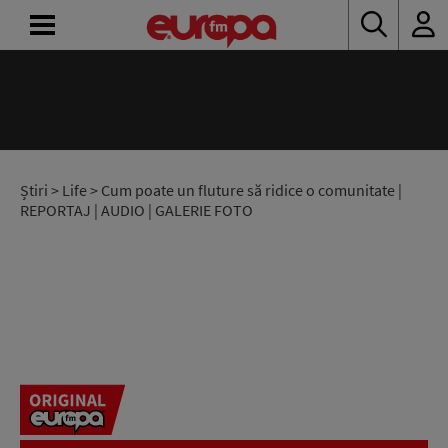
18:10 - 21:00
ACASĂ
Starea de Bine
Alexandra Gavrilă
ȘTIRI
RADIO
Știri
>
Life
> Cum poate un fluture să ridice o comunitate |
REPORTAJ | AUDIO | GALERIE FOTO
CONCURSURI
PODCAST
ASCULTĂ
LIVE