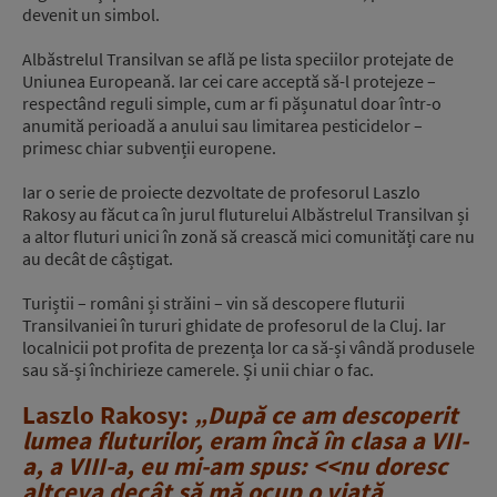
devenit un simbol.
Albăstrelul Transilvan se află pe lista speciilor protejate de
Uniunea Europeană. Iar cei care acceptă să-l protejeze –
respectând reguli simple, cum ar fi pășunatul doar într-o
anumită perioadă a anului sau limitarea pesticidelor –
primesc chiar subvenții europene.
Iar o serie de proiecte dezvoltate de profesorul Laszlo
Rakosy au făcut ca în jurul fluturelui Albăstrelul Transilvan și
a altor fluturi unici în zonă să crească mici comunități care nu
au decât de câștigat.
Turiștii – români și străini – vin să descopere fluturii
Transilvaniei în tururi ghidate de profesorul de la Cluj. Iar
localnicii pot profita de prezența lor ca să-și vândă produsele
sau să-și închirieze camerele. Și unii chiar o fac.
Laszlo Rakosy:
„După ce am descoperit
lumea fluturilor, eram încă în clasa a VII-
a, a VIII-a, eu mi-am spus: <<nu doresc
altceva decât să mă ocup o viață