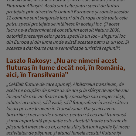
Fluturilor Albaștri. Acolo sunt alte patru specii de fluturi
protejate prin directivele Uniunii Europene și zonele acestor
12 comune sunt singurele locuri din Europa unde toate cele
patru specii protejate se întâlnesc în același loc. Și acest
lucru ne-a determinat să constituim acel sit Natura 2000,
datorită prezenței celor patru specii la un loc – singurul loc
din Europa și din lume unde există acestea patru la un loc. Și
aceasta a dat foarte mare semnificație turistică regiunii”.
Laszlo Rakosy: „Nu are nimeni acest
fluturaș în lume decât noi, în România,
aici, în Transilvania”
„Celălalt fluture de care spuneți, Albăstrelul transilvan, de
acela ne ocupăm de peste 35 de ani și la sfârșit de aprilie sau
început de mai vin foarte mulți specialiști sau nespecialiști,
iubitori ai naturii, să îl vadă, să îl fotografieze în acele câteva
locuri pe care le avem în Transilvania. Dar și aici avem
bucuriile și necazurile noastre, pentru că cea mai frumoasă
și mai importantă populație este afectată foarte puternic de
pășunatul intensiv cu oi, care la sfârșitul lunii aprilie își încep
activitatea de pășunat, și atunci femela acestui fluture își