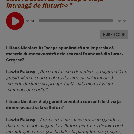
întreagă de fluturi>>”
Audio
Player
00:00
00:00
EMBED CODE
Liliana Nicolae: Aș începe spunând că am impresia că
meseria dumneavoastră este cea mai frumoasă din lume.
Greșesc?
Laszlo Rakosy:
„Din punctul meu de vedere, cu siguranță nu
greșiți. Mereu spun treaba asta: am cea mai frumoasă
meserie din lume și aproape toată viața mea a fost un
minunat concendiu”.
Liliana Nicolae: V-ați gândit vreodată cum ar fi fost viața
dumneavoastră fără fluturi?
Laszlo Rakosy:
„Am încercat de câteva ori să mă gândesc,
dar nu mi-o pot imagina fără fluturi, pentru că de mic copil
am îndrăgit natura, și asta datorită părinților mei și, sigur,