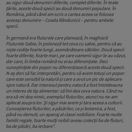
au sigur două denumiri diferite, complet diferite. În toate
țările, aceste două specii au două denumiri populare. În
România, până când am scris o cartea aceea se folosea
aceeași denumire – Coada Rândunicii – pentru ambele
specii.
În germană era fluturele care planează, în maghiarã
Fluturele Sabie, în poloneză tot ceva cu sabie, pentru că au
niște codițe foarte lungi, asemănătoare săbiilor. Două specii
foarte diferite, foarte mari, pe care oamenii sigur le-au văzut,
dar care, în limba română nu erau diferențiate. Deci
cunoștințele din popor nu diferențiaseră aceste două specii.
N-aș dori să fac interpretări, pentru că avem totuși un popor
care este sensibil la natură și care a avut un pic de aplecare
spre natură. Dar interesul pentru natură a fost întotdeauna
un interes de tip alimentar: să îmi dea ceva natura. Când nu
era să-mi dea nimic, exemplul fluturilor, atunci nu ne-am
aplecat asupra lor. Și sigur mai avem și tara aceea a culturii.
Cunoașterea fluturilor, a păsărilor, ca și botanica, a fost,
până nu demult, un apanaj al clasei nobiliare. Foarte multe
familii regale, foarte mulți nobili aveau colecții ba de fluturi,
ba de păsări, ba ierbare”.