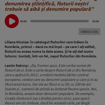
denumirea științifică, fluturii noștri
trebuie să aibă și denumire populară”
Audio
Player
00:00
00:00
EMBED CODE
Liliana Nicolae: În catalogul fluturilor care trăiesc în
România, primul – dacă nu mă înșel – pe care l-ați editat,
fluturii nu aveau nume la data aceea. Și le-ați dat nume
tuturor. Sunteți, într-un fel, nașul fluturilor din România.
Laszlo Rakosy:
„Da, frumos spus. Este vorba numai de
fluturii de zi. Este o carte despre fluturii de zi din România,
care a apărut în 2013 , urmând modelul țărilor central
europene, vestice care au denumiri populare și care și ei au
făcut acest lucru. Dar ele au făcut-o cu 50, cu 100 de ani
înainte și , oamenii de știință au botezat fiecare specie. Noi,
în România, aveam doar denumiri populare. De exemplu,
Coada rândunicii sau Lămâița pentru cinci, șase specii.
Atunci am zis: trebuie, dacă fac această carte, pe lângă