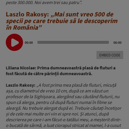
peste 300.000. Noi avem trei sau patru”.
Laszlo Rakosy:
„Mai sunt vreo 500 de
specii pe care trebuie să le descoperim
în România”
Audio
Player
00:00
00:00
EMBED CODE
Liliana Nicolae: Prima dumneavoastră plasă de fluturi a
fost făcută de către părinții dumneavoastră.
Laszlo Rakosy:
„A fost prima mea plasă de fluturi, micuță
așa, cu diametrul de vreo 10 cm, după ce am văzut un
profesor de la Sighișoara, alergând sau căutând fluturii, nu
spun că alerga, pentru că după fluturi numai în filme se
aleargă. Nu trebuie alergat după ei. Trebuie căutați încetișor
și de cele mai multe ori vin ei spre noi. Și atunci, după
descrierea pe care i-am făcut-o tatălui meu, a meșterit dintr-
o bucată de sârmă, a luat ciorapul stricat al mamei, l-a cusut