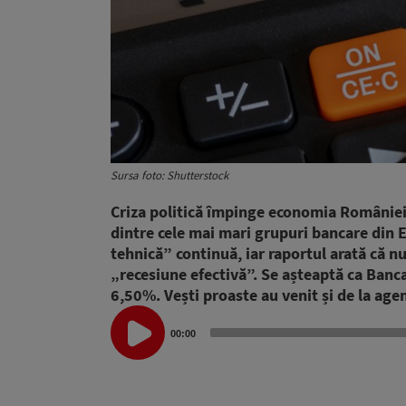
Sursa foto: Shutterstock
Criza politică împinge economia României 
dintre cele mai mari grupuri bancare din E
tehnică” continuă, iar raportul arată că nu
„recesiune efectivă”. Se așteaptă ca Banca
6,50%. Vești proaste au venit și de la age
Audio
Player
00:00