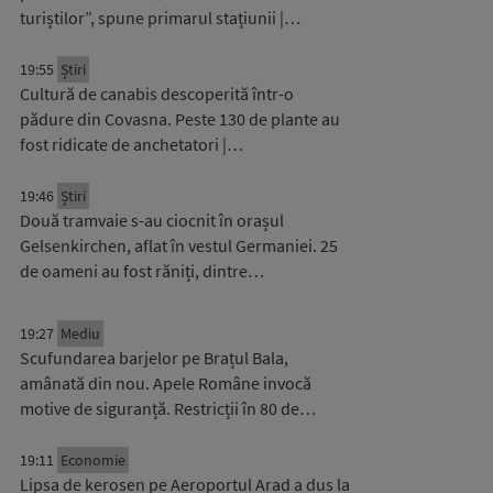
turiștilor”, spune primarul stațiunii |…
19:55
Știri
Cultură de canabis descoperită într-o
pădure din Covasna. Peste 130 de plante au
fost ridicate de anchetatori |…
19:46
Știri
Două tramvaie s-au ciocnit în orașul
Gelsenkirchen, aflat în vestul Germaniei. 25
de oameni au fost răniți, dintre…
19:27
Mediu
Scufundarea barjelor pe Brațul Bala,
amânată din nou. Apele Române invocă
motive de siguranță. Restricții în 80 de…
19:11
Economie
Lipsa de kerosen pe Aeroportul Arad a dus la