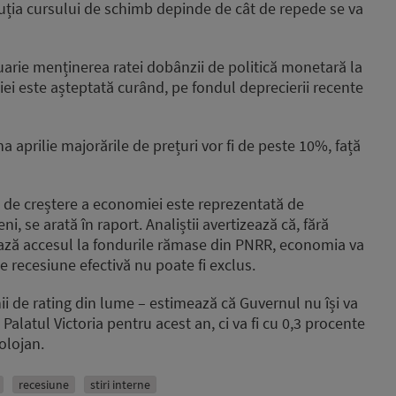
oluția cursului de schimb depinde de cât de repede se va
increase
or
decrease
uarie menținerea ratei dobânzii de politică monetară la
volume.
ției este așteptată curând, pe fondul deprecierii recente
a aprilie majorările de prețuri vor fi de peste 10%, față
de creștere a economiei este reprezentată de
ni, se arată în raport. Analiștii avertizează că, fără
ză accesul la fondurile rămase din PNRR, economia va
e recesiune efectivă nu poate fi exclus.
i de rating din lume – estimează că Guvernul nu își va
 Palatul Victoria pentru acest an, ci va fi cu 0,3 procente
olojan.
recesiune
stiri interne