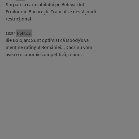
Surpare a carosabilului pe Bulevardul
Eroilor din București. Traficul se desfășoară
restricționat
18:07
Politica
Ilie Bolojan: Sunt optimist că Moody’s va
menține ratingul României. „Dacă nu vom
avea o economie competitivă, n-am…