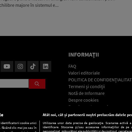
hilibre majore în sistemul e...
INFORMAŢII
FAQ
Valori editoriale
POLITICA DE CONFIDENŢIALITAT
Termeni şi condiţii
Notă de Informare
Despre cookies
Regulament general
GDPR
le
Atât noi, cât și partenerii noștri prelucrăm datele pen
Contact
dentificatorii cookie unici
Utilizarea unor date precise de geolocație. Scanarea activă a c
identificare. Stocarea și/sau accesarea informațiilor de pe u
. făcând clic mai jos sau în
personalizat, măsurători ale publicității și de conținut, cercetarea