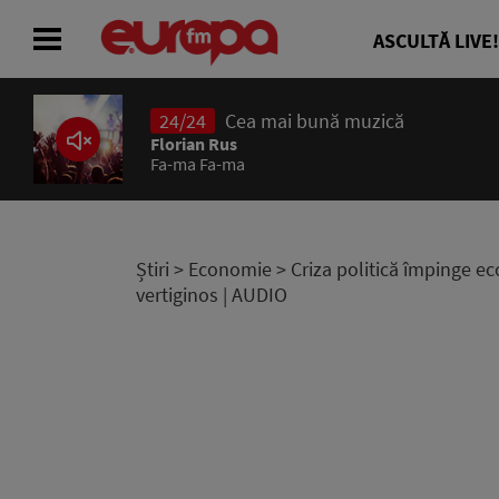
ASCULTĂ LIVE!
24/24
Cea mai bună muzică
ACASĂ
Florian Rus
Fa-ma Fa-ma
ȘTIRI
RADIO
Știri
>
Economie
> Criza politică împinge e
vertiginos | AUDIO
CONCURSURI
PODCAST
ASCULTĂ LIVE