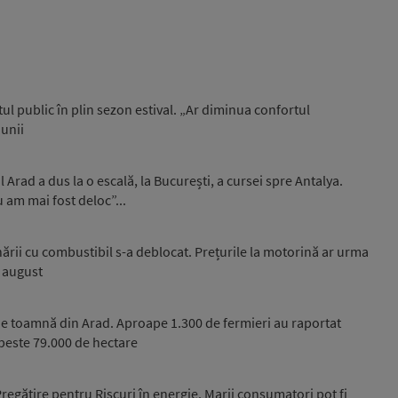
l public în plin sezon estival. „Ar diminua confortul
iunii
Arad a dus la o escală, la București, a cursei spre Antalya.
u am mai fost deloc”...
onării cu combustibil s-a deblocat. Prețurile la motorină ar urma
i august
e toamnă din Arad. Aproape 1.300 de fermieri au raportat
peste 79.000 de hectare
egătire pentru Riscuri în energie. Marii consumatori pot fi