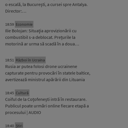
o escală, la București, a cursei spre Antalya.
Director:…
18:59
Economie
Ilie Bolojan: Situaţia aprovizionării cu
combustibil s-a deblocat. Prețurile la
motorină ar urma să scadă în a doua…
18:51
Război în Ucraina
Rusia ar putea folosi drone ucrainene
capturate pentru provocări în statele baltice,
avertizează ministrul apărării din Lituania
18:45
Cultură
Coiful de la Coțofenești intră în restaurare.
Publicul poate urmări online fiecare etapă a
procesului | AUDIO
18:40
Știri