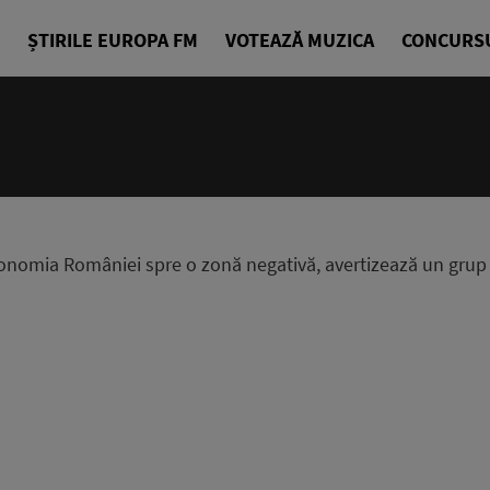
ȘTIRILE EUROPA FM
VOTEAZĂ MUZICA
CONCURS
conomia României spre o zonă negativă, avertizează un grup b