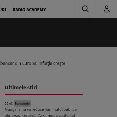
URI
RADIO ACADEMY
24/24
Cea mai bună muzică
Europa FM
ancar din Europa. Inflația crește
Ultimele stiri
20:03
Economie
Mangalia nu va reduce iluminatul public în
plin sezon estival. „Ar diminua confortul