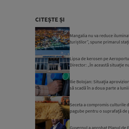
CITEȘTE ȘI
Mangalia nu va reduce iluminatu
turiștilor”, spune primarul staț
Lipsa de kerosen pe Aeroportul 
Director: „În această situație n
Ilie Bolojan: Situaţia aprovizi
să scadă în a doua parte a luni
Seceta a compromis culturile d
pagube pentru o suprafață de 
Guvernul a aprobat Planul de Pr