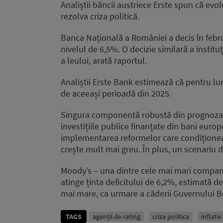
Analiștii băncii austriece Erste spun că ev
rezolva criza politică.
Banca Națională a României a decis în febr
nivelul de 6,5%. O decizie similară a institu
a leului, arată raportul.
Analiștii Erste Bank estimează că pentru lun
de aceeași perioadă din 2025.
Singura componentă robustă din prognoza 
investițiile publice finanțate din bani europe
implementarea reformelor care condiționea
crește mult mai greu. În plus, un scenariu d
Moody’s – una dintre cele mai mari compani
atinge ținta deficitului de 6,2%, estimată de
mai mare, ca urmare a căderii Guvernului B
TAGS
agenții de rating
criza politica
inflatie