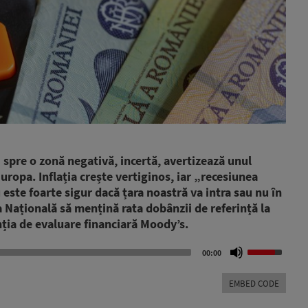
spre o zonă negativă, incertă, avertizează unul
uropa. Inflația crește vertiginos, iar „recesiunea
 este foarte sigur dacă țara noastră va intra sau nu în
 Națională să mențină rata dobânzii de referință la
nția de evaluare financiară Moody’s.
Use
00:00
Up/Down
Arrow
EMBED CODE
keys
to