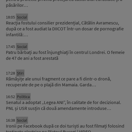
păsărilor…
18:05
Social
Reacția fostului consilier prezidențial, Cătălin Avramescu,
după ce a fost audiat la DIICOT într-un dosar de pornografie
infantilă:…
17:45
Social
Patru bărbați au fost înjunghiați în centrul Londrei. O femeie
de 47 de ani a fost arestată
17:28
Știri
Rămășițe ale unui fragment ce pare a fi dintr-o dronă,
recuperate de pe o plajă din Mamaia. Garda…
16:52
Politica
Senatul a adoptat „Legea ANI”, în calitate de for decizional.
PNL și USR susțin că două amendamente introduse…
16:38
Social
Ironii pe Facebook după ce doi turiști au fost filmați folosind
trotinete electrice pe Platoul Bucegi | VIDEO