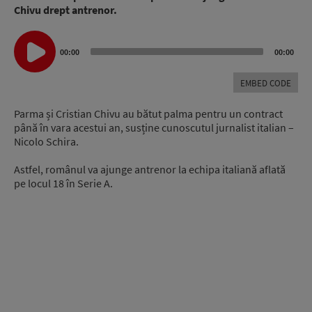
Chivu drept antrenor.
Audio
00:00
00:00
Player
EMBED CODE
Parma și Cristian Chivu au bătut palma pentru un contract
până în vara acestui an, susține cunoscutul jurnalist italian –
Nicolo Schira.
Astfel, românul va ajunge antrenor la echipa italiană aflată
pe locul 18 în Serie A.