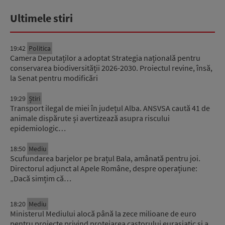
Ultimele stiri
19:42
Politica
Camera Deputaților a adoptat Strategia națională pentru
conservarea biodiversității 2026-2030. Proiectul revine, însă,
la Senat pentru modificări
19:29
Știri
Transport ilegal de miei în județul Alba. ANSVSA caută 41 de
animale dispărute și avertizează asupra riscului
epidemiologic…
18:50
Mediu
Scufundarea barjelor pe brațul Bala, amânată pentru joi.
Directorul adjunct al Apele Române, despre operațiune:
„Dacă simțim că…
18:20
Mediu
Ministerul Mediului alocă până la zece milioane de euro
pentru proiecte privind protejarea castorului eurasiatic și a