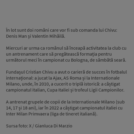
În lot sunt doi români care vor fi sub comanda lui Chivu:
Denis Man și Valentin Mihăilă.
Miercuri ar urma ca românul să înceapă activitatea la club cu
un antrenament care să pregătească formația pentru
următorul meci în campionat cu Bologna, de sâmbătă seară.
Fundașul Cristian Chivu a avut o carieră de succes în fotbalul
internațional: a jucat la Ajax, AS Roma și la Internationale
Milano, unde, în 2010, a cucerit o triplă istorică: a câștigat
campionatul italian, Cupa Italiei și trofeul Ligii Campionilor.
A antrenat grupele de copii de la Internationale Milano (sub
14, 17 și 18 ani), iar în 2022 a câștigat campionatul italiei cu
Inter Milan Primvaera (liga de tineret italiană).
Sursa foto: X / Gianluca Di Marzio