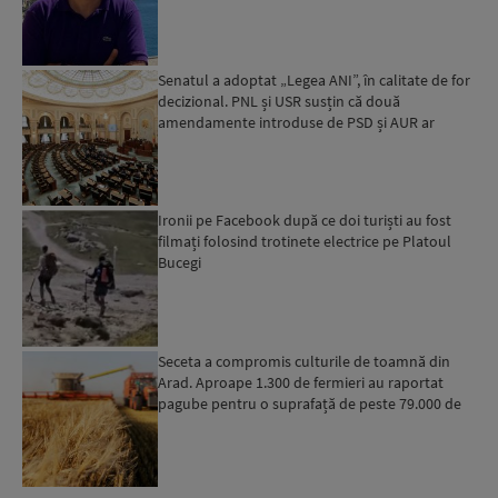
povestea es...
Senatul a adoptat „Legea ANI”, în calitate de for
decizional. PNL și USR susțin că două
amendamente introduse de PSD și AUR ar
putea pune în pericol u...
Ironii pe Facebook după ce doi turiști au fost
filmați folosind trotinete electrice pe Platoul
Bucegi
Seceta a compromis culturile de toamnă din
Arad. Aproape 1.300 de fermieri au raportat
pagube pentru o suprafață de peste 79.000 de
hectare