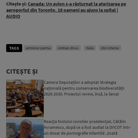
Citește și:
Canada: Un avion s-a răsturnat la aterizarea pe
aeroportul din Toronto. 18 oameni au ajuns la spital |
AUDIO
TAGS
antrenor parma
cristian chivu
italia
stiri interne
CITEȘTE ȘI
Camera Deputaților a adoptat Strategia
națională pentru conservarea biodiversității
2026-2030. Proiectul revine, însă, la Senat
pentru modificări...
Reacția fostului consilier prezidențial, Cătălin
Avramescu, după ce a fost audiat la DIICOT într-
un dosar de pornografie infantilă: „toată