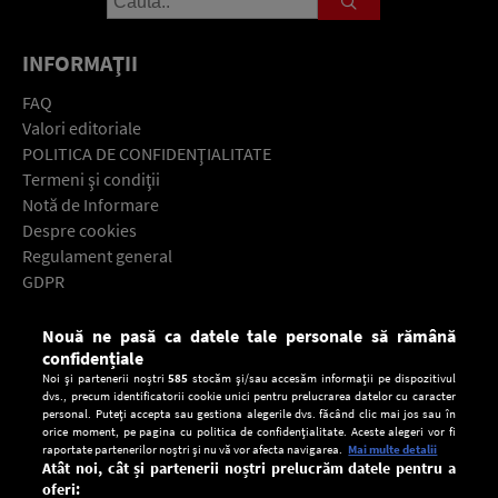
INFORMAŢII
FAQ
Valori editoriale
POLITICA DE CONFIDENŢIALITATE
Termeni şi condiţii
Notă de Informare
Despre cookies
Regulament general
GDPR
Contact
Nouă ne pasă ca datele tale personale să rămână
Descarcă gratuit aplicaţia Europa FM pentru smartphone:
confidențiale
Noi și partenerii noștri
585
stocăm și/sau accesăm informații pe dispozitivul
dvs., precum identificatorii cookie unici pentru prelucrarea datelor cu caracter
personal. Puteți accepta sau gestiona alegerile dvs. făcând clic mai jos sau în
orice moment, pe pagina cu politica de confidențialitate. Aceste alegeri vor fi
raportate partenerilor noștri și nu vă vor afecta navigarea.
Mai multe detalii
Atât noi, cât și partenerii noștri prelucrăm datele pentru a
oferi: