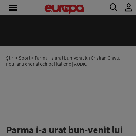
ACASĂ
ȘTIRI
RADIO
Știri
>
Sport
> Parma i-a urat bun-venit lui Cristian Chivu,
noul antrenor al echipei italiene | AUDIO
CONCURSURI
PODCAST
ASCULTĂ
LIVE
Parma i-a urat bun-venit lui