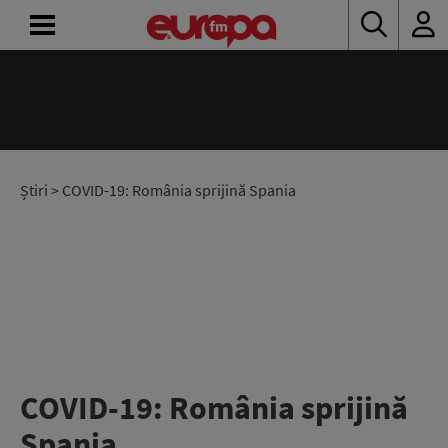
ACASĂ
ȘTIRI
RADIO
Știri
> COVID-19: România sprijină Spania
CONCURSURI
PODCAST
ASCULTĂ
LIVE
COVID-19: România sprijină
Spania