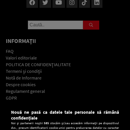
INFORMAŢII
FAQ
Valori editoriale
POLITICA DE CONFIDENŢIALITATE
Termeni şi condiţii
Notă de Informare
Despre cookies
Regulament general
GDPR
Contact
Nouă ne pasă ca datele tale personale să rămână
Descarcă gratuit aplicaţia Europa FM pentru smartphone:
confidențiale
Noi și partenerii noștri
585
stocăm și/sau accesăm informații pe dispozitivul
dvs., precum identificatorii cookie unici pentru prelucrarea datelor cu caracter