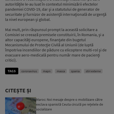
autorităţile le-au luat în contextul minimizării efectelor
pandemiei COVID-19, dar şi a statutului de generator de
securitate şi furnizor de asistenţă internaţională de urgenţă
la nivel european şi global.
Mai mult, prin răspunsul prompt la această solicitare a
Comisiei se creează premisele constituirii, în Romania, şi a
altor capacităţi europene, finanţate din bugetul
Mecanismului de Protecţie Civilă al Uniunii (de luptă
împotriva incendiilor de pădure cu elicoptere multi-rol şi de
evacuare aero-medicală pentru număr mare de pacienţi
critici).
TAGS
coronavirus
mapn
masca
spania
stiri externe
CITEȘTE ȘI
Maroc: Noi mesaje despre o mobilizare către
exclava spaniolă Ceuta circulă pe rețelele de
socializare