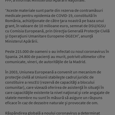
“Aceste materiale sunt parte din rezerva de contramăsuri
medicale pentru epidemia de COVID-19, constituită în
România, achiziţionate de către ţara noastră pe baza unui
grant, în valoare de 10 milioane euro, semnat de DSU/IGSU
cu Comisia Europeană, prin Direcţia Generală Protecţie Civilă
şi Operaţiuni Umanitare Europene-DGECH”, anunță
Ministerul Apărării.
Peste 215.000 de oameni s-au infectat cu noul coronavirus în
Spania. 24.800 de pacienți au murit, potrivit ultimelor cifre
comunicate, vineri, de autoritățile de la Madrid.
În 2003, Uniunea Europeană a convenit un mecanism de
protecţie civilă al Uniunii stabileşte cadrul juridic de
constituire a rescEU (rezervă de capacităţi a blocului
comunitar), care vizează oferirea de asistenţă în situaţii în
care capacităţile existente la nivel naţional şi cele angajate de
statele membre nu sunt în măsură să asigure un răspuns
eficace în caz de dezastre naturale şi provocate de om.
Răspândirea globală a noului coronavirus a determinat