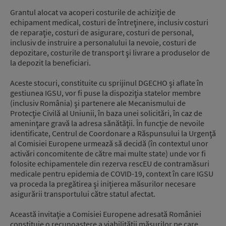
Grantul alocat va acoperi costurile de achiziţie de
echipament medical, costuri de întreţinere, inclusiv costuri
de reparaţie, costuri de asigurare, costuri de personal,
inclusiv de instruire a personalului la nevoie, costuri de
depozitare, costurile de transport şi livrare a produselor de
la depozit la beneficiari.
Aceste stocuri, constituite cu sprijinul DGECHO şi aflate în
gestiunea IGSU, vor fi puse la dispoziţia statelor membre
(inclusiv România) şi partenere ale Mecanismului de
Protecţie Civilă al Uniunii, în baza unei solicitări, în caz de
ameninţare gravă la adresa sănătăţii. În funcţie de nevoile
identificate, Centrul de Coordonare a Răspunsului la Urgenţă
al Comisiei Europene urmează să decidă (în contextul unor
activări concomitente de către mai multe state) unde vor fi
folosite echipamentele din rezerva rescEU de contramăsuri
medicale pentru epidemia de COVID-19, context în care IGSU
va proceda la pregătirea şi iniţierea măsurilor necesare
asigurării transportului către statul afectat.
Această invitaţie a Comisiei Europene adresată României
constituie o recunoaştere a viabilităţii măsurilor pe care