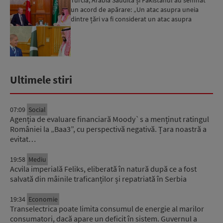
Turcia, Arabia Saudită și Pakistanul au semnat
un acord de apărare: „Un atac asupra uneia
dintre țări va fi considerat un atac asupra
tuturor”...
Ultimele stiri
07:09
Social
Agenția de evaluare financiară Moody`s a menținut ratingul
României la „Baa3”, cu perspectivă negativă. Țara noastră a
evitat…
19:58
Mediu
Acvila imperială Feliks, eliberată în natură după ce a fost
salvată din mâinile traficanților și repatriată în Serbia
19:34
Economie
Transelectrica poate limita consumul de energie al marilor
consumatori, dacă apare un deficit în sistem. Guvernul a