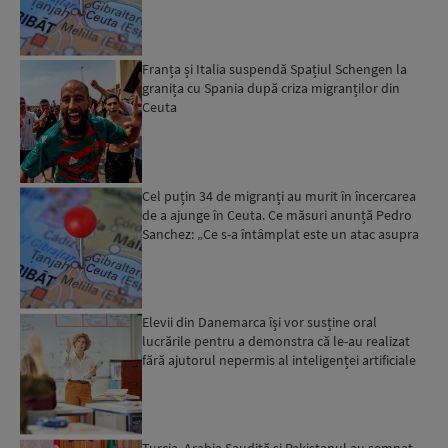
Franța și Italia suspendă Spațiul Schengen la
granița cu Spania după criza migranților din
Ceuta
Cel puțin 34 de migranți au murit în încercarea
de a ajunge în Ceuta. Ce măsuri anunță Pedro
Sanchez: „Ce s-a întâmplat este un atac asupra
integrităț...
Elevii din Danemarca își vor susține oral
lucrările pentru a demonstra că le-au realizat
fără ajutorul nepermis al inteligenței artificiale