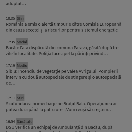
adoptat…
18:35
Știri
România a emis o alertă timpurie către Comisia Europeană
din cauza secetei și a riscurilor pentru sistemul energetic
17:35
Social
Bacău: Fata dispărută din comuna Parava, găsită după trei
zile în localitate. Poliția face apel la părinți privind…
17:19
Mediu
Sibiu: Incendiu de vegetație pe Valea Avrigului. Pompierii
intervin cu două autospeciale de stingere și o autospecială
de…
17:11
Știri
Scufundarea primei barje pe Brațul Bala. Operațiunea ar
putea dura până la patru ore. „Vom reuși să creștem…
16:54
Sănătate
DSU verifică un echipaj de Ambulanță din Bacău, după