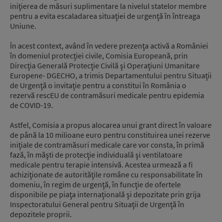
iniţierea de măsuri suplimentare la nivelul statelor membre
pentru a evita escaladarea situaţiei de urgenţă în întreaga
Uniune.
În acest context, având în vedere prezenţa activă a României
în domeniul protecţiei civile, Comisia Europeană, prin
Direcţia Generală Protecţie Civilă şi Operaţiuni Umanitare
Europene- DGECHO, a trimis Departamentului pentru Situaţii
de Urgenţă o invitaţie pentru a constitui în România o
rezervă rescEU de contramăsuri medicale pentru epidemia
de COVID-19.
Astfel, Comisia a propus alocarea unui grant direct în valoare
de până la 10 milioane euro pentru constituirea unei rezerve
iniţiale de contramăsuri medicale care vor consta, în primă
fază, în măşti de protecţie individuală şi ventilatoare
medicale pentru terapie intensivă. Acestea urmează a fi
achiziţionate de autorităţile române cu responsabilitate în
domeniu, în regim de urgenţă, în funcţie de ofertele
disponibile pe piaţa internaţională şi depozitate prin grija
Inspectoratului General pentru Situaţii de Urgenţă în
depozitele proprii.