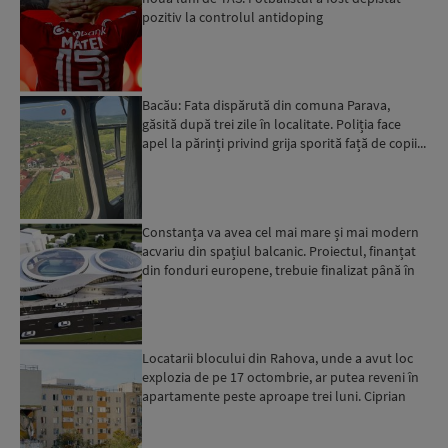
pozitiv la controlul antidoping
Bacău: Fata dispărută din comuna Parava,
găsită după trei zile în localitate. Poliția face
apel la părinți privind grija sporită față de copii...
Constanța va avea cel mai mare și mai modern
acvariu din spațiul balcanic. Proiectul, finanțat
din fonduri europene, trebuie finalizat până în
2029...
Locatarii blocului din Rahova, unde a avut loc
explozia de pe 17 octombrie, ar putea reveni în
apartamente peste aproape trei luni. Ciprian
Ciucu: Vor...