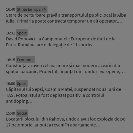
16:40
Știrile Europa FM
Stare de perturbare gravă a transportului public local la Alba
Iulia. Primăria poate contracta temporar un alt operator,…
16:31
Sport
David Popovici, la Campionatele Europene de înot de la
Paris. România are o delegație de 11 sportivi |…
16:15
Economie
Constanța va avea cel mai mare și mai modern acvariu din
spațiul balcanic. Proiectul, finanțat din fonduri europene,…
16:00
Sport
Căpitanul lui Sepsi, Cosmin Matei, suspendat nouă luni de
TAS. Fotbalistul a fost depistat pozitiv la controlul
antidoping…
15:49
Social
Locatarii blocului din Rahova, unde a avut loc explozia de pe
17 octombrie, ar putea reveni în apartamente…