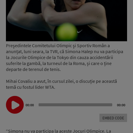
Preşedintele Comitetului Olimpic şi Sportiv Român a
anunțat, luni seara, la TVR, că Simona Halep nu va participa
la Jocurile Olimpice de la Tokyo din cauza accidentării
suferite la gambă, la turneul de la Roma, și care o ține
departe de terenul de tenis.
Mihai Covaliu a avut, în cursul zilei, o discuție pe această
temă cu fostul lider WTA.
Audio
Player
00:00
00:00
EMBED CODE
“Simona nu va participa la aceste Jocuri Olimpice. La