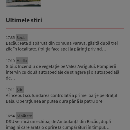
Ultimele stiri
17:35
Social
Bacău: Fata dispărută din comuna Parava, găsită după trei
zile în localitate. Poliția face apel la părinți privind…
17:19
Mediu
Sibiu: Incendiu de vegetație pe Valea Avrigului. Pompierii
intervin cu două autospeciale de stingere și o autospecială
de…
17:11
Știri
A început scufundarea controlată a primei barje pe Brațul
Bala. Operațiunea ar putea dura până la patru ore
16:54
Sănătate
DSU verifică un echipaj de Ambulanță din Bacău, după
imagini care arată o oprire la cumpărături în timpul…