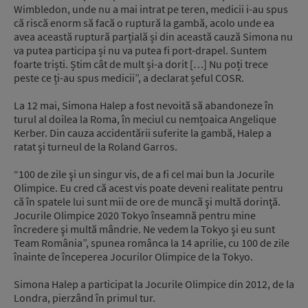
Wimbledon, unde nu a mai intrat pe teren, medicii i-au spus
că riscă enorm să facă o ruptură la gambă, acolo unde ea
avea această ruptură parțială și din această cauză Simona nu
va putea participa și nu va putea fi port-drapel. Suntem
foarte triști. Știm cât de mult și-a dorit […] Nu poți trece
peste ce ți-au spus medicii”, a declarat șeful COSR.
La 12 mai, Simona Halep a fost nevoită să abandoneze în
turul al doilea la Roma, în meciul cu nemțoaica Angelique
Kerber. Din cauza accidentării suferite la gambă, Halep a
ratat şi turneul de la Roland Garros.
“100 de zile şi un singur vis, de a fi cel mai bun la Jocurile
Olimpice. Eu cred că acest vis poate deveni realitate pentru
că în spatele lui sunt mii de ore de muncă şi multă dorinţă.
Jocurile Olimpice 2020 Tokyo înseamnă pentru mine
încredere şi multă mândrie. Ne vedem la Tokyo şi eu sunt
Team România”, spunea românca la 14 aprilie, cu 100 de zile
înainte de începerea Jocurilor Olimpice de la Tokyo.
Simona Halep a participat la Jocurile Olimpice din 2012, de la
Londra, pierzând în primul tur.