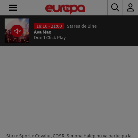
18:10 - 21:00
Starea de Bine
ACASĂ
Ava Max
Don't Click Play
ȘTIRI
RADIO
CONCURSURI
PODCAST
ASCULTĂ
LIVE
Știri
>
Sport
> Covaliu, COSR: Simona Halep nu va participa la