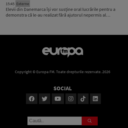
15:45
Externe
Elevii din Danemarca își vor susține oral lucrările pentru a
demonstra că le-au realizat fără ajutorul nepermis al…
Copyright © Europa FM. Toate drepturile rezervate. 2026
SOCIAL