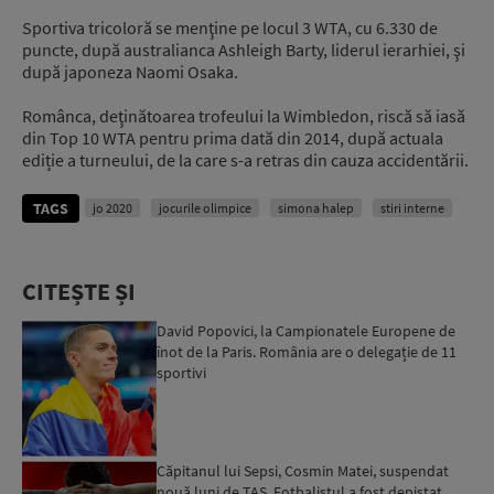
Sportiva tricoloră se menţine pe locul 3 WTA, cu 6.330 de
puncte, după australianca Ashleigh Barty, liderul ierarhiei, şi
după japoneza Naomi Osaka.
Românca, deţinătoarea trofeului la Wimbledon, riscă să iasă
din Top 10 WTA pentru prima dată din 2014, după actuala
ediție a turneului, de la care s-a retras din cauza accidentării.
TAGS
jo 2020
jocurile olimpice
simona halep
stiri interne
CITEȘTE ȘI
David Popovici, la Campionatele Europene de
înot de la Paris. România are o delegație de 11
sportivi
Căpitanul lui Sepsi, Cosmin Matei, suspendat
nouă luni de TAS. Fotbalistul a fost depistat