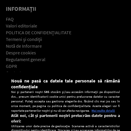
INFORMAŢII
FAQ
Valori editoriale
POLITICA DE CONFIDENŢIALITATE
Termeni şi condiţii
Notă de Informare
Despre cookies
Regulament general
GDPR
Contact
Nouă ne pasă ca datele tale personale să rămână
Descarcă gratuit aplicaţia Europa FM pentru smartphone:
confidențiale
Noi și partenerii noștri
585
stocăm și/sau accesăm informații pe dispozitivul
dvs., precum identificatorii cookie unici pentru prelucrarea datelor cu caracter
personal. Puteți accepta sau gestiona alegerile dvs. făcând clic mai jos sau în
orice moment, pe pagina cu politica de confidențialitate. Aceste alegeri vor fi
raportate partenerilor noștri și nu vă vor afecta navigarea.
Mai multe detalii
Atât noi, cât și partenerii noștri prelucrăm datele pentru a
oferi:
Utilizarea unor date precise de geolocație. Scanarea activă a caracteristicilor
dispozitivului pentru identificare. Stocarea și/sau accesarea informațiilor de pe