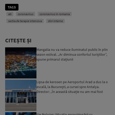
TAGS
ati
coronavirus
coronavirus in romania
sectia de terapie intensiva
stiri interne
CITEȘTE ȘI
Mangalia nu va reduce iluminatul public în plin
sezon estival. „Ar diminua confortul turiștilor”,
spune primarul stațiunii
Lipsa de kerosen pe Aeroportul Arad a dus la o
escală, la București, a cursei spre Antalya.
Director: „În această situație nu am mai fost
deloc”...
Ilie Bolojan: Situaţia aprovizionării cu