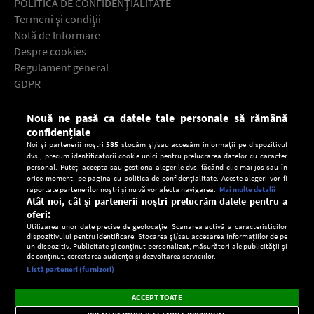
POLITICA DE CONFIDENŢIALITATE
Termeni şi condiţii
Notă de Informare
Despre cookies
Regulament general
GDPR
Contact
Nouă ne pasă ca datele tale personale să rămână
Descarcă gratuit aplicaţia Europa FM pentru smartphone:
confidențiale
Noi și partenerii noștri
585
stocăm și/sau accesăm informații pe dispozitivul
dvs., precum identificatorii cookie unici pentru prelucrarea datelor cu caracter
personal. Puteți accepta sau gestiona alegerile dvs. făcând clic mai jos sau în
orice moment, pe pagina cu politica de confidențialitate. Aceste alegeri vor fi
raportate partenerilor noștri și nu vă vor afecta navigarea.
Mai multe detalii
Atât noi, cât și partenerii noștri prelucrăm datele pentru a
oferi:
Utilizarea unor date precise de geolocație. Scanarea activă a caracteristicilor
dispozitivului pentru identificare. Stocarea și/sau accesarea informațiilor de pe
un dispozitiv. Publicitate și conținut personalizat, măsurători ale publicității și
de conținut, cercetarea audienței și dezvoltarea serviciilor.
Setări:
Listă parteneri (furnizori)
Ascultă Europa FM în aplicație
Dark
×
Instalează
Radio live, podcasturi, știri și alerte
ACCEPT TOATE
Mode
importante.