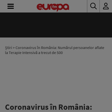
ACASĂ
ȘTIRI
RADIO
Știri
> Coronavirus în România: Numărul persoanelor aflate
la Terapie Intensivă a trecut de 500
CONCURSURI
PODCAST
ASCULTĂ
LIVE
Coronavirus în România: