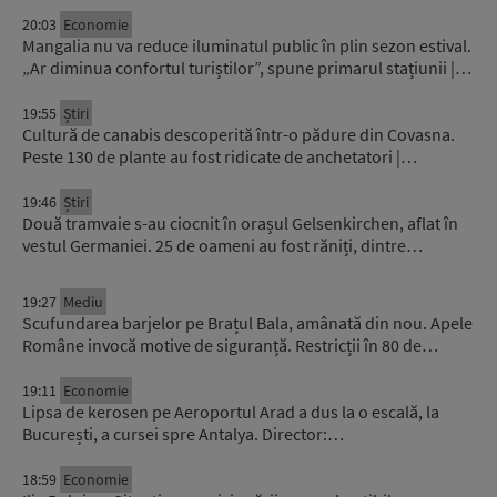
20:03
Economie
Mangalia nu va reduce iluminatul public în plin sezon estival.
„Ar diminua confortul turiștilor”, spune primarul stațiunii |…
19:55
Știri
Cultură de canabis descoperită într-o pădure din Covasna.
Peste 130 de plante au fost ridicate de anchetatori |…
19:46
Știri
Două tramvaie s-au ciocnit în orașul Gelsenkirchen, aflat în
vestul Germaniei. 25 de oameni au fost răniți, dintre…
19:27
Mediu
Scufundarea barjelor pe Brațul Bala, amânată din nou. Apele
Române invocă motive de siguranță. Restricții în 80 de…
19:11
Economie
Lipsa de kerosen pe Aeroportul Arad a dus la o escală, la
București, a cursei spre Antalya. Director:…
18:59
Economie