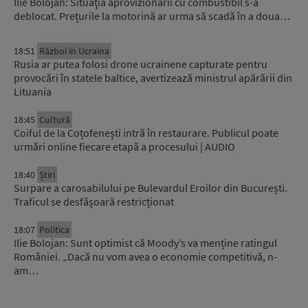
Ilie Bolojan: Situaţia aprovizionării cu combustibil s-a
deblocat. Prețurile la motorină ar urma să scadă în a doua…
18:51
Război în Ucraina
Rusia ar putea folosi drone ucrainene capturate pentru
provocări în statele baltice, avertizează ministrul apărării din
Lituania
18:45
Cultură
Coiful de la Coțofenești intră în restaurare. Publicul poate
urmări online fiecare etapă a procesului | AUDIO
18:40
Știri
Surpare a carosabilului pe Bulevardul Eroilor din București.
Traficul se desfășoară restricționat
18:07
Politica
Ilie Bolojan: Sunt optimist că Moody’s va menține ratingul
României. „Dacă nu vom avea o economie competitivă, n-
am…