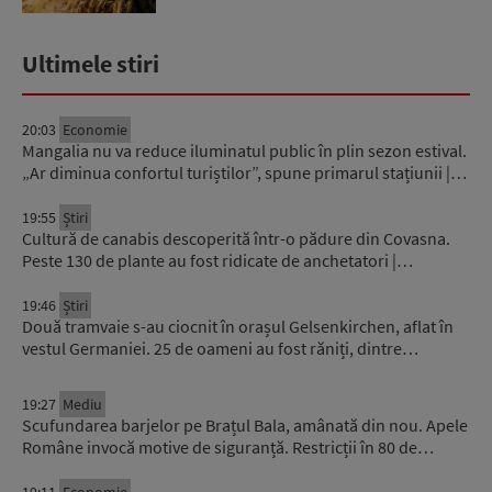
Ultimele stiri
20:03
Economie
Mangalia nu va reduce iluminatul public în plin sezon estival.
„Ar diminua confortul turiștilor”, spune primarul stațiunii |…
19:55
Știri
Cultură de canabis descoperită într-o pădure din Covasna.
Peste 130 de plante au fost ridicate de anchetatori |…
19:46
Știri
Două tramvaie s-au ciocnit în orașul Gelsenkirchen, aflat în
vestul Germaniei. 25 de oameni au fost răniți, dintre…
19:27
Mediu
Scufundarea barjelor pe Brațul Bala, amânată din nou. Apele
Române invocă motive de siguranță. Restricții în 80 de…