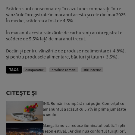
Scăderi sunt consemnate și în cazul unei comparații între
vânzările înregistrate în mai anul acesta și cele din mai 2025.
În medie, scăderea a fost de 4,5%.
În mai anul acesta, vânzările de carburanți au înregistrat o
scădere de 5,5% față de mai anul trecut.
Declin și pentru vânzările de produse nealimentare (-4,8%),
și pentru produsele alimentare, băuturi și tutun (-3,5%).
TAGS
cumparaturi
produse romani
stiri interne
CITEȘTE ȘI
INS: Românii cumpără mai puțin. Comerțul cu
amănuntul a scăzut cu 5,7% în prima jumătate
a anului
Mangalia nu va reduce iluminatul public în plin
sezon estival. „Ar diminua confortul turiștilor”,