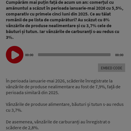
Cumpărăm mai puțin față de acum un an: comerțul cu
amănuntul a scăzut în perioada ianuarie-mai 2026 cu 5,5%,
comparativ cu primele cinci luni din 2025. Ce au tăiat
românii de pe lista de cumpărături? Au scăzut cu 8%
vânzările de produse nealimentare și cu 3,7% cele de
băuturi și tutun. Iar vânzările de carburanți s-au redus cu
3%.
Audio
00:00
00:00
Player
EMBED CODE
În perioada ianuarie-mai 2026, scăderile înregistrate la
vânzările de produse nealimentare au fost de 7,9%, față de
perioada similară din 2025.
Vânzările de produse alimentare, băuturi și tutun s-au redus
cu 3,7%.
De asemenea, vânzările de carburanți au înregistrat o
scădere de 2,8%.