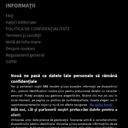
INFORMAŢII
FAQ
Valori editoriale
POLITICA DE CONFIDENŢIALITATE
Termeni şi condiţii
Notă de Informare
Despre cookies
Regulament general
GDPR
Contact
Nouă ne pasă ca datele tale personale să rămână
Descarcă gratuit aplicaţia Europa FM pentru smartphone:
confidențiale
Noi și partenerii noștri
585
stocăm și/sau accesăm informații pe dispozitivul
dvs., precum identificatorii cookie unici pentru prelucrarea datelor cu caracter
personal. Puteți accepta sau gestiona alegerile dvs. făcând clic mai jos sau în
orice moment, pe pagina cu politica de confidențialitate. Aceste alegeri vor fi
raportate partenerilor noștri și nu vă vor afecta navigarea.
Mai multe detalii
Atât noi, cât și partenerii noștri prelucrăm datele pentru a
oferi:
Utilizarea unor date precise de geolocație. Scanarea activă a caracteristicilor
dispozitivului pentru identificare. Stocarea și/sau accesarea informațiilor de pe
un dispozitiv. Publicitate și conținut personalizat, măsurători ale publicității și