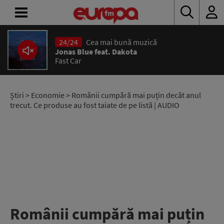
24/24
Cea mai bună muzică
ACASĂ
Jonas Blue feat. Dakota
Fast Car
ȘTIRI
RADIO
Știri
>
Economie
> Românii cumpără mai puțin decât anul
trecut. Ce produse au fost taiate de pe listă | AUDIO
CONCURSURI
PODCAST
ASCULTĂ
LIVE
Românii cumpără mai puțin