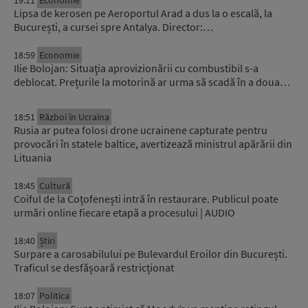
19:11
Economie
Lipsa de kerosen pe Aeroportul Arad a dus la o escală, la
București, a cursei spre Antalya. Director:…
18:59
Economie
Ilie Bolojan: Situaţia aprovizionării cu combustibil s-a
deblocat. Prețurile la motorină ar urma să scadă în a doua…
18:51
Război în Ucraina
Rusia ar putea folosi drone ucrainene capturate pentru
provocări în statele baltice, avertizează ministrul apărării din
Lituania
18:45
Cultură
Coiful de la Coțofenești intră în restaurare. Publicul poate
urmări online fiecare etapă a procesului | AUDIO
18:40
Știri
Surpare a carosabilului pe Bulevardul Eroilor din București.
Traficul se desfășoară restricționat
18:07
Politica