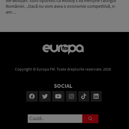
Ilie Bolojan: Sunt optimist că Moody’s va menține ratingul
României. „Dacă nu vom avea o economie competitivă, n-
am…
Copyright © Europa FM. Toate drepturile rezervate. 2026
SOCIAL