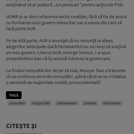
susținând că ar putea fi „
un paravan”
pentru acțiunile PSD.
UDMR și-ar dori refacerea vechii coaliției, fără să fie de acord
cu formarea unui guvern minoritar sau a unuia din care să
facă parte AUR.
Pe de altă parte, AUR a anunțat că nu renunță la ideea
alegerilor anticipate dacă Parlamentul nu va reuși să susțină
un nou guvern. Liderul AUR, George Simion, i-a spus
președintelui Dan că își asumă intrarea la guvernare.
La finalul consultărilor de pe 18 mai, Nicușor Dan a transmis
că va continua seria de consultări „până când se va cristaliza
o variantă de majoritate solidă, prooccidentală”.
TAGS
consultari
nicușor dan
parlamentari
premier
stiri interne
CITEȘTE ȘI