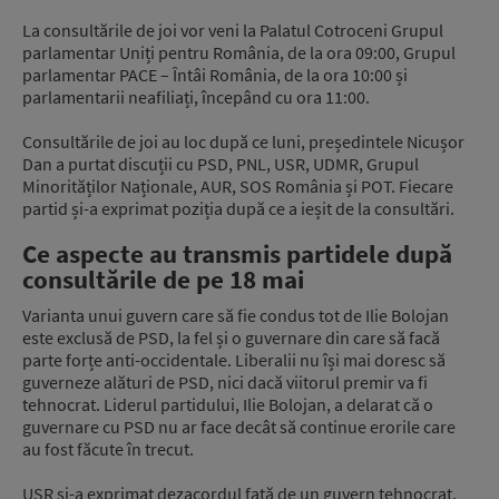
La consultările de joi vor veni la Palatul Cotroceni Grupul
parlamentar Uniți pentru România, de la ora 09:00, Grupul
parlamentar PACE – Întâi România, de la ora 10:00 și
parlamentarii neafiliați, începând cu ora 11:00.
Consultările de joi au loc după ce luni, președintele Nicușor
Dan a purtat discuții cu PSD, PNL, USR, UDMR, Grupul
Minorităților Naționale, AUR, SOS România și POT. Fiecare
partid și-a exprimat poziția după ce a ieșit de la consultări.
Ce aspecte au transmis partidele după
consultările de pe 18 mai
Varianta unui guvern care să fie condus tot de Ilie Bolojan
este exclusă de PSD, la fel și o guvernare din care să facă
parte forțe anti-occidentale. Liberalii nu își mai doresc să
guverneze alături de PSD, nici dacă viitorul premir va fi
tehnocrat. Liderul partidului, Ilie Bolojan, a delarat că o
guvernare cu PSD nu ar face decât să continue erorile care
au fost făcute în trecut.
USR și-a exprimat dezacordul față de un guvern tehnocrat,