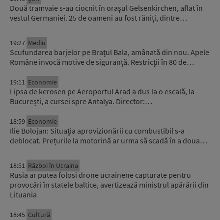
Două tramvaie s-au ciocnit în orașul Gelsenkirchen, aflat în
vestul Germaniei. 25 de oameni au fost răniți, dintre…
19:27
Mediu
Scufundarea barjelor pe Brațul Bala, amânată din nou. Apele
Române invocă motive de siguranță. Restricții în 80 de…
19:11
Economie
Lipsa de kerosen pe Aeroportul Arad a dus la o escală, la
București, a cursei spre Antalya. Director:…
18:59
Economie
Ilie Bolojan: Situaţia aprovizionării cu combustibil s-a
deblocat. Prețurile la motorină ar urma să scadă în a doua…
18:51
Război în Ucraina
Rusia ar putea folosi drone ucrainene capturate pentru
provocări în statele baltice, avertizează ministrul apărării din
Lituania
18:45
Cultură