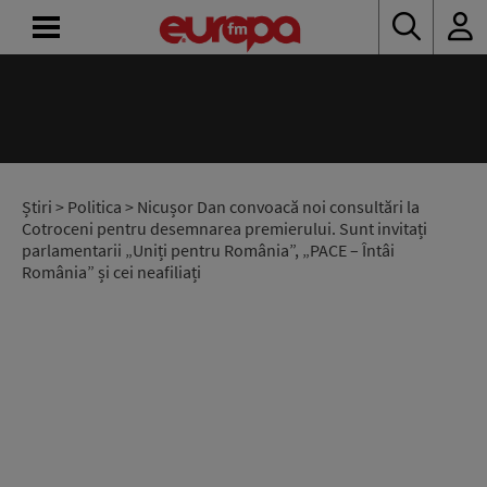
ACASĂ
ȘTIRI
RADIO
Știri
>
Politica
> Nicușor Dan convoacă noi consultări la
Cotroceni pentru desemnarea premierului. Sunt invitați
parlamentarii „Uniți pentru România”, „PACE – Întâi
CONCURSURI
România” și cei neafiliați
PODCAST
ASCULTĂ
LIVE