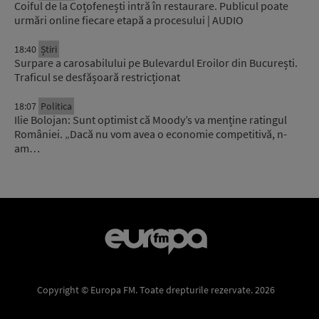
Coiful de la Coțofenești intră în restaurare. Publicul poate
urmări online fiecare etapă a procesului | AUDIO
18:40
Știri
Surpare a carosabilului pe Bulevardul Eroilor din București.
Traficul se desfășoară restricționat
18:07
Politica
Ilie Bolojan: Sunt optimist că Moody’s va menține ratingul
României. „Dacă nu vom avea o economie competitivă, n-
am…
Copyright © Europa FM. Toate drepturile rezervate. 2026