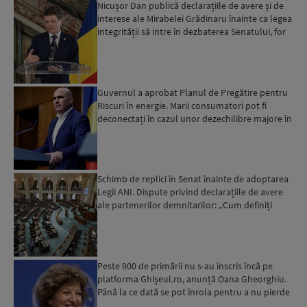
Nicușor Dan publică declarațiile de avere și de
interese ale Mirabelei Grădinaru înainte ca legea
integrității să intre în dezbaterea Senatului, for
d...
Guvernul a aprobat Planul de Pregătire pentru
Riscuri în energie. Marii consumatori pot fi
deconectați în cazul unor dezechilibre majore în
sistemul e...
Schimb de replici în Senat înainte de adoptarea
Legii ANI. Dispute privind declarațiile de avere
ale partenerilor demnitarilor: „Cum definiți
amantele...
Peste 900 de primării nu s-au înscris încă pe
platforma Ghișeul.ro, anunță Oana Gheorghiu.
Până la ce dată se pot înrola pentru a nu pierde
fondurile ...