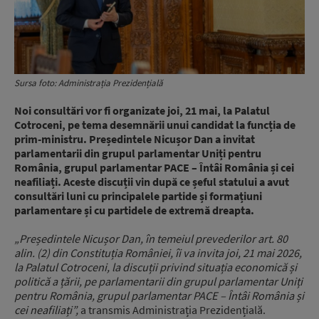
Sursa foto: Administrația Prezidențială
Noi consultări vor fi organizate joi, 21 mai, la Palatul
Cotroceni, pe tema desemnării unui candidat la funcția de
prim-ministru. Președintele Nicușor Dan a invitat
parlamentarii din grupul parlamentar Uniți pentru
România, grupul parlamentar PACE – Întâi România și cei
neafiliați. Aceste discuții vin după ce șeful statului a avut
consultări luni cu principalele partide și formațiuni
parlamentare și cu partidele de extremă dreapta.
„Președintele Nicușor Dan, în temeiul prevederilor art. 80
alin. (2) din Constituția României, îi va invita joi, 21 mai 2026,
la Palatul Cotroceni, la discuții privind situația economică și
politică a țării, pe parlamentarii din grupul parlamentar Uniți
pentru România, grupul parlamentar PACE – Întâi România și
cei neafiliați”,
a transmis Administrația Prezidențială.