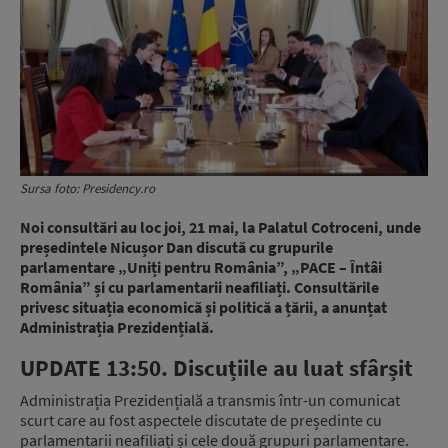
Sursa foto: Presidency.ro
Noi consultări au loc joi, 21 mai, la Palatul Cotroceni, unde
președintele Nicușor Dan discută cu grupurile
parlamentare „Uniți pentru România”, „PACE – Întâi
România” și cu parlamentarii neafiliați. Consultările
privesc situația economică și politică a țării, a anunțat
Administrația Prezidențială.
UPDATE 13:50. Discuțiile au luat sfârșit
Administrația Prezidențială a transmis într-un comunicat
scurt care au fost aspectele discutate de președinte cu
parlamentarii neafiliați și cele două grupuri parlamentare.