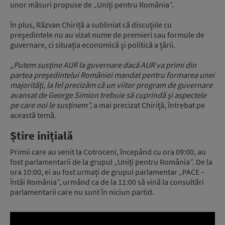
unor măsuri propuse de „Uniţi pentru România”.
În plus, Răzvan Chiriță a subliniat că discuţiile cu
preşedintele nu au vizat nume de premieri sau formule de
guvernare, ci situaţia economică şi politică a ţării.
„Putem susţine AUR la guvernare dacă AUR va primi din
partea preşedintelui României mandat pentru formarea unei
majorităţi, la fel precizăm că un viitor program de guvernare
avansat de George Simion trebuie să cuprindă şi aspectele
pe care noi le susţinem”,
a mai precizat Chiriţă, întrebat pe
această temă.
Știre inițială
Primii care au venit la Cotroceni, începând cu ora 09:00, au
fost parlamentarii de la grupul „Uniți pentru România”. De la
ora 10:00, ei au fost urmați de grupul parlamentar „PACE –
Întâi România”, urmând ca de la 11:00 să vină la consultări
parlamentarii care nu sunt în niciun partid.
Video