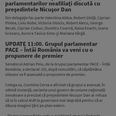
parlamentarilor neafiliaţi discută cu
preşedintele Nicuşor Dan
Din delegaţie fac parte Valentina Aldea, Robert Ghiţă, Ciprian
Pintea, Liviu Robe, Victoria Stoiciu, Robert Alecu, George
Becali, Ciprian Ciubuc, Dumitru Coarnă, Raisa Enachi, Ioana
Grosaru, Aurora Tasica-Simu şi Mariana Vârgă.
UPDATE 11:00. Grupul parlamentar
PACE – Întâi România va veni cu o
propunere de premier
Senatorul Adrian Peiu, de la Grupul parlamentar PACE – Întâi
România, a declarat JOI, după consultări, că săptămâna
viitoare va fi avansată o propunere de premier.
Colega sa, Cosmina Cerva a afirmat că grupul a avansat, în
ultimă instanţă, varianta unui guvern de uniune naţională.
Senatoare a precizat că președintele Nicușor Dan ar refuza
să ia în calcul AUR la guvernare mai degrabă pentru că ar
dăuna imaginii țării pe plan extern.
„Domnul preşedinte vede o problemă atunci când este