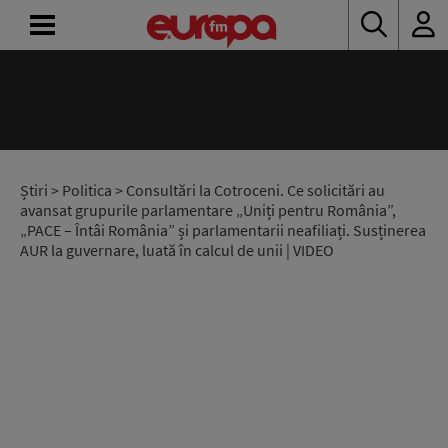
ACASĂ
ȘTIRI
RADIO
Știri
>
Politica
> Consultări la Cotroceni. Ce solicitări au
avansat grupurile parlamentare „Uniți pentru România”,
„PACE – Întâi România” și parlamentarii neafiliați. Susținerea
CONCURSURI
AUR la guvernare, luată în calcul de unii | VIDEO
PODCAST
ASCULTĂ
LIVE