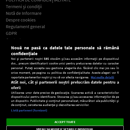
Termeni şi condiţii
Notă de Informare
Despre cookies
Regulament general
GDPR
Contact
Nouă ne pasă ca datele tale personale să rămână
Descarcă gratuit aplicaţia Europa FM pentru smartphone:
confidențiale
Noi și partenerii noștri
585
stocăm și/sau accesăm informații pe dispozitivul
dvs., precum identificatorii cookie unici pentru prelucrarea datelor cu caracter
personal. Puteți accepta sau gestiona alegerile dvs. făcând clic mai jos sau în
orice moment, pe pagina cu politica de confidențialitate. Aceste alegeri vor fi
raportate partenerilor noștri și nu vă vor afecta navigarea.
Mai multe detalii
Atât noi, cât și partenerii noștri prelucrăm datele pentru a
oferi:
Utilizarea unor date precise de geolocație. Scanarea activă a caracteristicilor
dispozitivului pentru identificare. Stocarea și/sau accesarea informațiilor de pe
un dispozitiv. Publicitate și conținut personalizat, măsurători ale publicității și
de conținut, cercetarea audienței și dezvoltarea serviciilor.
Setări:
Listă parteneri (furnizori)
Ascultă Europa FM în aplicație
Dark
×
Instalează
Radio live, podcasturi, știri și alerte
ACCEPT TOATE
Mode
importante.
VREAU SA MODIFIC SETARILE INDIVIDUAL