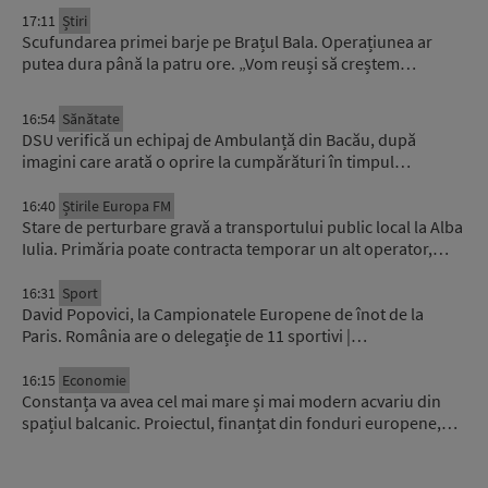
17:11
Știri
Scufundarea primei barje pe Brațul Bala. Operațiunea ar
putea dura până la patru ore. „Vom reuși să creștem…
16:54
Sănătate
DSU verifică un echipaj de Ambulanță din Bacău, după
imagini care arată o oprire la cumpărături în timpul…
16:40
Știrile Europa FM
Stare de perturbare gravă a transportului public local la Alba
Iulia. Primăria poate contracta temporar un alt operator,…
16:31
Sport
David Popovici, la Campionatele Europene de înot de la
Paris. România are o delegație de 11 sportivi |…
16:15
Economie
Constanța va avea cel mai mare și mai modern acvariu din
spațiul balcanic. Proiectul, finanțat din fonduri europene,…