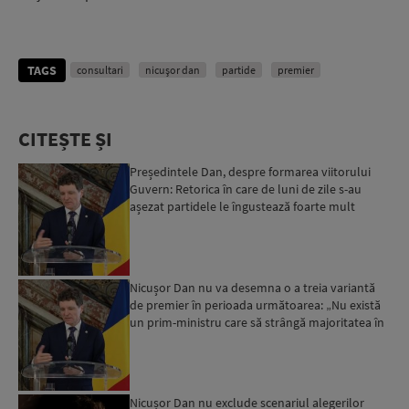
TAGS
consultari
nicușor dan
partide
premier
CITEȘTE ȘI
Președintele Dan, despre formarea viitorului
Guvern: Retorica în care de luni de zile s-au
așezat partidele le îngustează foarte mult
spațiul de negoc...
Nicușor Dan nu va desemna o a treia variantă
de premier în perioada următoarea: „Nu există
un prim-ministru care să strângă majoritatea în
momentul de...
Nicușor Dan nu exclude scenariul alegerilor