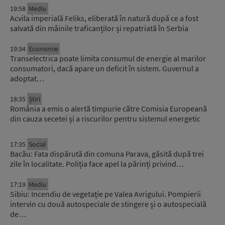
19:58
Mediu
Acvila imperială Feliks, eliberată în natură după ce a fost
salvată din mâinile traficanților și repatriată în Serbia
19:34
Economie
Transelectrica poate limita consumul de energie al marilor
consumatori, dacă apare un deficit în sistem. Guvernul a
adoptat…
18:35
Știri
România a emis o alertă timpurie către Comisia Europeană
din cauza secetei și a riscurilor pentru sistemul energetic
17:35
Social
Bacău: Fata dispărută din comuna Parava, găsită după trei
zile în localitate. Poliția face apel la părinți privind…
17:19
Mediu
Sibiu: Incendiu de vegetație pe Valea Avrigului. Pompierii
intervin cu două autospeciale de stingere și o autospecială
de…