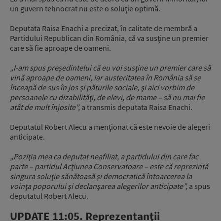
un guvern tehnocrat nu este o soluţie optimă.
Deputata Raisa Enachi a precizat, în calitate de membră a
Partidului Republican din România, că va susţine un premier
care să fie aproape de oameni.
„I-am spus preşedintelui că eu voi susţine un premier care să
vină aproape de oameni, iar austeritatea în România să se
înceapă de sus în jos şi păturile sociale, şi aici vorbim de
persoanele cu dizabilităţi, de elevi, de mame – să nu mai fie
atât de mult înjosite”,
a transmis deputata Raisa Enachi.
Deputatul Robert Alecu a menţionat că este nevoie de alegeri
anticipate.
„Poziţia mea ca deputat neafiliat, a partidului din care fac
parte – partidul Acţiunea Conservatoare – este că reprezintă
singura soluţie sănătoasă şi democratică întoarcerea la
voinţa poporului şi declanşarea alegerilor anticipate”,
a spus
deputatul Robert Alecu.
UPDATE 11:05. Reprezentanţii