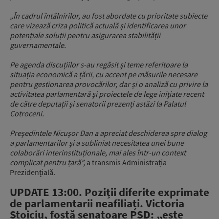
„În cadrul întâlnirilor, au fost abordate cu prioritate subiecte
care vizează criza politică actuală și identificarea unor
potențiale soluții pentru asigurarea stabilității
guvernamentale.
Pe agenda discuțiilor s-au regăsit și teme referitoare la
situația economică a țării, cu accent pe măsurile necesare
pentru gestionarea provocărilor, dar și o analiză cu privire la
activitatea parlamentară și proiectele de lege inițiate recent
de către deputații și senatorii prezenți astăzi la Palatul
Cotroceni.
Președintele Nicușor Dan a apreciat deschiderea spre dialog
a parlamentarilor și a subliniat necesitatea unei bune
colaborări interinstituționale, mai ales într-un context
complicat pentru țară”,
a transmis Administrația
Prezidențială.
UPDATE 13:00. Poziții diferite exprimate
de parlamentarii neafiliați. Victoria
Stoiciu, fostă senatoare PSD: „este