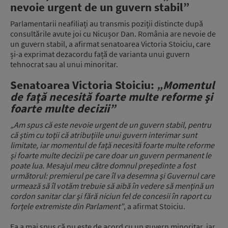
nevoie urgent de un guvern stabil”
Parlamentarii neafiliați au transmis poziții distincte după
consultările avute joi cu Nicușor Dan. România are nevoie de
un guvern stabil, a afirmat senatoarea Victoria Stoiciu, care
și-a exprimat dezacordu față de varianta unui guvern
tehnocrat sau al unui minoritar.
Senatoarea Victoria Stoiciu:
„Momentul
de faţă necesită foarte multe reforme şi
foarte multe decizii”
„Am spus că este nevoie urgent de un guvern stabil, pentru
că ştim cu toţii că atribuţiile unui guvern interimar sunt
limitate, iar momentul de faţă necesită foarte multe reforme
şi foarte multe decizii pe care doar un guvern permanent le
poate lua. Mesajul meu către domnul preşedinte a fost
următorul: premierul pe care îl va desemna şi Guvernul care
urmează să îl votăm trebuie să aibă în vedere să menţină un
cordon sanitar clar şi fără niciun fel de concesii în raport cu
forţele extremiste din Parlament”
, a afirmat Stoiciu.
Ea a mai spus că nu este de acord cu un guvern minoritar, iar