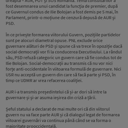
dreapta – AUR, POT și SOS România. Tema consultărilor a
fost desemnarea unui candidat la funcția de premier, după
ce Guvernul condus de Ilie Bolojan a fost demis pe 5 mai, în
Parlament, printr-o moțiune de cenzură depusă de AUR și
PSD.
În ce privește formarea viitorului Guvern, pozițiile partidelor
sunt pe alocuri diametral opuse. PNL exclude orice
guvernare alături de PSD și spune că va trece în opoziție dacă
social-democrații vor fi la conducerea Executivului. La rândul
său, PSD refuză categoric un guvern care să fie condus tot de
Ilie Bolojan. Social-democrații au transmis că nu vor nici
forțe anti-occidentale în viitoarea formulă de guvernare. Nici
USR nu acceptă un guvern din care să facă parte și PSD, în
timp ce UDMR ar vrea refacerea coaliției.
AUR i-a transmis președintelui că și-ar dori să intre la
guvernare și și-ar asuma ieșirea din criză a țării.
Șeful statului a declarat de mai multe ori că din viitorul
guvern nu va face parte AUR și că dialogul legat de formarea
viitoarei guvernări va continua până când se va forma o
majoritate prooccidentală.