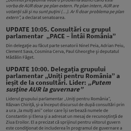
vorba de AUR doar pe plan extern. Pe plan intern, AUR are
votanţii săi şi nu sunt puţini (…). Ar fi doar problema pe plan
extern”,
a declarat senatoarea.
UPDATE 10:05. Consultări cu grupul
parlamentar
„PACE – Întâi România”
Din delegaţie au făcut parte senatorii Ninel Peia, Adrian Peiu,
Clement Sava, Cosmina Cerva, Paul Gheorghe şi deputatul
Mădălin Făget.
UPDATE 10:00. Delegația grupului
parlamentar „Uniți pentru România” a
ieșit de la consultări. Lider:
„Putem
susţine AUR la guvernare”
Liderul grupului parlamentar „Uniți pentru România”,
Răzvan Chiriță, și-a început discursul de după consultări prin
a ura „la mulți ani” celor care își serbează numele de
Constantin și Elena și a adresat un mesaj de recunoștință de
Ziua Eroilor. El a precizat că sprijinul pentru viitorul guvern
este condiţionat de includerea în programul de guvernare a