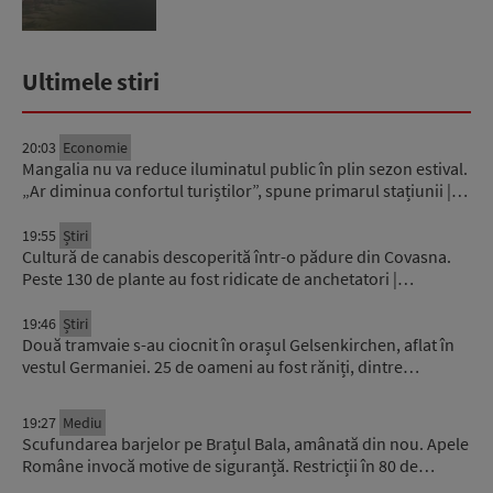
Ultimele stiri
20:03
Economie
Mangalia nu va reduce iluminatul public în plin sezon estival.
„Ar diminua confortul turiștilor”, spune primarul stațiunii |…
19:55
Știri
Cultură de canabis descoperită într-o pădure din Covasna.
Peste 130 de plante au fost ridicate de anchetatori |…
19:46
Știri
Două tramvaie s-au ciocnit în orașul Gelsenkirchen, aflat în
vestul Germaniei. 25 de oameni au fost răniți, dintre…
19:27
Mediu
Scufundarea barjelor pe Brațul Bala, amânată din nou. Apele
Române invocă motive de siguranță. Restricții în 80 de…