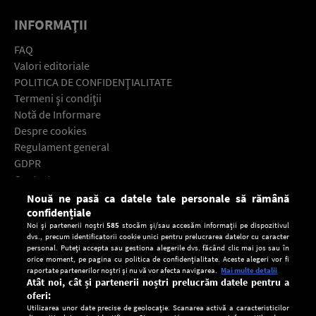
INFORMAŢII
FAQ
Valori editoriale
POLITICA DE CONFIDENŢIALITATE
Termeni şi condiţii
Notă de Informare
Despre cookies
Regulament general
GDPR
Contact
Nouă ne pasă ca datele tale personale să rămână
Descarcă gratuit aplicaţia Europa FM pentru smartphone:
confidențiale
Noi și partenerii noștri
585
stocăm și/sau accesăm informații pe dispozitivul
dvs., precum identificatorii cookie unici pentru prelucrarea datelor cu caracter
personal. Puteți accepta sau gestiona alegerile dvs. făcând clic mai jos sau în
orice moment, pe pagina cu politica de confidențialitate. Aceste alegeri vor fi
raportate partenerilor noștri și nu vă vor afecta navigarea.
Mai multe detalii
Atât noi, cât și partenerii noștri prelucrăm datele pentru a
oferi:
Utilizarea unor date precise de geolocație. Scanarea activă a caracteristicilor