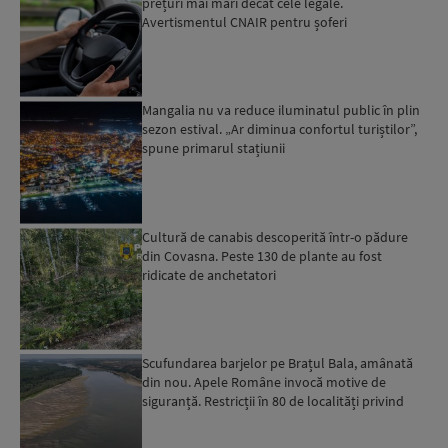
prețuri mai mari decât cele legale.
Avertismentul CNAIR pentru șoferi
Mangalia nu va reduce iluminatul public în plin
sezon estival. „Ar diminua confortul turiștilor”,
spune primarul stațiunii
Cultură de canabis descoperită într-o pădure
din Covasna. Peste 130 de plante au fost
ridicate de anchetatori
Scufundarea barjelor pe Brațul Bala, amânată
din nou. Apele Române invocă motive de
siguranță. Restricții în 80 de localități privind
alimentarea cu a...