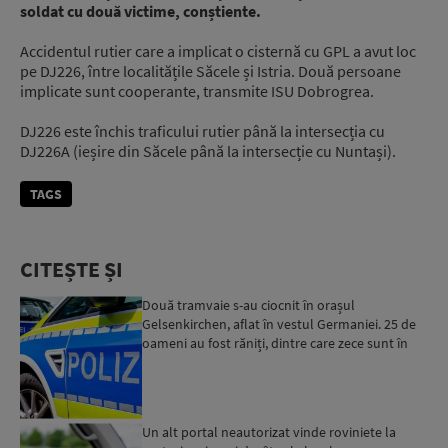
soldat cu două victime, conștiente.
Accidentul rutier care a implicat o
cisternă
cu GPL a avut loc
pe DJ226,
între
localitățile
Săcele
și
Istria. Două persoane
implicate sunt cooperante, transmite ISU Dobrogrea.
DJ226 este
închis
traficului rutier
până
la
intersecția
cu
DJ226A (
ieșire
din
Săcele
până
la
intersecție
cu
Nuntași
).
TAGS
CITEȘTE ȘI
Două tramvaie s-au ciocnit în orașul
Gelsenkirchen, aflat în vestul Germaniei. 25 de
oameni au fost răniți, dintre care zece sunt în
stare gravă...
Un alt portal neautorizat vinde roviniete la