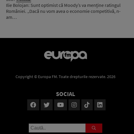
Ilie Bolojan: Sunt optimist că Moody’s va menține ratingul
României. „Dacă nu vom avea o economie competitivă, n-
am…
Copyright © Europa FM. Toate drepturile rezervate. 2026
SOCIAL