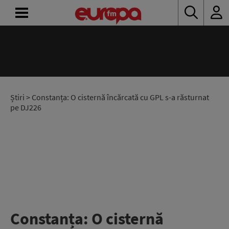
ACASĂ
ȘTIRI
RADIO
Știri
> Constanța: O cisternă încărcată cu GPL s-a răsturnat
pe DJ226
CONCURSURI
PODCAST
ASCULTĂ
LIVE
Constanța: O cisternă