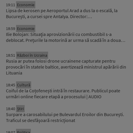
19:11
Economie
Lipsa de kerosen pe Aeroportul Arad a dus la o escală, la
București, a cursei spre Antalya. Director:…
18:59
Economie
Ilie Bolojan: Situaţia aprovizionării cu combustibil s-a
deblocat. Prețurile la motorină ar urma să scadă în a doua…
18:51
Război în Ucraina
Rusia ar putea folosi drone ucrainene capturate pentru
provocări în statele baltice, avertizează ministrul apărării din
Lituania
18:45
Cultură
Coiful de la Coțofenești intră în restaurare. Publicul poate
urmări online fiecare etapă a procesului | AUDIO
18:40
Știri
Surpare a carosabilului pe Bulevardul Eroilor din București.
Traficul se desfășoară restricționat
18:07
Politica