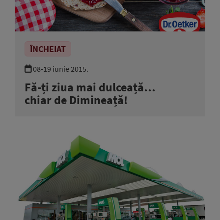
ÎNCHEIAT
08-19 iunie 2015.
Fă-ți ziua mai dulceață…
chiar de Dimineață!