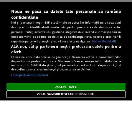
Nouă ne pasă ca datele tale personale să rămână
confidențiale
Noi și partenerii noștri
585
stocăm și/sau accesăm informații pe dispozitivul
dvs., precum identificatorii cookie unici pentru prelucrarea datelor cu caracter
personal. Puteți accepta sau gestiona alegerile dvs. făcând clic mai jos sau în
orice moment, pe pagina cu politica de confidențialitate. Aceste alegeri vor fi
raportate partenerilor noștri și nu vă vor afecta navigarea.
Mai multe detalii
Atât noi, cât și partenerii noștri prelucrăm datele pentru a
oferi:
Utilizarea unor date precise de geolocație. Scanarea activă a caracteristicilor
dispozitivului pentru identificare. Stocarea și/sau accesarea informațiilor de pe
un dispozitiv. Publicitate și conținut personalizat, măsurători ale publicității și
de conținut, cercetarea audienței și dezvoltarea serviciilor.
Setări:
Listă parteneri (furnizori)
Ascultă Europa FM în aplicație
Dark
×
Instalează
Radio live, podcasturi, știri și alerte
ACCEPT TOATE
Mode
importante.
VREAU SA MODIFIC SETARILE INDIVIDUAL
CONFIDENŢIALITATE