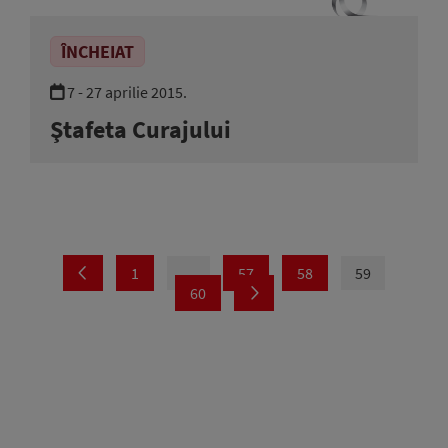
ÎNCHEIAT
7 - 27 aprilie 2015.
Ştafeta Curajului
1
…
57
58
59
60