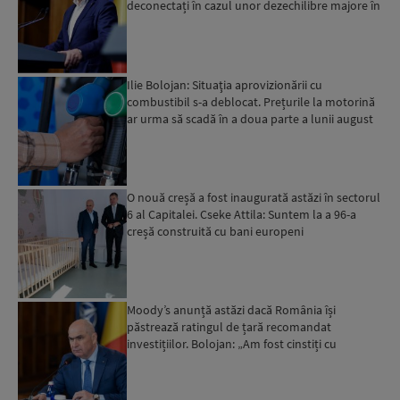
deconectați în cazul unor dezechilibre majore în
sistemul e...
Ilie Bolojan: Situaţia aprovizionării cu
combustibil s-a deblocat. Prețurile la motorină
ar urma să scadă în a doua parte a lunii august
O nouă creșă a fost inaugurată astăzi în sectorul
6 al Capitalei. Cseke Attila: Suntem la a 96-a
creșă construită cu bani europeni
Moody’s anunță astăzi dacă România își
păstrează ratingul de țară recomandat
investițiilor. Bolojan: „Am fost cinstiți cu
românii. Am muncit din greu”...