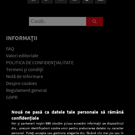
INFORMAŢII
FAQ
Valori editoriale
POLITICA DE CONFIDENŢIALITATE
Termeni şi condiţii
Notă de Informare
Despre cookies
Regulament general
GDPR
Contact
Nouă ne pasă ca datele tale personale să rămână
Descarcă gratuit aplicaţia Europa FM pentru smartphone:
confidențiale
Noi și partenerii noștri
585
stocăm și/sau accesăm informații pe dispozitivul
dvs., precum identificatorii cookie unici pentru prelucrarea datelor cu caracter
personal. Puteți accepta sau gestiona alegerile dvs. făcând clic mai jos sau în