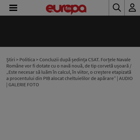
ACASĂ
ȘTIRI
RADIO
Știri
>
Politica
> Concluzii după ședința CSAT. Forțele Navale
Române vor fi dotate cu o navă nouă, de tip corvetă ușoară /
„Este necesar să luăm în calcul, în viitor, o creștere etapizată
CONCURSURI
a procentului din PIB alocat cheltuielilor de apărare” | AUDIO
| GALERIE FOTO
PODCAST
ASCULTĂ
LIVE