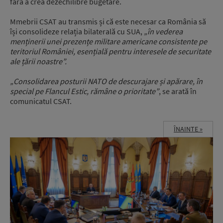
fără a crea dezechilibre bugetare.
Mmebrii CSAT au transmis și că este necesar ca România să
își consolideze relația bilaterală cu SUA,
„în vederea
menținerii unei prezențe militare americane consistente pe
teritoriul României, esențială pentru interesele de securitate
ale țării noastre”.
„Consolidarea posturii NATO de descurajare și apărare, în
special pe Flancul Estic, rămâne o prioritate”
, se arată în
comunicatul CSAT.
ÎNAINTE »