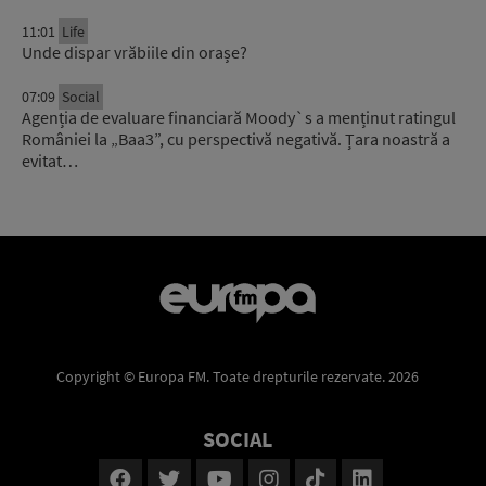
11:01
Life
Unde dispar vrăbiile din orașe?
07:09
Social
Agenția de evaluare financiară Moody`s a menținut ratingul
României la „Baa3”, cu perspectivă negativă. Țara noastră a
evitat…
Copyright © Europa FM. Toate drepturile rezervate. 2026
SOCIAL