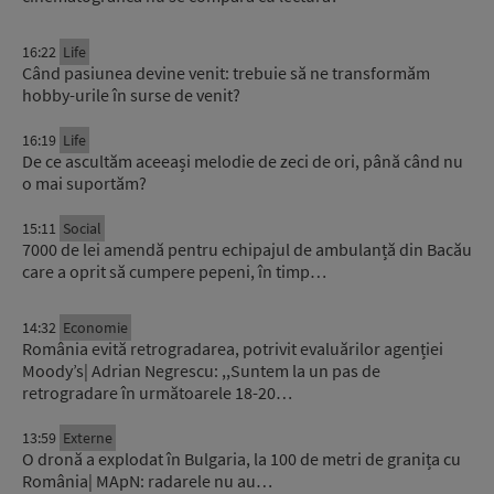
16:22
Life
Când pasiunea devine venit: trebuie să ne transformăm
hobby-urile în surse de venit?
16:19
Life
De ce ascultăm aceeași melodie de zeci de ori, până când nu
o mai suportăm?
15:11
Social
7000 de lei amendă pentru echipajul de ambulanță din Bacău
care a oprit să cumpere pepeni, în timp…
14:32
Economie
România evită retrogradarea, potrivit evaluărilor agenției
Moody’s| Adrian Negrescu: ,,Suntem la un pas de
retrogradare în următoarele 18-20…
13:59
Externe
O dronă a explodat în Bulgaria, la 100 de metri de granița cu
România| MApN: radarele nu au…