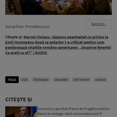
ÎNAINTE »
Sursa foto: Presidency.ro
Citește și:
Marcel Ciolacu, răspuns neașteptat cu privire la
Emil Hurezeanu după ce anterior l-a criticat pentru cum
gestionează relațiile româno-americane: „Doamne ferește!
Ce aveți cu el?” | AUDIO
TAGS
csat
ilie bolojan
securitate
stiri interne
ucraina
CITEȘTE ȘI
Guvernul a aprobat Planul de Pregătire pentru
Riscuri în energie. Marii consumatori pot fi