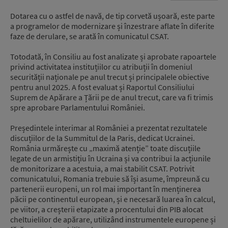
Dotarea cu o astfel de navă, de tip corvetă ușoară, este parte
a programelor de modernizare și înzestrare aflate în diferite
faze de derulare, se arată în comunicatul CSAT.
Totodată, în Consiliu au fost analizate și aprobate rapoartele
privind activitatea instituțiilor cu atribuții în domeniul
securității naționale pe anul trecut și principalele obiective
pentru anul 2025. A fost evaluat și Raportul Consiliului
Suprem de Apărare a Țării pe de anul trecut, care va fi trimis
spre aprobare Parlamentului României.
Președintele interimar al României a prezentat rezultatele
discuțiilor de la Summitul de la Paris, dedicat Ucrainei.
România urmărește cu „maximă atenție” toate discuțiile
legate de un armistițiu în Ucraina și va contribui la acțiunile
de monitorizare a acestuia, a mai stabilit CSAT. Potrivit
comunicatului, Romania trebuie să își asume, împreună cu
partenerii europeni, un rol mai important în menținerea
păcii pe continentul european, și e necesară luarea în calcul,
pe viitor, a creșterii etapizate a procentului din PIB alocat
cheltuielilor de apărare, utilizând instrumentele europene și