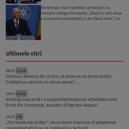
Ilie Bolojan: Sunt optimist că Moody’s va
menține ratingul României. „Dacă nu vom avea
o economie competitivă, n-am făcut nimic”. Ce
spune despre viit...
Ultimele stiri
08:25
Social
Vrancea: Bebeluș de 11 luni, la volan pe un drum public.
Polițiștii au deschis un dosar penal |…
18:53
Social
Instanța Supremă i-a suspendat temporar activitatea unei
firme din Constanța, acuzate că îngropa deșeuri
16:24
Life
„The book was better”: de ce avem impresia că adaptarea
cinematografică nu se compară cu lectura?