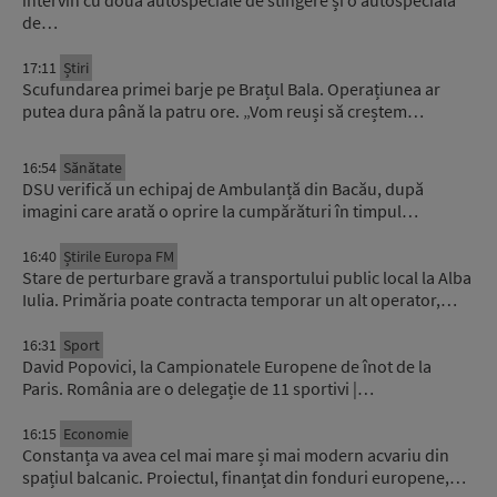
de…
17:11
Știri
Scufundarea primei barje pe Brațul Bala. Operațiunea ar
putea dura până la patru ore. „Vom reuși să creștem…
16:54
Sănătate
DSU verifică un echipaj de Ambulanță din Bacău, după
imagini care arată o oprire la cumpărături în timpul…
16:40
Știrile Europa FM
Stare de perturbare gravă a transportului public local la Alba
Iulia. Primăria poate contracta temporar un alt operator,…
16:31
Sport
David Popovici, la Campionatele Europene de înot de la
Paris. România are o delegație de 11 sportivi |…
16:15
Economie
Constanța va avea cel mai mare și mai modern acvariu din
spațiul balcanic. Proiectul, finanțat din fonduri europene,…