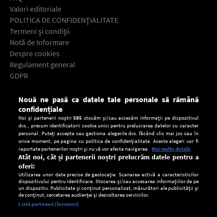
Valori editoriale
POLITICA DE CONFIDENŢIALITATE
Termeni şi condiţii
Notă de Informare
Despre cookies
Regulament general
GDPR
Contact
Nouă ne pasă ca datele tale personale să rămână
Descarcă gratuit aplicaţia Europa FM pentru smartphone:
confidențiale
Noi și partenerii noștri
585
stocăm și/sau accesăm informații pe dispozitivul
dvs., precum identificatorii cookie unici pentru prelucrarea datelor cu caracter
personal. Puteți accepta sau gestiona alegerile dvs. făcând clic mai jos sau în
orice moment, pe pagina cu politica de confidențialitate. Aceste alegeri vor fi
raportate partenerilor noștri și nu vă vor afecta navigarea.
Mai multe detalii
Atât noi, cât și partenerii noștri prelucrăm datele pentru a
oferi:
Utilizarea unor date precise de geolocație. Scanarea activă a caracteristicilor
dispozitivului pentru identificare. Stocarea și/sau accesarea informațiilor de pe
un dispozitiv. Publicitate și conținut personalizat, măsurători ale publicității și
de conținut, cercetarea audienței și dezvoltarea serviciilor.
Setări:
Listă parteneri (furnizori)
Ascultă Europa FM în aplicație