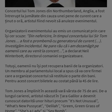
Concertul lui Tom Jones din Northumberland, Anglia, a fost
întrerupt la jumătate din cauza unei pene de curent care a
ținut o oră, artistul fiind nevoit să anuleze evenimentul.
Organizatorii evenimentului au emis un comunicat prin care
își cer scuze:
”Din nefericire, în timpul concertului lui Sir Tom
Jones… a fost o prombemă cu generatorul de curent (…).
Investigăm incidentul. Ne pare rău că i-am dezamăgit pe
oamenii care au venit la concert…”
, a declarat Neil
Winterbott, directorul comaniei organizatoare.
Totuși, oamenii nu își pot recupera banii de la organizatori.
Un membru al parlamentului local a spus că va cere firmei
care a organizat concertul să restituie o parte din bani.
Pentru acest concert biletele au costat până la 45 de lire.
Tom Jones a împlinit în această vară vârsta de 75 de ani. De-a
lungul carierei, artistul născut în Țara Galilor a devenit
cunoscut datorită unor hituri precum ”It’s Not Unusual”,
“What’s New Pussycat”, “Delilah”, “Green, Green Grass of
Home”, “She’s a Lady” și ”Sex Bomb”.