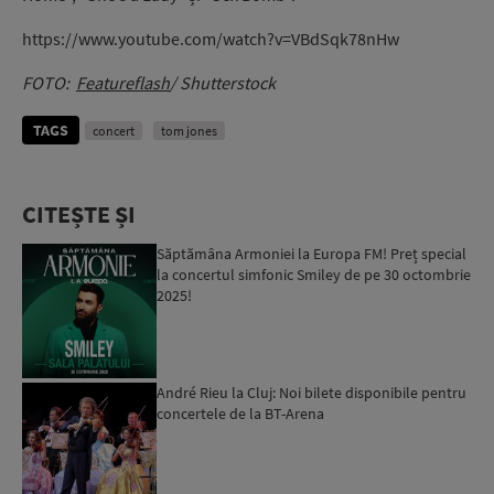
https://www.youtube.com/watch?v=VBdSqk78nHw
FOTO:
Featureflash
/ Shutterstock
TAGS
concert
tom jones
CITEȘTE ȘI
Săptămâna Armoniei la Europa FM! Preț special
la concertul simfonic Smiley de pe 30 octombrie
2025!
André Rieu la Cluj: Noi bilete disponibile pentru
concertele de la BT-Arena