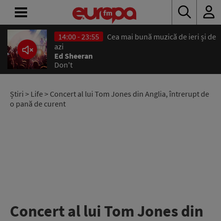
14:00 - 23:55
Cea mai bună muzică de ieri și de
ACASĂ
azi
Ed Sheeran
Don't
ȘTIRI
RADIO
Știri
>
Life
> Concert al lui Tom Jones din Anglia, întrerupt de
o pană de curent
CONCURSURI
PODCAST
ASCULTĂ
LIVE
Concert al lui Tom Jones din