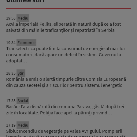
19:58
Mediu
Acvila imperială Feliks, eliberată în natură după ce a fost
salvată din mâinile traficanților și repatriată în Serbia
19:34
Economie
Transelectrica poate limita consumul de energie al marilor
consumatori, dacă apare un deficit în sistem. Guvernul a
adoptat…
18:35
Știri
România a emis o alertă timpurie către Comisia Europeană
din cauza secetei și a riscurilor pentru sistemul energetic
17:35
Social
Bacău: Fata dispărută din comuna Parava, găsită după trei
zile în localitate. Poliția face apel la părinți privind…
17:19
Mediu
Sibiu: Incendiu de vegetație pe Valea Avrigului. Pompierii
intervin cu două autospeciale de stingere și o autospecială