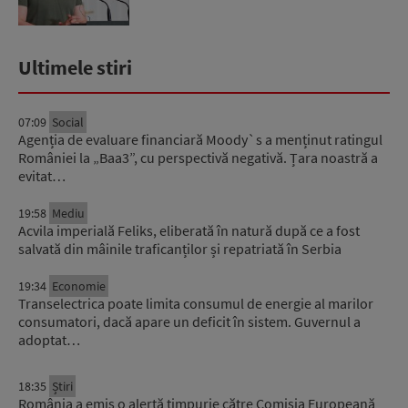
Ultimele stiri
07:09
Social
Agenția de evaluare financiară Moody`s a menținut ratingul
României la „Baa3”, cu perspectivă negativă. Țara noastră a
evitat…
19:58
Mediu
Acvila imperială Feliks, eliberată în natură după ce a fost
salvată din mâinile traficanților și repatriată în Serbia
19:34
Economie
Transelectrica poate limita consumul de energie al marilor
consumatori, dacă apare un deficit în sistem. Guvernul a
adoptat…
18:35
Știri
România a emis o alertă timpurie către Comisia Europeană