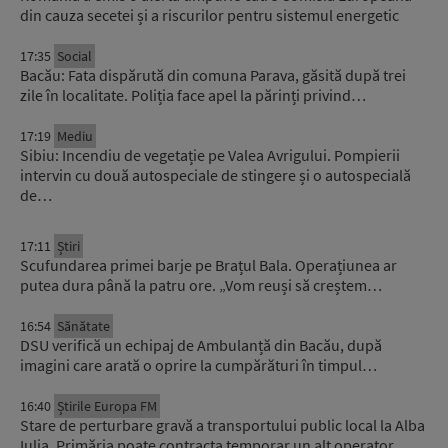
din cauza secetei și a riscurilor pentru sistemul energetic
17:35
Social
Bacău: Fata dispărută din comuna Parava, găsită după trei
zile în localitate. Poliția face apel la părinți privind…
17:19
Mediu
Sibiu: Incendiu de vegetație pe Valea Avrigului. Pompierii
intervin cu două autospeciale de stingere și o autospecială
de…
17:11
Știri
Scufundarea primei barje pe Brațul Bala. Operațiunea ar
putea dura până la patru ore. „Vom reuși să creștem…
16:54
Sănătate
DSU verifică un echipaj de Ambulanță din Bacău, după
imagini care arată o oprire la cumpărături în timpul…
16:40
Știrile Europa FM
Stare de perturbare gravă a transportului public local la Alba
Iulia. Primăria poate contracta temporar un alt operator,…