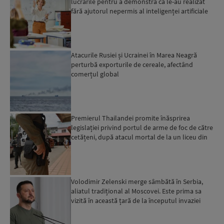
lucrările pentru a demonstra că le-au realizat
fără ajutorul nepermis al inteligenței artificiale
Atacurile Rusiei și Ucrainei în Marea Neagră
perturbă exporturile de cereale, afectând
comerțul global
Premierul Thailandei promite înăsprirea
legislației privind portul de arme de foc de către
cetățeni, după atacul mortal de la un liceu din
Bangkok...
Volodimir Zelenski merge sâmbătă în Serbia,
aliatul tradițional al Moscovei. Este prima sa
vizită în această țară de la începutul invaziei
ruse...