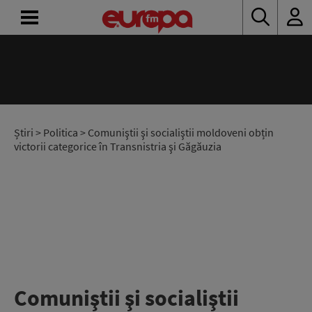
ACASĂ
ȘTIRI
RADIO
Știri
>
Politica
> Comuniştii şi socialiştii moldoveni obțin
victorii categorice în Transnistria şi Găgăuzia
CONCURSURI
PODCAST
ASCULTĂ
LIVE
Comuniştii şi socialiştii