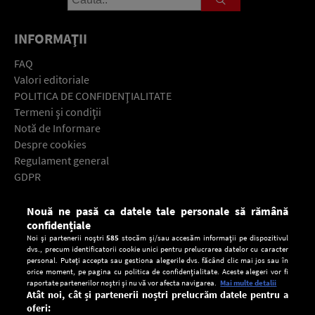
INFORMAŢII
FAQ
Valori editoriale
POLITICA DE CONFIDENŢIALITATE
Termeni şi condiţii
Notă de Informare
Despre cookies
Regulament general
GDPR
Contact
Nouă ne pasă ca datele tale personale să rămână
Descarcă gratuit aplicaţia Europa FM pentru smartphone:
confidențiale
Noi și partenerii noștri
585
stocăm și/sau accesăm informații pe dispozitivul
dvs., precum identificatorii cookie unici pentru prelucrarea datelor cu caracter
personal. Puteți accepta sau gestiona alegerile dvs. făcând clic mai jos sau în
orice moment, pe pagina cu politica de confidențialitate. Aceste alegeri vor fi
raportate partenerilor noștri și nu vă vor afecta navigarea.
Mai multe detalii
Atât noi, cât și partenerii noștri prelucrăm datele pentru a
oferi: