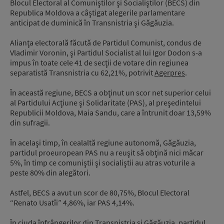
Blocul Electoral al Comuniştilor şi Socialiştilor (BECS) din
Republica Moldova a câştigat alegerile parlamentare
anticipat de duminică în Transnistria şi Găgăuzia.
Alianţa electorală făcută de Partidul Comunist, condus de
Vladimir Voronin, şi Partidul Socialist al lui Igor Dodon s-a
impus în toate cele 41 de secţii de votare din regiunea
separatistă Transnistria cu 62,21%, potrivit
Agerpres
.
În această regiune, BECS a obţinut un scor net superior celui
al Partidului Acţiune şi Solidaritate (PAS), al preşedintelui
Republicii Moldova, Maia Sandu, care a întrunit doar 13,59%
din sufragii.
În acelaşi timp, în cealaltă regiune autonomă, Găgăuzia,
partidul proeuropean PAS nu a reuşit să obţină nici măcar
5%, în timp ce comuniştii şi socialiştii au atras voturile a
peste 80% din alegători.
Astfel, BECS a avut un scor de 80,75%, Blocul Electoral
“Renato Usatîi” 4,86%, iar PAS 4,14%.
În ciuda înfrângerilor din Transnistria şi Găgăuzia, partidul