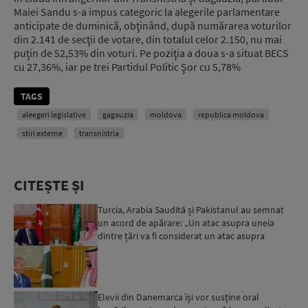
Maiei Sandu s-a impus categoric la alegerile parlamentare
anticipate de duminică, obţinând, după numărarea voturilor
din 2.141 de secţii de votare, din totalul celor 2.150, nu mai
puţin de 52,53% din voturi. Pe poziţia a doua s-a situat BECS
cu 27,36%, iar pe trei Partidul Politic Şor cu 5,78%
TAGS
aleegeri legislative
gagauzia
moldova
republica moldova
stiri externe
transnistria
CITEȘTE ȘI
Turcia, Arabia Saudită și Pakistanul au semnat
un acord de apărare: „Un atac asupra uneia
dintre țări va fi considerat un atac asupra
tuturor”...
Elevii din Danemarca își vor susține oral