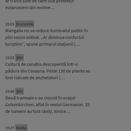
ar fi ucis sute de câini sub pretextul
eutanasierii din motive…
20:03
Economie
Mangalia nu va reduce iluminatul public în
plin sezon estival. „Ar diminua confortul
turiștilor”, spune primarul stațiunii |…
19:55
Știri
Cultură de canabis descoperită într-o
pădure din Covasna. Peste 130 de plante au
fost ridicate de anchetatori |…
19:46
Știri
Două tramvaie s-au ciocnit în orașul
Gelsenkirchen, aflat în vestul Germaniei. 25
de oameni au fost răniți, dintre…
19:27
Mediu