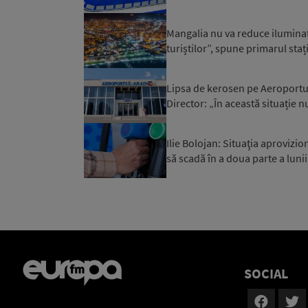
Mangalia nu va reduce iluminatu
turiștilor”, spune primarul staț
Lipsa de kerosen pe Aeroportul 
Director: „În această situație n
Ilie Bolojan: Situaţia aprovizi
să scadă în a doua parte a luni
SOCIAL