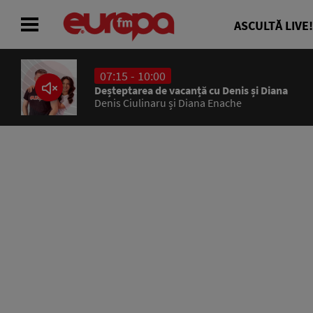
ASCULTĂ LIVE!
07:15 - 10:00
ACASĂ
Deșteptarea de vacanță cu Denis și Diana
Denis Ciulinaru și Diana Enache
ȘTIRI
RADIO
CONCURSURI
PODCAST
ASCULTĂ LIVE