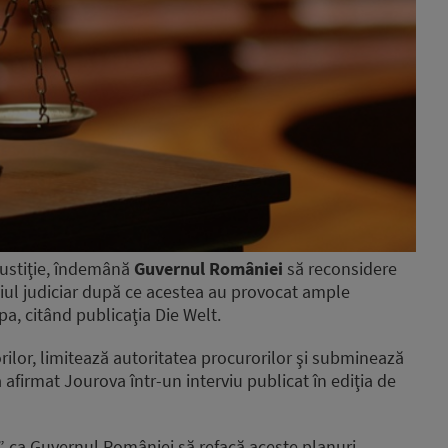
justiţie, îndemână
Guvernul României
să reconsidere
niul judiciar după ce acestea au provocat ample
Dpa, citând publicaţia Die Welt.
ilor, limitează autoritatea procurorilor şi subminează
a afirmat Jourova într-un interviu publicat în ediţia de
” ca Guvernul României să refacă aceste planuri.