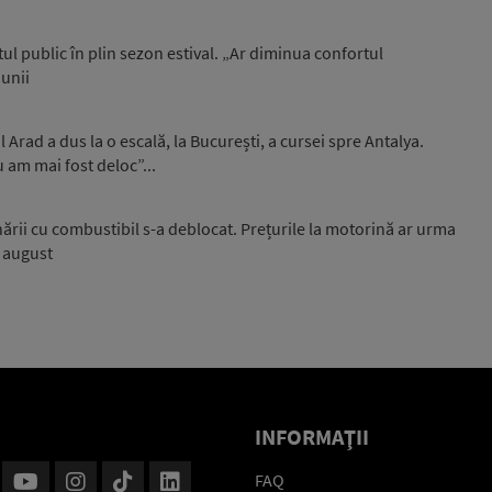
l public în plin sezon estival. „Ar diminua confortul
iunii
Arad a dus la o escală, la București, a cursei spre Antalya.
u am mai fost deloc”...
onării cu combustibil s-a deblocat. Prețurile la motorină ar urma
i august
INFORMAŢII
FAQ