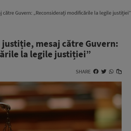
către Guvern: „Reconsiderați modificările la legile justiției”
justiție, mesaj către Guvern:
ile la legile justiției”
SHARE