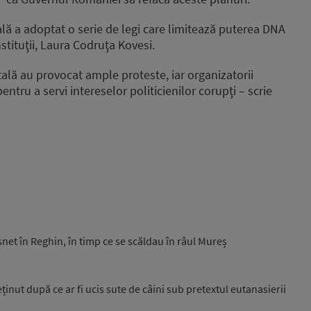
ală a adoptat o serie de legi care limitează puterea DNA
stituţii, Laura Codruţa Kovesi.
ală au provocat ample proteste, iar organizatorii
entru a servi intereselor politicienilor corupţi – scrie
ăsnet în Reghin, în timp ce se scăldau în râul Mureș
inut după ce ar fi ucis sute de câini sub pretextul eutanasierii