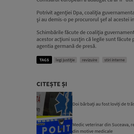
Potrivit agenţiei Dpa, coaliţia guvernament
şi au demis-o pe procurorul şef al acestei in
Schimbările făcute de coaliţia guvernament
acestor acţiuni susţin că legile sunt făcute p
agentia germană de presă.
TAGS
legi justiție
revizuire
stiri interne
CITEȘTE ȘI
Doi bărbați au fost loviți de tr
Medic veterinar din Suceava, reț
din motive medicale