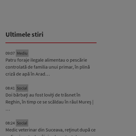
Ultimele stiri
09:07
Mediu
Patru foraje ilegale alimentau o pescărie
controlată de familia unui primar, în plină
criză de apă în Arad…
08:41
Social
Doi bărbați au fost loviți de trăsnet în
Reghin, în timp ce se scăldau în râul Mureș |
…
08:24
Social
Medic veterinar din Suceava, reținut după ce