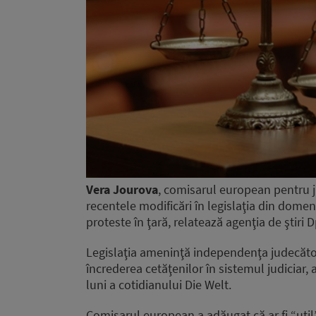
Vera Jourova
, comisarul european pentru 
recentele modificări în legislaţia din dome
proteste în ţară, relatează agenţia de ştiri 
Legislaţia ameninţă independenţa judecător
încrederea cetăţenilor în sistemul judiciar, 
luni a cotidianului Die Welt.
Comisarul european a adăugat că ar fi “util