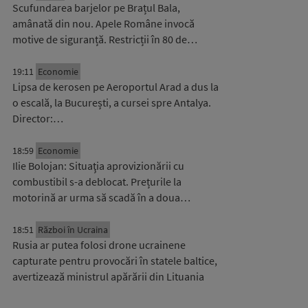
Scufundarea barjelor pe Brațul Bala,
amânată din nou. Apele Române invocă
motive de siguranță. Restricții în 80 de…
19:11
Economie
Lipsa de kerosen pe Aeroportul Arad a dus la
o escală, la București, a cursei spre Antalya.
Director:…
18:59
Economie
Ilie Bolojan: Situaţia aprovizionării cu
combustibil s-a deblocat. Prețurile la
motorină ar urma să scadă în a doua…
18:51
Război în Ucraina
Rusia ar putea folosi drone ucrainene
capturate pentru provocări în statele baltice,
avertizează ministrul apărării din Lituania