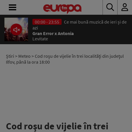
00:00 - 23:55
Ce mai bună muzică de ieri și de
ACASĂ
azi
Gran Error x Antonia
Levitate
ȘTIRI
RADIO
Știri
>
Meteo
> Cod roşu de vijelie în trei localităţi din judeţul
Ilfov, până la ora 18:00
CONCURSURI
PODCAST
ASCULTĂ
LIVE
Cod roşu de vijelie în trei