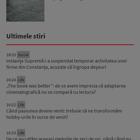
Ultimele stiri
18:53
Social
Instanța Supremă i-a suspendat temporar activitatea unei
firme din Constanța, acuzate că îngropa deșeuri
16:24
Life
„The book was better”: de ce avem impresia că adaptarea
cinematografică nu se compară cu lectura?
16:22
Life
Când pasiunea devine venit: trebuie să ne transformăm
hobby-urile în surse de venit?
16:19
Life
De ce ascultăm aceeași melodie de zeci de ori, până când nu