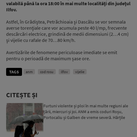
valabilă până la ora 18:00 în mai multe localităţi din judeţul
Ilfov.
Astfel, în Grădiştea, Petrăchioaia şi Dascălu se vor semnala
averse torenţiale care vor acumula peste 40 l/mp, frecvente
descărcări electrice, grindină de medii dimensiuni (2…4 cm)
şi vijelie cu rafale de 70…80 km/h.
Avertizările de fenomene periculoase imediate se emit
pentru o perioadă de maximum șase ore.
TAGS
anm
cod rosu
ilfov
vijelie
CITEȘTE ȘI
Furtuni violente și ploi în mai multe regiuni ale
țării, miercuri și joi. ANM a emis coduri Roșu,
Portocaliu și Galben de vreme severă. Hărțile
zonelo...