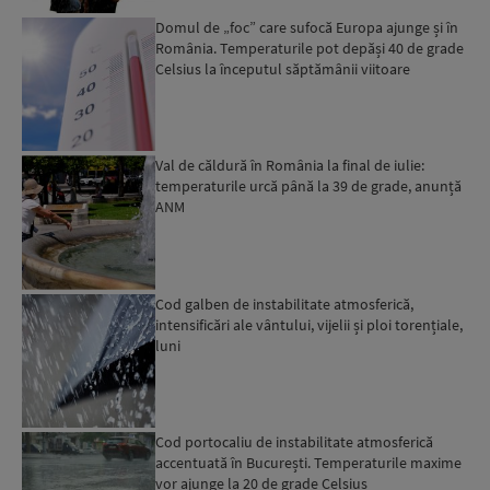
Domul de „foc” care sufocă Europa ajunge și în
România. Temperaturile pot depăși 40 de grade
Celsius la începutul săptămânii viitoare
Val de căldură în România la final de iulie:
temperaturile urcă până la 39 de grade, anunță
ANM
Cod galben de instabilitate atmosferică,
intensificări ale vântului, vijelii și ploi torențiale,
luni
Cod portocaliu de instabilitate atmosferică
accentuată în București. Temperaturile maxime
vor ajunge la 20 de grade Celsius