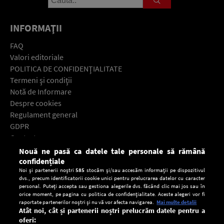
INFORMAŢII
FAQ
Valori editoriale
POLITICA DE CONFIDENŢIALITATE
Termeni şi condiţii
Notă de Informare
Despre cookies
Regulament general
GDPR
Contact
Nouă ne pasă ca datele tale personale să rămână
Descarcă gratuit aplicaţia Europa FM pentru smartphone:
confidențiale
Noi și partenerii noștri
585
stocăm și/sau accesăm informații pe dispozitivul
dvs., precum identificatorii cookie unici pentru prelucrarea datelor cu caracter
personal. Puteți accepta sau gestiona alegerile dvs. făcând clic mai jos sau în
orice moment, pe pagina cu politica de confidențialitate. Aceste alegeri vor fi
raportate partenerilor noștri și nu vă vor afecta navigarea.
Mai multe detalii
Atât noi, cât și partenerii noștri prelucrăm datele pentru a
oferi: