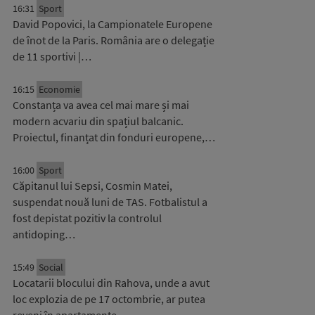
16:31
Sport
David Popovici, la Campionatele Europene
de înot de la Paris. România are o delegație
de 11 sportivi |…
16:15
Economie
Constanța va avea cel mai mare și mai
modern acvariu din spațiul balcanic.
Proiectul, finanțat din fonduri europene,…
16:00
Sport
Căpitanul lui Sepsi, Cosmin Matei,
suspendat nouă luni de TAS. Fotbalistul a
fost depistat pozitiv la controlul
antidoping…
15:49
Social
Locatarii blocului din Rahova, unde a avut
loc explozia de pe 17 octombrie, ar putea