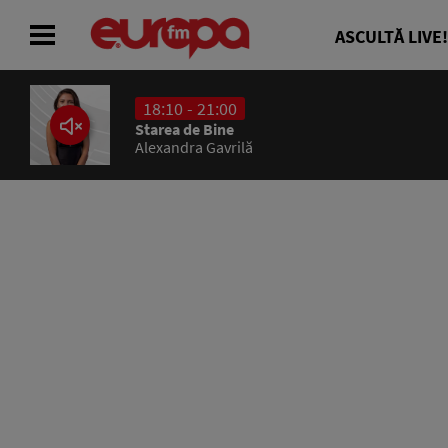
ASCULTĂ LIVE!
18:10 - 21:00
ACASĂ
Starea de Bine
Alexandra Gavrilă
ȘTIRI
RADIO
CONCURSURI
PODCAST
ASCULTĂ LIVE