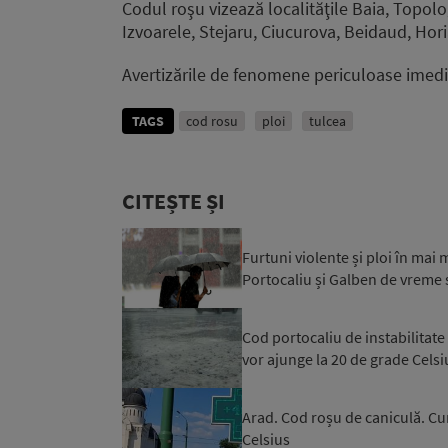
Codul roşu vizează localităţile Baia, Topol
Izvoarele, Stejaru, Ciucurova, Beidaud, Hori
Avertizările de fenomene periculoase imed
TAGS
cod rosu
ploi
tulcea
CITEȘTE ȘI
Furtuni violente și ploi în mai 
Portocaliu și Galben de vreme s
Cod portocaliu de instabilitat
vor ajunge la 20 de grade Celsi
Arad. Cod roșu de caniculă. Cum
Celsius