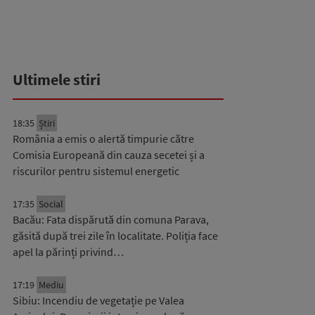
Ultimele stiri
18:35
Știri
România a emis o alertă timpurie către
Comisia Europeană din cauza secetei și a
riscurilor pentru sistemul energetic
17:35
Social
Bacău: Fata dispărută din comuna Parava,
găsită după trei zile în localitate. Poliția face
apel la părinți privind…
17:19
Mediu
Sibiu: Incendiu de vegetație pe Valea