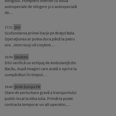
Avrigului. Pompierii intervin cu două
autospeciale de stingere și o autospecială
de…
17:11
Știri
Scufundarea primei barje pe Brațul Bala.
Operațiunea ar putea dura până la patru
ore. „Vom reuși să creștem…
16:54
Sănătate
DSU verifică un echipaj de Ambulanță din
Bacău, după imagini care arată o oprire la
cumpărături în timpul…
16:40
Știrile Europa FM
Stare de perturbare gravă a transportului
public local la Alba Iulia. Primăria poate
contracta temporar un alt operator,…