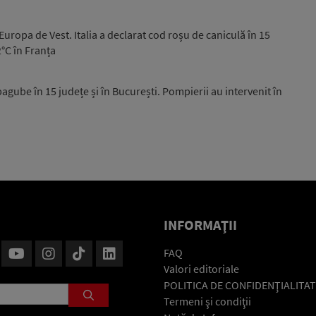
Europa de Vest. Italia a declarat cod roșu de caniculă în 15
°C în Franța
pagube în 15 județe și în București. Pompierii au intervenit în
INFORMAŢII
FAQ
Valori editoriale
POLITICA DE CONFIDENŢIALITAT
Termeni şi condiţii