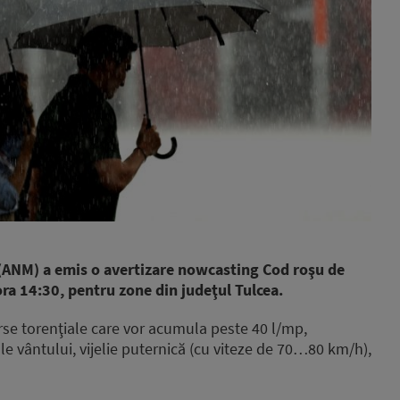
(ANM) a emis o avertizare nowcasting Cod roşu de
ora 14:30, pentru zone din judeţul Tulcea.
rse torenţiale care vor acumula peste 40 l/mp,
 ale vântului, vijelie puternică (cu viteze de 70…80 km/h),