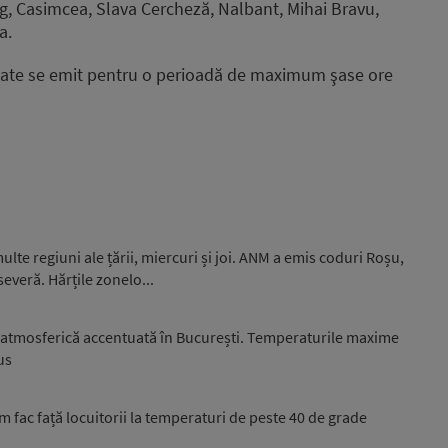
og, Casimcea, Slava Cercheză, Nalbant, Mihai Bravu,
a.
iate se emit pentru o perioadă de maximum şase ore
multe regiuni ale țării, miercuri și joi. ANM a emis coduri Roșu,
everă. Hărțile zonelo...
e atmosferică accentuată în București. Temperaturile maxime
us
 fac față locuitorii la temperaturi de peste 40 de grade