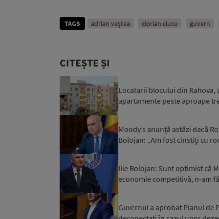
TAGS
adrian veștea
ciprian ciucu
guvern
CITEȘTE ȘI
Locatarii blocului din Rahova, 
apartamente peste aproape trei 
Moody’s anunță astăzi dacă Rom
Bolojan: „Am fost cinstiți cu r
Ilie Bolojan: Sunt optimist că
economie competitivă, n-am făc
Guvernul a aprobat Planul de Pr
deconectați în cazul unor dezec