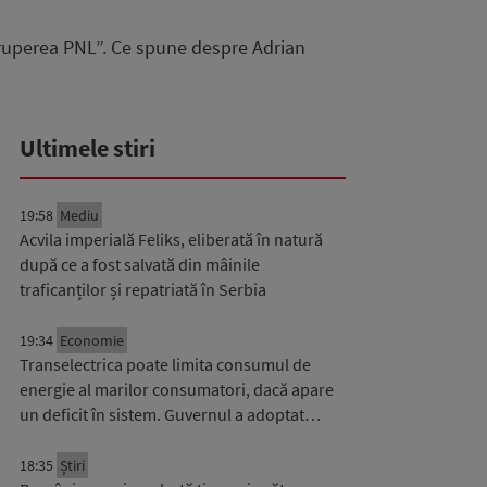
a ruperea PNL”. Ce spune despre Adrian
Ultimele stiri
19:58
Mediu
Acvila imperială Feliks, eliberată în natură
după ce a fost salvată din mâinile
traficanților și repatriată în Serbia
19:34
Economie
Transelectrica poate limita consumul de
energie al marilor consumatori, dacă apare
un deficit în sistem. Guvernul a adoptat…
18:35
Știri