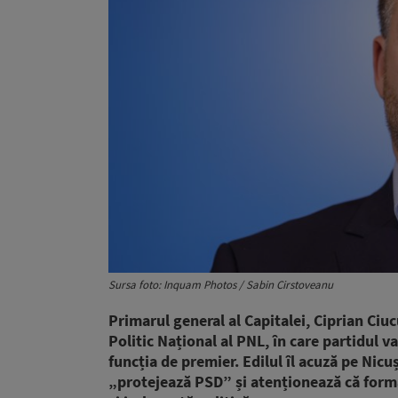
Sursa foto: Inquam Photos / Sabin Cirstoveanu
Primarul general al Capitalei, Ciprian Ciu
Politic Național al PNL, în care partidul v
funcția de premier. Edilul îl acuză pe Nicu
„protejează PSD” și atenționează că forma