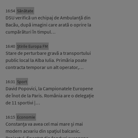
16:54
Sănătate
DSU verifică un echipaj de Ambulanță din
Bacău, după imagini care arată o oprire la
cumpărături în timpul…
16:40
Știrile Europa FM
Stare de perturbare gravă a transportului
public local la Alba Iulia. Primăria poate
contracta temporar un alt operator,…
16:31
Sport
David Popovici, la Campionatele Europene
de înot de la Paris. România are o delegație
de 11 sportivi |…
16:15
Economie
Constanța va avea cel mai mare și mai
modern acvariu din spațiul balcanic.