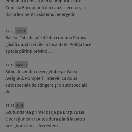
România a emis o alertă timpurie către
Comisia Europeană din cauza secetei și a
riscurilor pentru sistemul energetic
17:35
Social
Bacău: Fata dispărută din comuna Parava,
găsită după trei zile în localitate. Poliția face
apel la părinți privind…
17:19
Mediu
Sibiu: Incendiu de vegetație pe Valea
Avrigului. Pompierii intervin cu două
autospeciale de stingere și o autospecială
de…
17:11
Știri
Scufundarea primei barje pe Brațul Bala.
Operațiunea ar putea dura până la patru
ore. „Vom reuși să creștem…