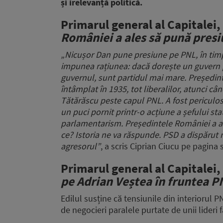
și irelevanță politică.
Primarul general al Capitalei,
României a ales să pună presi
„Nicușor Dan pune presiune pe PNL, în timp
impunea rațiunea: dacă dorește un guvern po
guvernul, sunt partidul mai mare. Președint
întâmplat în 1935, tot liberalilor, atunci cân
Tătărăscu peste capul PNL. A fost periculos
un puci pornit printr-o acțiune a șefului st
parlamentarism. Președintele României a al
ce? Istoria ne va răspunde. PSD a dispărut
agresorul”
, a scris Ciprian Ciucu pe pagina
Primarul general al Capitalei,
pe Adrian Veștea în fruntea P
Edilul susține că tensiunile din interiorul P
de negocieri paralele purtate de unii lideri 