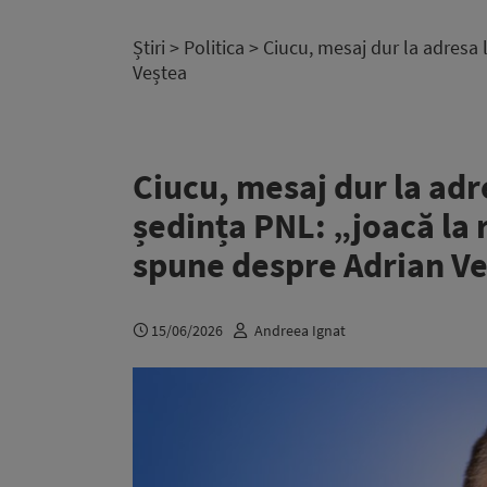
Știri
>
Politica
> Ciucu, mesaj dur la adresa 
Veștea
Ciucu, mesaj dur la adr
ședința PNL: „joacă la 
spune despre Adrian V
15/06/2026
Andreea Ignat