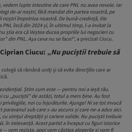
e, vedem lupte intestine de care PNL nu avea nevoie. Iar
Colegi de-ai noștri, fără mandat din partea noastră, pe
 noștri împotriva noastră. De bună-credință, Ilie
PNL încă din 2024 și, în ultimul timp, l-a invitat la
nu știa era că Veștea ducea propriile lui negocieri cu
lor” din PNL. Așa ceva nu se face!”
, a precizat Ciucu.
 Ciprian Ciucu: „
Nu puciștii trebuie să
colegii să rămână uniți și să evite direcțiile care ar
ică.
ezidențial. Știm cum este — pentru noi a ieșit rău.
i cu „puciștii” de astăzi, totul a mers bine. Au fost
și privilegiile, noi cu înjurăturile. Ajunge! Ni se tot invocă
ct paravanul sub care s-au ascuns și care ne-a adus aici.
 cu simțul dreptății și cariere solide. Nu puciștii trebuie
L în irelevanță. Acest partid a început cu figuri istorice
a — vom rezista, apoi vom câștiga alegerile și vom fi