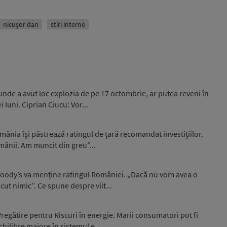
nicușor dan
stiri interne
unde a avut loc explozia de pe 17 octombrie, ar putea reveni în
luni. Ciprian Ciucu: Vor...
ânia își păstrează ratingul de țară recomandat investițiilor.
omânii. Am muncit din greu”...
 Moody’s va menține ratingul României. „Dacă nu vom avea o
ut nimic”. Ce spune despre viit...
egătire pentru Riscuri în energie. Marii consumatori pot fi
hilibre majore în sistemul e...