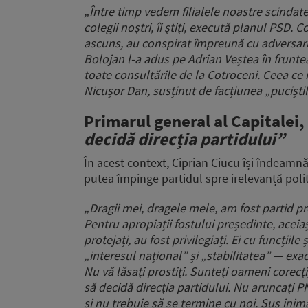
„Între timp vedem filialele noastre scindat
colegii noștri, îi știți, execută planul PSD. 
ascuns, au conspirat împreună cu adversarii
Bolojan l-a adus pe Adrian Veștea în fruntea 
toate consultările de la Cotroceni. Ceea ce 
Nicușor Dan, susținut de facțiunea „puciști
Primarul general al Capitalei,
decidă direcția partidului”
În acest context, Ciprian Ciucu își îndeamnă 
putea împinge partidul spre irelevanță polit
„Dragii mei, dragele mele, am fost partid pr
Pentru apropiații fostului președinte, aceiaș
protejați, au fost privilegiați. Ei cu funcțiile 
„interesul național” și „stabilitatea” — exa
Nu vă lăsați prostiți. Sunteți oameni corecți,
să decidă direcția partidului. Nu aruncați PN
și nu trebuie să se termine cu noi. Sus inim