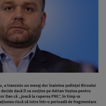
cu, a transmis un mesaj dur înaintea ședinței Biroului
a decide dacă îl va susține pe Adrian Veștea pentru
șor Dan că „joacă la ruperea PNL”, în timp ce
țiunea riscă să intre într-o perioadă de fragmentare