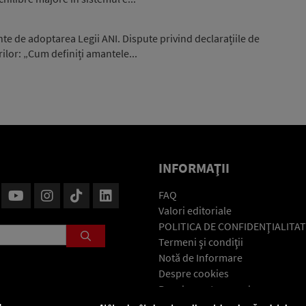
nte de adoptarea Legii ANI. Dispute privind declarațiile de
ilor: „Cum definiți amantele...
INFORMAŢII
FAQ
Valori editoriale
POLITICA DE CONFIDENŢIALITAT
Termeni şi condiţii
Notă de Informare
Despre cookies
Regulament general
GDPR