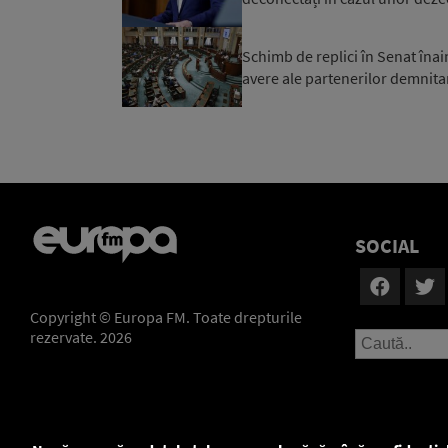
Schimb de replici în Senat înai
avere ale partenerilor demnitar
SOCIAL
Copyright © Europa FM. Toate drepturile
rezervate. 2026