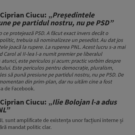
 Ciprian Ciucu: „
Președintele
une pe partidul nostru, nu pe PSD”
 ce protejează PSD. A făcut exact invers decât o
litic, trebuia să nominalizeze un pesedist. Au dat jos
ele joacă la rupere. La ruperea PNL. Acest lucru s-a mai
d Carol al II-lea l-a numit premier pe liberalul
 atunci, este periculos și acum: practic vorbim despre
atului. Este periculos pentru democrație, pluralism,
es să pună presiune pe partidul nostru, nu pe PSD. De
 momentan din prim-plan, dar nu uităm cine a fost
 sa de Facebook.
 Ciprian Ciucu: „
Ilie Bolojan l-a adus
NL”
NL sunt amplificate de existența unor facțiuni interne și
fără mandat politic clar.