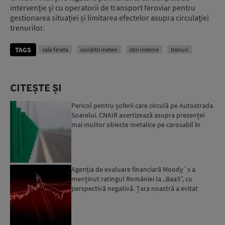
intervenție și cu operatorii de transport feroviar pentru
gestionarea situației și limitarea efectelor asupra circulației
trenurilor.
TAGS
cale ferata
conditii meteo
stiri interne
trenuri
CITEȘTE ȘI
Pericol pentru șoferii care circulă pe Autostrada
Soarelui. CNAIR avertizează asupra prezenței
mai multor obiecte metalice pe carosabil în
ultimele zi...
Agenția de evaluare financiară Moody`s a
menținut ratingul României la „Baa3”, cu
perspectivă negativă. Țara noastră a evitat
momentan retrogradarea...