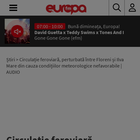
07:00 - 10:00
Bună dimineața, Europa!
ACASĂ
David Guetta x Teddy Swims x Tones And I
Gone Gone Gone (efm)
ȘTIRI
RADIO
Știri
> Circulație feroviară, perturbată între Floreni și Ilva
Mare din cauza condițiilor meteorologice nefavorabile |
AUDIO
CONCURSURI
PODCAST
ASCULTĂ
LIVE