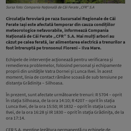
Sursa foto: Compania Națională de Căi Ferate „CFR” S.A
Circulația feroviară pe raza Sucursalei Regionale de Căi
Ferate Iași este afectată temporar din cauza condițiilor
meteorologice nefavorabile, informează Compania
Națională de Căi Ferate „CFR” S.A. Mai mulți arbori au
căzut pe calea ferată, iar alimentarea electrică a trenurilor a
fost întreruptă pe tronsonul Floreni – Ilva Mare.
Echipele de intervenție acționează pentru verificarea și
remedierea problemelor, folosind personal și echipamente
proprii din unitățile Vatra Dornei și Lunca Ilvei. În acest
moment, linia de contact rămâne scoasă de sub tensiune pe
distanța Grădinița – Silhoasa.
În prezent, sunt afectate următoarele trenuri: R 5704 – oprit
în stația Silhoasa, de la ora 14:10; R 4207 – oprit în stația
Lunca Ilvei, de la ora 15:50; IR 1832 – oprit în stația Lunca
Ilvei, de la ora 16:28 și IR 1830 – oprit în stația Grădinița, de la
ora 17:14.
CFR S.A. menține legătura permanentă cu echipele de