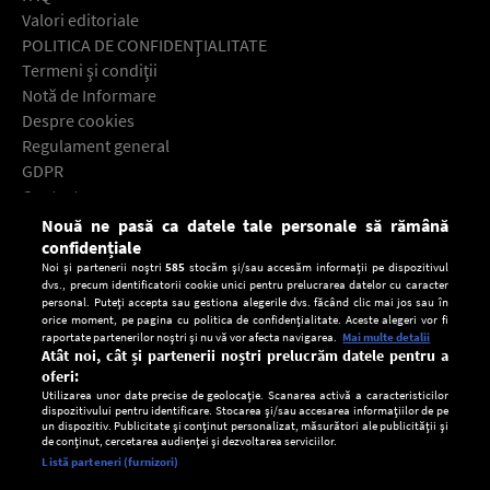
Valori editoriale
POLITICA DE CONFIDENŢIALITATE
Termeni şi condiţii
Notă de Informare
Despre cookies
Regulament general
GDPR
Contact
Nouă ne pasă ca datele tale personale să rămână
Descarcă gratuit aplicaţia Europa FM pentru smartphone:
confidențiale
Noi și partenerii noștri
585
stocăm și/sau accesăm informații pe dispozitivul
dvs., precum identificatorii cookie unici pentru prelucrarea datelor cu caracter
personal. Puteți accepta sau gestiona alegerile dvs. făcând clic mai jos sau în
orice moment, pe pagina cu politica de confidențialitate. Aceste alegeri vor fi
raportate partenerilor noștri și nu vă vor afecta navigarea.
Mai multe detalii
Atât noi, cât și partenerii noștri prelucrăm datele pentru a
oferi:
Utilizarea unor date precise de geolocație. Scanarea activă a caracteristicilor
dispozitivului pentru identificare. Stocarea și/sau accesarea informațiilor de pe
un dispozitiv. Publicitate și conținut personalizat, măsurători ale publicității și
de conținut, cercetarea audienței și dezvoltarea serviciilor.
Setări:
Listă parteneri (furnizori)
Ascultă Europa FM în aplicație