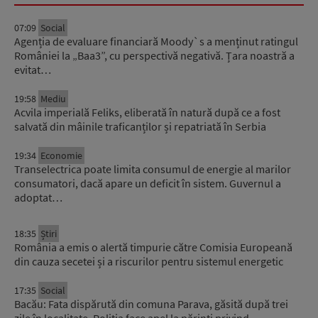
07:09
Social
Agenția de evaluare financiară Moody`s a menținut ratingul
României la „Baa3”, cu perspectivă negativă. Țara noastră a
evitat…
19:58
Mediu
Acvila imperială Feliks, eliberată în natură după ce a fost
salvată din mâinile traficanților și repatriată în Serbia
19:34
Economie
Transelectrica poate limita consumul de energie al marilor
consumatori, dacă apare un deficit în sistem. Guvernul a
adoptat…
18:35
Știri
România a emis o alertă timpurie către Comisia Europeană
din cauza secetei și a riscurilor pentru sistemul energetic
17:35
Social
Bacău: Fata dispărută din comuna Parava, găsită după trei