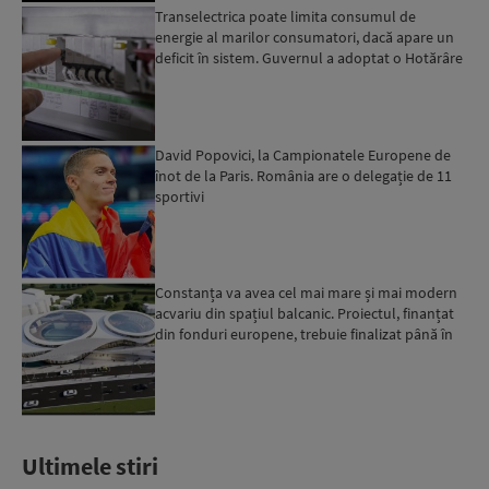
Transelectrica poate limita consumul de
energie al marilor consumatori, dacă apare un
deficit în sistem. Guvernul a adoptat o Hotărâre
în acest sens...
David Popovici, la Campionatele Europene de
înot de la Paris. România are o delegație de 11
sportivi
Constanța va avea cel mai mare și mai modern
acvariu din spațiul balcanic. Proiectul, finanțat
din fonduri europene, trebuie finalizat până în
2029...
Ultimele stiri