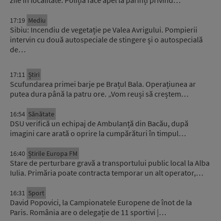
zile în localitate. Poliția face apel la părinți privind…
17:19
Mediu
Sibiu: Incendiu de vegetație pe Valea Avrigului. Pompierii
intervin cu două autospeciale de stingere și o autospecială
de…
17:11
Știri
Scufundarea primei barje pe Brațul Bala. Operațiunea ar
putea dura până la patru ore. „Vom reuși să creștem…
16:54
Sănătate
DSU verifică un echipaj de Ambulanță din Bacău, după
imagini care arată o oprire la cumpărături în timpul…
16:40
Știrile Europa FM
Stare de perturbare gravă a transportului public local la Alba
Iulia. Primăria poate contracta temporar un alt operator,…
16:31
Sport
David Popovici, la Campionatele Europene de înot de la
Paris. România are o delegație de 11 sportivi |…