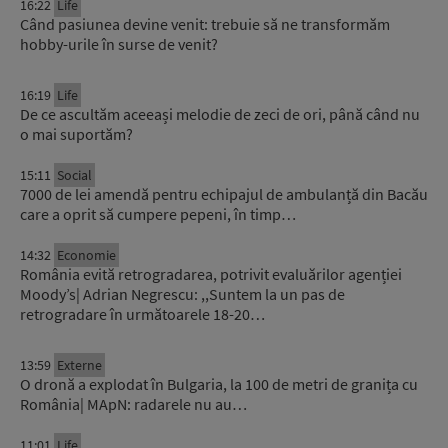
16:22
Life
Când pasiunea devine venit: trebuie să ne transformăm
hobby-urile în surse de venit?
16:19
Life
De ce ascultăm aceeași melodie de zeci de ori, până când nu
o mai suportăm?
15:11
Social
7000 de lei amendă pentru echipajul de ambulanță din Bacău
care a oprit să cumpere pepeni, în timp…
14:32
Economie
România evită retrogradarea, potrivit evaluărilor agenției
Moody’s| Adrian Negrescu: ,,Suntem la un pas de
retrogradare în următoarele 18-20…
13:59
Externe
O dronă a explodat în Bulgaria, la 100 de metri de granița cu
România| MApN: radarele nu au…
11:01
Life