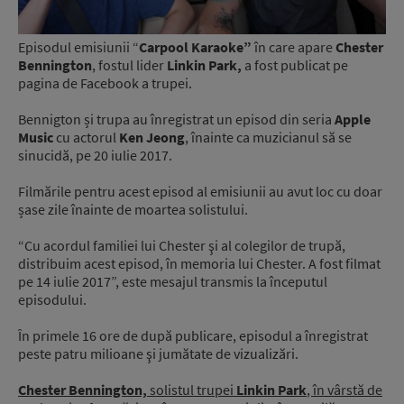
Episodul emisiunii “
Carpool Karaoke”
în care apare
Chester
Bennington
, fostul lider
Linkin Park,
a fost publicat pe
pagina de Facebook a trupei.
Bennigton și trupa au înregistrat un episod din seria
Apple
Music
cu actorul
Ken Jeong
, înainte ca muzicianul să se
sinucidă, pe 20 iulie 2017.
Filmările pentru acest episod al emisiunii au avut loc cu doar
șase zile înainte de moartea solistului.
“Cu acordul familiei lui Chester şi al colegilor de trupă,
distribuim acest episod, în memoria lui Chester. A fost filmat
pe 14 iulie 2017”, este mesajul transmis la începutul
episodului.
În primele 16 ore de după publicare, episodul a înregistrat
peste patru milioane şi jumătate de vizualizări.
Chester Bennington,
solistul trupei
Linkin Park
, în vârstă de