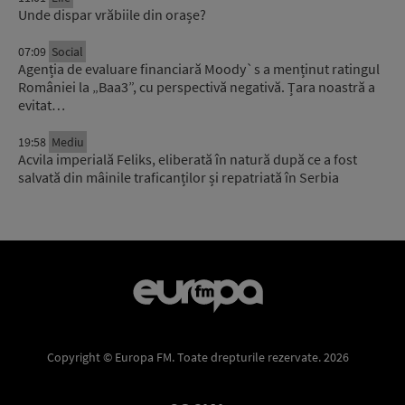
Unde dispar vrăbiile din orașe?
07:09
Social
Agenția de evaluare financiară Moody`s a menținut ratingul
României la „Baa3”, cu perspectivă negativă. Țara noastră a
evitat…
19:58
Mediu
Acvila imperială Feliks, eliberată în natură după ce a fost
salvată din mâinile traficanților și repatriată în Serbia
Copyright © Europa FM. Toate drepturile rezervate. 2026