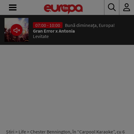
07:00 - 10:00
Bună dimineața, Europa!
ACASĂ
Gran Error x Antonia
Levitate
ȘTIRI
RADIO
CONCURSURI
PODCAST
ASCULTĂ
LIVE
Știri
>
Life
> Chester Bennington, în “Carpool Karaoke”, cu 6