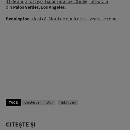
41 de ani, a fost găsit spânzurat pe 20 iulie, într-o vilă
din
Palos Verdes, Los Angeles
.
Bennington
a fost căsătorit de două ori și avea șase copii.
TAGS
chester bennington
linkin park
CITEȘTE ȘI