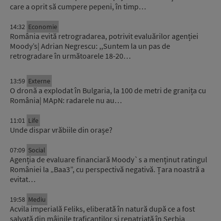
care a oprit să cumpere pepeni, în timp…
14:32
Economie
România evită retrogradarea, potrivit evaluărilor agenției
Moody’s| Adrian Negrescu: ,,Suntem la un pas de
retrogradare în următoarele 18-20…
13:59
Externe
O dronă a explodat în Bulgaria, la 100 de metri de granița cu
România| MApN: radarele nu au…
11:01
Life
Unde dispar vrăbiile din orașe?
07:09
Social
Agenția de evaluare financiară Moody`s a menținut ratingul
României la „Baa3”, cu perspectivă negativă. Țara noastră a
evitat…
19:58
Mediu
Acvila imperială Feliks, eliberată în natură după ce a fost
salvată din mâinile traficanților și repatriată în Serbia