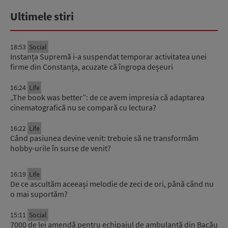
Ultimele stiri
18:53
Social
Instanța Supremă i-a suspendat temporar activitatea unei
firme din Constanța, acuzate că îngropa deșeuri
16:24
Life
„The book was better”: de ce avem impresia că adaptarea
cinematografică nu se compară cu lectura?
16:22
Life
Când pasiunea devine venit: trebuie să ne transformăm
hobby-urile în surse de venit?
16:19
Life
De ce ascultăm aceeași melodie de zeci de ori, până când nu
o mai suportăm?
15:11
Social
7000 de lei amendă pentru echipajul de ambulanță din Bacău