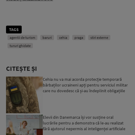
TAGS
agentii de turism
baruri
cehia
praga
stiri externe
tururi ghidate
CITEȘTE ȘI
Cehia nu va mai acorda protecție temporară
bărbaților ucraineni apți pentru serviciul militar
care nu dovedesc că și-au îndeplinit obligațiile
militar...
Elevii din Danemarca își vor susține oral
lucrările pentru a demonstra că le-au realizat
fără ajutorul nepermis al inteligenței artificiale