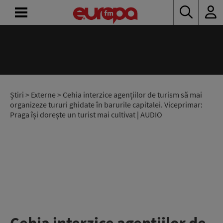
ACASĂ
ȘTIRI
RADIO
Știri
>
Externe
> Cehia interzice agențiilor de turism să mai
organizeze tururi ghidate în barurile capitalei. Viceprimar:
Praga își dorește un turist mai cultivat | AUDIO
CONCURSURI
PODCAST
ASCULTĂ
LIVE