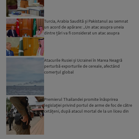
Turcia, Arabia Saudită și Pakistanul au semnat
un acord de apărare: „Un atac asupra uneia
dintre țări va fi considerat un atac asupra
tuturor”...
Atacurile Rusiei și Ucrainei în Marea Neagră
perturbă exporturile de cereale, afectând
comerțul global
Premierul Thailandei promite înăsprirea
legislației privind portul de arme de foc de către
cetățeni, după atacul mortal de la un liceu din
Bangkok...