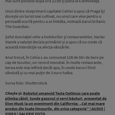
mai sunt posibile după ora 22:00 și până la 6 dimineața.
Unul dintre viceprimarii capitalei Cehiei a spus că Praga își
dorește un turist mai cultivat, nu unul care vine pentru o
perioadă scurtă pentru a se îmbăta, notează ziarul britanic
The Guardian.
Șeful Asociației cehe a hotelurilor și restaurantelor, Vaclav
Starek a salutat decizia primăriei și a spus că nu crede că
această interdicție va afecta vânzările.
Anul trecut, în Cehia s-au consumat 128 de litri de bere pe
cap de locuitor, un record mondial. În multe restaurante,
berea este mai ieftină decât apa, în unele baruri fiind
vândută și cu mai puțin de 3 euro halba.
Sursa foto: Shutterstock
Citește și:
Robotul umanoid Tesla Optimus care poate
plimba câinii, tunde gazonul și servi băuturi, prezentat de
Elon Musk la un eveniment din California: „Cel mai mare
produs din toate timpurile, din orice categorie” | AUDIO |
VIDEO | GALERIE FOTO