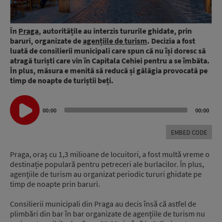
În
Praga
, autoritățile au interzis tururile ghidate, prin
baruri, organizate de
agențiile de turism
. Decizia a fost
luată de consilierii municipali care spun că nu își doresc să
atragă turiști care vin în Capitala Cehiei pentru a se îmbăta.
În plus, măsura e menită să reducă și gălăgia provocată pe
timp de noapte de turiștii beți.
Audio
00:00
00:00
Player
EMBED CODE
Praga, oraș cu 1,3 milioane de locuitori, a fost multă vreme o
destinație populară pentru petreceri ale burlacilor. În plus,
agențiile de turism au organizat periodic tururi ghidate pe
timp de noapte prin baruri.
Consilierii municipali din Praga au decis însă că astfel de
plimbări din bar în bar organizate de agențiile de turism nu