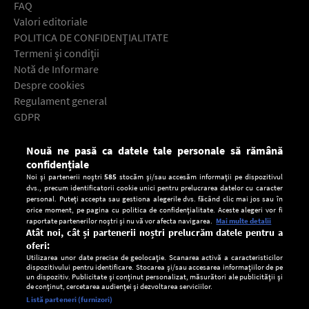
FAQ
Valori editoriale
POLITICA DE CONFIDENŢIALITATE
Termeni şi condiţii
Notă de Informare
Despre cookies
Regulament general
GDPR
Contact
Nouă ne pasă ca datele tale personale să rămână
Descarcă gratuit aplicaţia Europa FM pentru smartphone:
confidențiale
Noi și partenerii noștri
585
stocăm și/sau accesăm informații pe dispozitivul
dvs., precum identificatorii cookie unici pentru prelucrarea datelor cu caracter
personal. Puteți accepta sau gestiona alegerile dvs. făcând clic mai jos sau în
orice moment, pe pagina cu politica de confidențialitate. Aceste alegeri vor fi
raportate partenerilor noștri și nu vă vor afecta navigarea.
Mai multe detalii
Atât noi, cât și partenerii noștri prelucrăm datele pentru a
oferi:
Utilizarea unor date precise de geolocație. Scanarea activă a caracteristicilor
dispozitivului pentru identificare. Stocarea și/sau accesarea informațiilor de pe
un dispozitiv. Publicitate și conținut personalizat, măsurători ale publicității și
de conținut, cercetarea audienței și dezvoltarea serviciilor.
Setări:
Listă parteneri (furnizori)