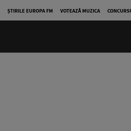
ȘTIRILE EUROPA FM
VOTEAZĂ MUZICA
CONCURS
14:00 - 18
Drum cu pri
Denis Ciuli