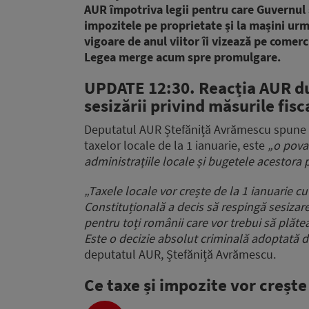
AUR împotriva legii pentru care Guvernul 
impozitele pe proprietate și la mașini urm
vigoare de anul viitor îi vizează pe comerci
Legea merge acum spre promulgare.
UPDATE 12:30. Reacția AUR du
sesizării privind măsurile fis
Deputatul AUR Ștefăniță Avrămescu spune că
taxelor locale de la 1 ianuarie, este
„o povar
administrațiile locale și bugetele acestora p
„Taxele locale vor crește de la 1 ianuarie c
Constituțională a decis să respingă sesizare
pentru toți românii care vor trebui să plăte
Este o decizie absolut criminală adoptată 
deputatul AUR, Ștefăniță Avrămescu.
Ce taxe și impozite vor crește
Audio