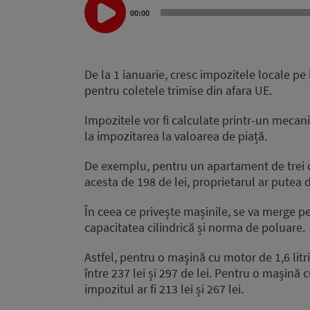
Player
00:00
De la 1 ianuarie, cresc impozitele locale pe l
pentru coletele trimise din afara UE.
Impozitele vor fi calculate printr-un mecani
la impozitarea la valoarea de piață.
De exemplu, pentru un apartament de trei c
acesta de 198 de lei, proprietarul ar putea d
În ceea ce privește mașinile, se va merge pe
capacitatea cilindrică și norma de poluare.
Astfel, pentru o mașină cu motor de 1,6 litr
între 237 lei și 297 de lei. Pentru o mașină
impozitul ar fi 213 lei și 267 lei.