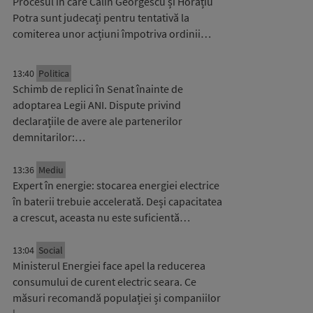
Procesul în care Călin Georgescu și Horațiu
Potra sunt judecați pentru tentativă la
comiterea unor acțiuni împotriva ordinii…
13:40
Politica
Schimb de replici în Senat înainte de
adoptarea Legii ANI. Dispute privind
declarațiile de avere ale partenerilor
demnitarilor:…
13:36
Mediu
Expert în energie: stocarea energiei electrice
în baterii trebuie accelerată. Deși capacitatea
a crescut, aceasta nu este suficientă…
13:04
Social
Ministerul Energiei face apel la reducerea
consumului de curent electric seara. Ce
măsuri recomandă populației și companiilor