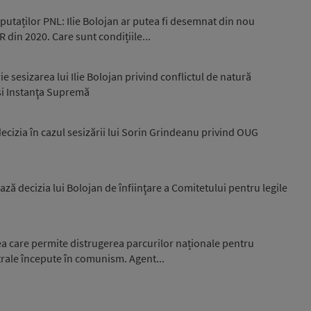
putaților PNL: Ilie Bolojan ar putea fi desemnat din nou
 din 2020. Care sunt condițiile...
sesizarea lui Ilie Bolojan privind conflictul de natură
și Instanţa Supremă
cizia în cazul sesizării lui Sorin Grindeanu privind OUG
ză decizia lui Bolojan de înfiinţare a Comitetului pentru legile
ea care permite distrugerea parcurilor naționale pentru
trale începute în comunism. Agent...