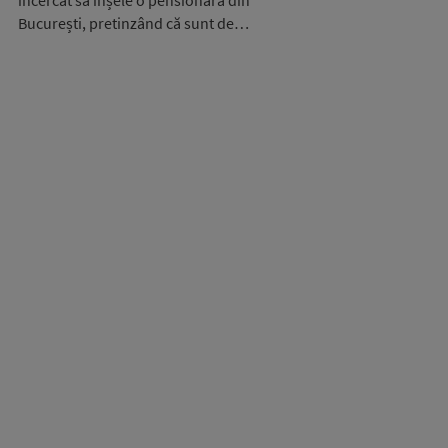
încercat să înșele o pensionară din
București, pretinzând că sunt de…