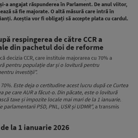
și-a angajat răspunderea în Parlament. De anul viitor,
ează să fie majorate. O altă măsură care intră în
anți. Aceștia vor fi obligați să accepte plata cu cardul.
pă respingerea de către CCR a
cale din pachetul doi de reforme
 decizia CCR, care instituie majorarea cu 70% a
ă pentru populație dar și o lovitură pentru
entru investiții”.
u 70%. Este deja o certitudine acest lucru după ce Curtea
a pe care AUR a făcut-o. Din păcate, este o lovitură
ască taxe și impozite locale mai mari de la 1 ianuarie.
de parlamentarii PSD, PNL, USR și UDMR”,
a transmis
 de la 1 ianuarie 2026