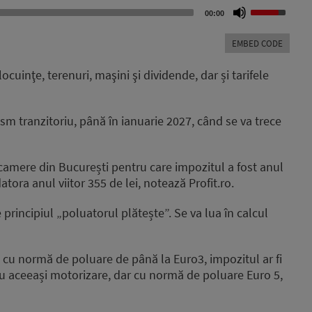
Use
00:00
Up/Down
Arrow
EMBED CODE
keys
to
ocuinţe, terenuri, maşini şi dividende, dar și tarifele
increase
or
decrease
sm tranzitoriu, până în ianuarie 2027, când se va trece
volume.
amere din București pentru care impozitul a fost anul
atora anul viitor 355 de lei, notează Profit.ro.
 principiul „poluatorul plătește”. Se va lua în calcul
i cu normă de poluare de până la Euro3, impozitul ar fi
 cu aceeași motorizare, dar cu normă de poluare Euro 5,