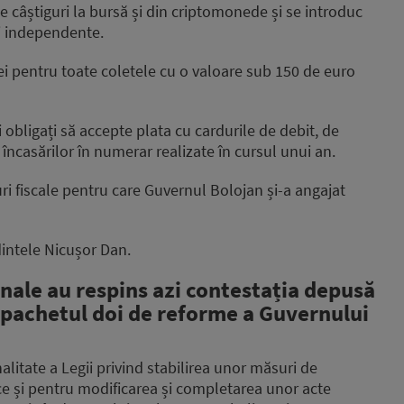
pe câștiguri la bursă și din criptomonede și se introduc
ți independente.
 lei pentru toate coletele cu o valoare sub 150 de euro
fi obligați să accepte plata cu cardurile de debit, de
 încasărilor în numerar realizate în cursul unui an.
ri fiscale pentru care Guvernul Bolojan și-a angajat
intele Nicușor Dan.
onale au respins azi contestația depusă
n pachetul doi de reforme a Guvernului
alitate a Legii privind stabilirea unor măsuri de
ice și pentru modificarea și completarea unor acte