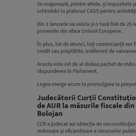
Se majorează, printre altele, și impozitele 
schimbări la plafonul CASS pentru activită
Din 1 ianuarie va exista și o taxă fixă de 25
provenite din afara Uniunii Europene.
În plus, tot de atunci, toți comercianții vor 
credit sau preplătite, indiferent de valoarea
Acesta este cel de al doilea pachet de măsu
răspunderea în Parlament.
Legea merge acum la promulgare la președ
Judecătorii Curții Constituți
de AUR la măsurile fiscale di
Bolojan
CCR a judecat azi obiecția de neconstituțion
redresare și eficientizare a resurselor publ