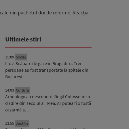
scale din pachetul doi de reforme. Reacția
Ultimele stiri
15:09
Social
Ilfov: Scăpare de gaze în Bragadiru. Trei
persoane au fost transportate la spitale din
București
14:03
Cultură
Arheologii au descoperit lângă Colosseum o
clădire din secolul al II-lea. Ar putea fi o fostă
cazarmă a…
13:55
Justiție