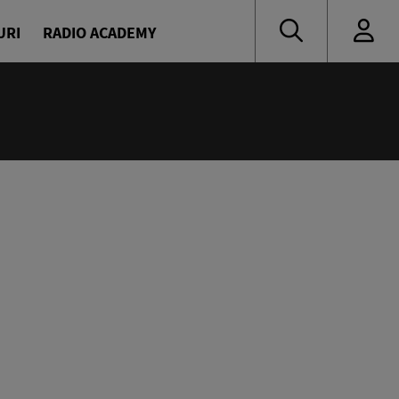
URI
RADIO ACADEMY
:00
oritate
naru și Diana Enache