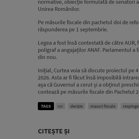
normative, obiecție formulată de senatori 
Unirea Românilor.
Pe măsurile fiscale din pachetul doi de ref
răspunderea pe 1 septembrie.
Legea a fost însă contestată de către AUR, f
poligraf a angajaților ANAF. Parlamentul a f
din nou.
Inițial, Curtea voia să discute proiectul pe
2026. Asta ar fi făcut însă imposibilă intrar
așa că Guvernul a cerut și a obținut presc
contează pe măsurile fiscale din Pachetul 2
TAGS
ccr
decizie
masuri fiscale
respinge
CITEȘTE ȘI