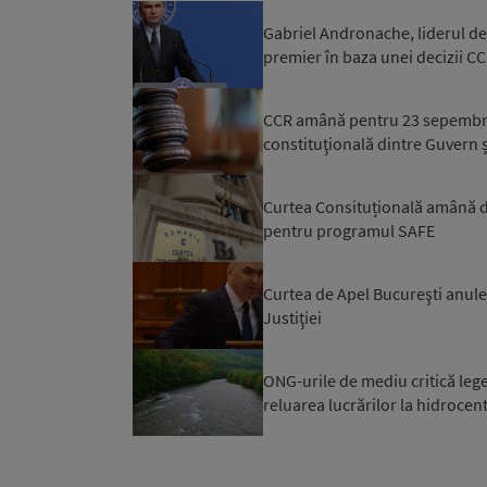
Gabriel Andronache, liderul de
premier în baza unei decizii CCR
CCR amână pentru 23 sepembrie 
constituţională dintre Guvern 
Curtea Consituțională amână de
pentru programul SAFE
Curtea de Apel Bucureşti anulea
Justiţiei
ONG-urile de mediu critică leg
reluarea lucrărilor la hidrocen