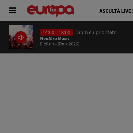
ASCULTĂ LIVE!
14:00 - 18:00
Drum cu prioritate
ACASĂ
NeoAfro Music
Elefteria (Rmx 2026)
ȘTIRI
RADIO
CONCURSURI
PODCAST
ASCULTĂ LIVE