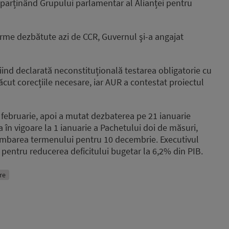
aparținând Grupului parlamentar al Alianței pentru
orme dezbătute azi de CCR, Guvernul şi-a angajat
iind declarată neconstituțională testarea obligatorie cu
ăcut corecțiile necesare, iar AUR a contestat proiectul
 4 februarie, apoi a mutat dezbaterea pe 21 ianuarie
ea în vigoare la 1 ianuarie a Pachetului doi de măsuri,
himbarea termenului pentru 10 decembrie. Executivul
 pentru reducerea deficitului bugetar la 6,2% din PIB.
re