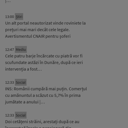
|…
13:00
Știri
Un alt portal neautorizat vinde roviniete la
prețuri mai mari decât cele legale.
Avertismentul CNAIR pentru șoferi
12:47
Mediu
Cele patru barje încărcate cu piatră vor fi
scufundate astăzi în Dunăre, după ce ieri
intervenția a fost…
12:33
Social
INS: Românii cumpără mai puțin. Comerțul
cu amănuntul a scăzut cu 5,7% în prima
jumătate a anului |…
12:33
Social
Doi cetățeni străini, arestați după ce au