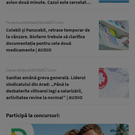
avion două minute. Cazul este cercetat
de o comisie militară | AUDIO
Florentina Mihaita
05/08/2026
1 min
Colebil și Panzcebil, retrase temporar de
la vânzare. Biofarm trebuie să clarifice
documentația pentru cele două
medicamente | AUDIO
Ciprian Boițiu
31/07/2026
2 min
Sanitas amână greva generală. Liderul
sindicatului din Arad: „Până la
dezbaterile viitoarei legi a salarizării,
activitatea revine la normal” | AUDIO
Participă la concursuri: