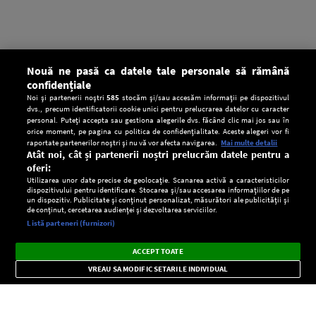
Nouă ne pasă ca datele tale personale să rămână
confidențiale
Noi și partenerii noștri
585
stocăm și/sau accesăm informații pe dispozitivul
dvs., precum identificatorii cookie unici pentru prelucrarea datelor cu caracter
personal. Puteți accepta sau gestiona alegerile dvs. făcând clic mai jos sau în
orice moment, pe pagina cu politica de confidențialitate. Aceste alegeri vor fi
raportate partenerilor noștri și nu vă vor afecta navigarea.
Mai multe detalii
Atât noi, cât și partenerii noștri prelucrăm datele pentru a
oferi:
Utilizarea unor date precise de geolocație. Scanarea activă a caracteristicilor
dispozitivului pentru identificare. Stocarea și/sau accesarea informațiilor de pe
un dispozitiv. Publicitate și conținut personalizat, măsurători ale publicității și
de conținut, cercetarea audienței și dezvoltarea serviciilor.
Setări:
Listă parteneri (furnizori)
Ascultă Europa FM în aplicație
Dark
×
Instalează
Radio live, podcasturi, știri și alerte
ACCEPT TOATE
Mode
importante.
VREAU SA MODIFIC SETARILE INDIVIDUAL
CONFIDENŢIALITATE