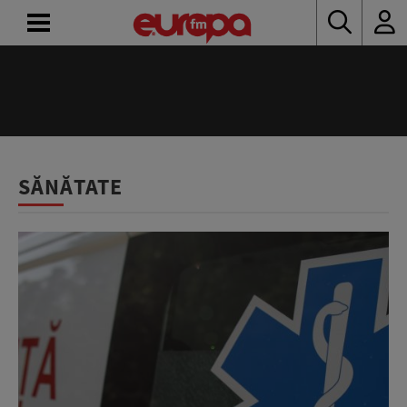
ACASĂ
ȘTIRI
RADIO
SĂNĂTATE
CONCURSURI
PODCAST
ASCULTĂ
LIVE