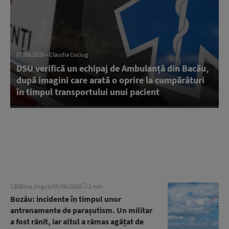
07/08/2026 • Claudia Cociug
DSU verifică un echipaj de Ambulanță din Bacău,
după imagini care arată o oprire la cumpărături
în timpul transportului unui pacient
Cătălina Jingoiu
05/08/2026
2 min
Buzău: incidente în timpul unor
antrenamente de parașutism. Un militar
a fost rănit, iar altul a rămas agățat de