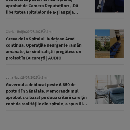
aprobat de Camera Deputaților: „Dă
libertatea spitalelor de a-și angaja
personal pe posturile vacante, existente
și bugetate” | AUDIO
Ciprian Boițiu
29/07/2026
2 min
Greva de la Spitalul Județean Arad
continuă. Operațiile neurgente rămân
amânate, iar sindicaliștii pregătesc un
protest în București | AUDIO
Julia Nagy
29/07/2026
2 min
Guvernul a deblocat peste 6.850 de
posturi în Sănătate. Memorandumul
aprobat s-a bazat pe două criterii care ţin
cont de realităţile din spitale, a spus Ilie
Bolojan | AUDIO