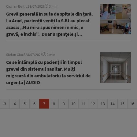
Ciprian Boițiu
28/07/2026
3 min
Grevă generală în sute de spitale din țară.
La Arad, pacienții veniți la SJU au plecat
acasă: „Nu mi-a spus nimeni nimic, e
grevă, e închis”. Doar urgențele și
biletele pe cale să expire sunt preluate |
AUDIO
Ștefan Ciucă
28/07/2026
2 min
Ce se întâmplă cu pacienții în timpul
grevei din sistemul sanitar. Mulți
migrează din ambulatoriu la serviciul de
urgență | AUDIO
3
4
5
6
7
8
9
10
11
12
13
14
15
16