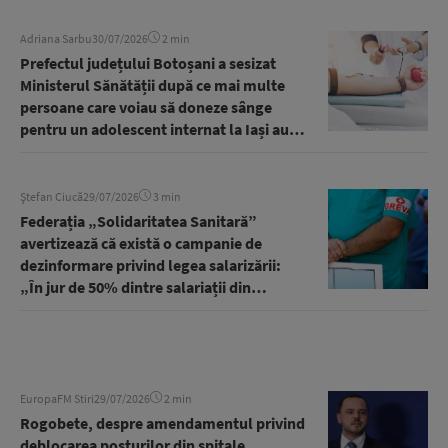
Adriana Sarbu
30/07/2026
2 min
Prefectul județului Botoșani a sesizat
Ministerul Sănătății după ce mai multe
persoane care voiau să doneze sânge
pentru un adolescent internat la Iași au
fost refuzate | AUDIO
Ștefan Ciucă
29/07/2026
3 min
Federația „Solidaritatea Sanitară”
avertizează că există o campanie de
dezinformare privind legea salarizării:
„În jur de 50% dintre salariații din
sectorul public de Sănătate ar beneficia
de majorări salariale” | AUDIO
EuropaFM Stiri
29/07/2026
2 min
Rogobete, despre amendamentul privind
deblocarea posturilor din spitale,