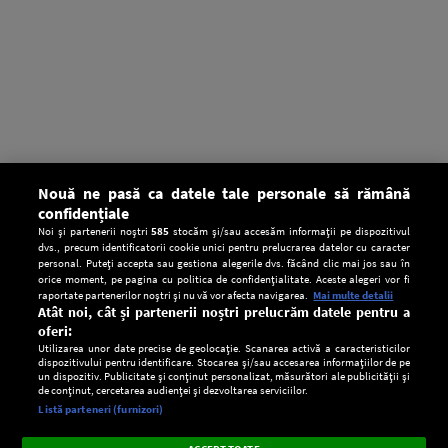
Nouă ne pasă ca datele tale personale să rămână
confidențiale
Noi și partenerii noștri
585
stocăm și/sau accesăm informații pe dispozitivul
dvs., precum identificatorii cookie unici pentru prelucrarea datelor cu caracter
personal. Puteți accepta sau gestiona alegerile dvs. făcând clic mai jos sau în
orice moment, pe pagina cu politica de confidențialitate. Aceste alegeri vor fi
raportate partenerilor noștri și nu vă vor afecta navigarea.
Mai multe detalii
Atât noi, cât și partenerii noștri prelucrăm datele pentru a
oferi:
Utilizarea unor date precise de geolocație. Scanarea activă a caracteristicilor
dispozitivului pentru identificare. Stocarea și/sau accesarea informațiilor de pe
un dispozitiv. Publicitate și conținut personalizat, măsurători ale publicității și
de conținut, cercetarea audienței și dezvoltarea serviciilor.
Setări:
Listă parteneri (furnizori)
Ascultă Europa FM în aplicație
Dark
×
Instalează
Radio live, podcasturi, știri și alerte