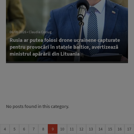
06/08/2026 • Claudia Cociug
Rusia ar putea folosi drone ucrainene capturate
pentru provocări în statele baltice, avertizează
ministrul apărării din Lituania
No posts found in this category.
4
5
6
7
8
9
10
11
12
13
14
15
16
17