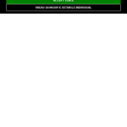
ACCEPT TOATE
Mode
importante.
VREAU SA MODIFIC SETARILE INDIVIDUAL
CONFIDENŢIALITATE
Copyright © Europa FM. Toate drepturile rezervate. 2026
SOCIAL
INFORMAŢII