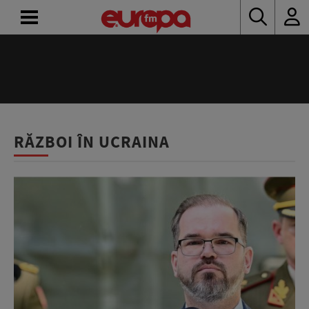
ACASĂ
ȘTIRI
RADIO
RĂZBOI ÎN UCRAINA
CONCURSURI
PODCAST
ASCULTĂ
LIVE